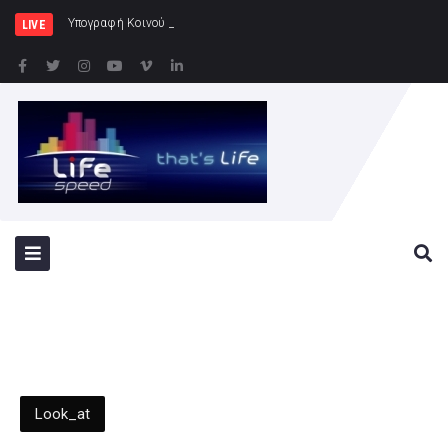
Υπογραφή Κοινού Σχεδίου Δράσης Ελλάδας
LIVE
Look_at