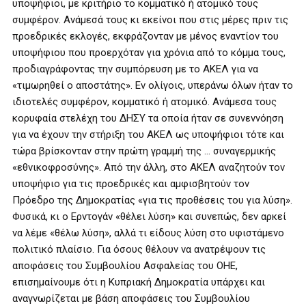
υποψήφιοι, με κριτήριο το κομματικό ή ατομικό τους
συμφέρον. Ανάμεσά τους κι εκείνοι που στις μέρες πριν τις
προεδρικές εκλογές, εκφράζονταν με μένος εναντίον του
υποψήφιου που προερχόταν για χρόνια από το κόμμα τους,
προδιαγράφοντας την συμπόρευση με το ΑΚΕΛ για να
«τιμωρηθεί ο αποστάτης». Εν ολίγοις, υπεράνω όλων ήταν το
ιδιοτελές συμφέρον, κομματικό ή ατομικό. Ανάμεσα τους
κορυφαία στελέχη του ΔΗΣΥ τα οποία ήταν σε συνεννόηση
για να έχουν την στήριξη του ΑΚΕΛ ως υποψήφιοι τότε και
τώρα βρίσκονταν στην πρώτη γραμμή της … συναγερμικής
«εθνικοφροσύνης». Από την άλλη, στο ΑΚΕΛ αναζητούν τον
υποψήφιο για τις προεδρικές και αμφισβητούν τον
Πρόεδρο της Δημοκρατίας «για τις προθέσεις του για λύση».
Φυσικά, κι ο Ερντογάν «θέλει λύση» και συνεπώς, δεν αρκεί
να λέμε «θέλω λύση», αλλά τι είδους λύση στο υφιστάμενο
πολιτικό πλαίσιο. Για όσους θέλουν να ανατρέψουν τις
αποφάσεις του Συμβουλίου Ασφαλείας του ΟΗΕ,
επισημαίνουμε ότι η Κυπριακή Δημοκρατία υπάρχει και
αναγνωρίζεται με βάση αποφάσεις του Συμβουλίου