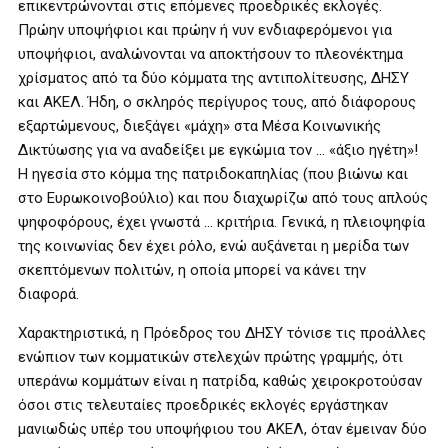
επικεντρώνονται στις επόμενες προεδρικές εκλογές.
Πρώην υποψήφιοι και πρώην ή νυν ενδιαφερόμενοι για
υποψήφιοι, αναλώνονται να αποκτήσουν το πλεονέκτημα
χρίσματος από τα δύο κόμματα της αντιπολίτευσης, ΔΗΣΥ
και ΑΚΕΛ. Ήδη, ο σκληρός περίγυρος τους, από διάφορους
εξαρτώμενους, διεξάγει «μάχη» στα Μέσα Κοινωνικής
Δικτύωσης για να αναδείξει με εγκώμια τον … «άξιο ηγέτη»!
Η ηγεσία στο κόμμα της πατριδοκαπηλίας (που βιώνω και
στο Ευρωκοινοβούλιο) και που διαχωρίζω από τους απλούς
ψηφοφόρους, έχει γνωστά … κριτήρια. Γενικά, η πλειοψηφία
της κοινωνίας δεν έχει ρόλο, ενώ αυξάνεται η μερίδα των
σκεπτόμενων πολιτών, η οποία μπορεί να κάνει την
διαφορά.
Χαρακτηριστικά, η Πρόεδρος του ΔΗΣΥ τόνισε τις προάλλες
ενώπιον των κομματικών στελεχών πρώτης γραμμής, ότι
υπεράνω κομμάτων είναι η πατρίδα, καθώς χειροκροτούσαν
όσοι στις τελευταίες προεδρικές εκλογές εργάστηκαν
μανιωδώς υπέρ του υποψήφιου του ΑΚΕΛ, όταν έμειναν δύο