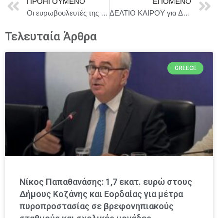
ΠΡΟΗΓΟΎΜΕΝΟ
ΕΠΌΜΕΝΟ
Οι ευρωβουλευτές της Νέας Δημοκρατίας ζητούν από την Κομισιόν άμεση απάντηση για τη στάση της Ε.Ε. απέναντι στην Τουρκία
ΔΕΛΤΙΟ ΚΑΙΡΟΥ για Δευτέρα 6/7
Τελευταία Άρθρα
GREECE
Νίκος Παπαθανάσης: 1,7 εκατ. ευρώ στους
Δήμους Κοζάνης και Εορδαίας για μέτρα
πυροπροστασίας σε βρεφονηπιακούς