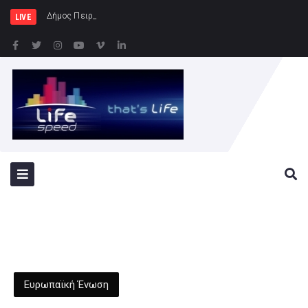
Δήμος Πειραιά : Συγκέντρωση ειδών
LIVE
Ευρωπαϊκή Ένωση