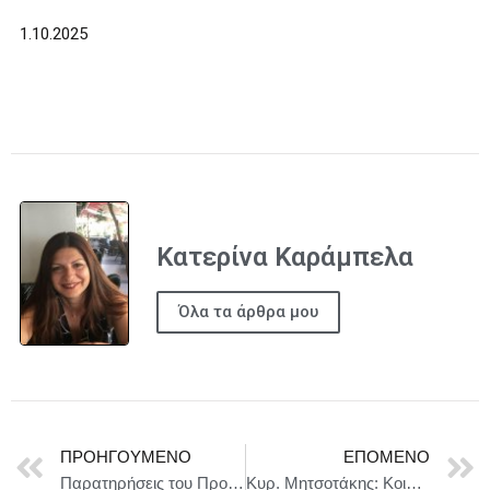
1.10.2025
Κατερίνα Καράμπελα
Όλα τα άρθρα μου
ΠΡΟΗΓΟΎΜΕΝΟ
ΕΠΌΜΕΝΟ
Παρατηρήσεις του Προέδρου António Costa εν όψει της άτυπης συνόδου των αρχηγών κρατών ή κυβερνήσεων της 1ης Οκτωβρίου 2025
Κυρ. Μητσοτάκης: Κοινό ευρωπαϊκό έργο άμυνας αφορά την Ευρώπη δεν μπορεί να περιορίζεται μόνο στα ανατολικά σύνορα της ηπείρου.