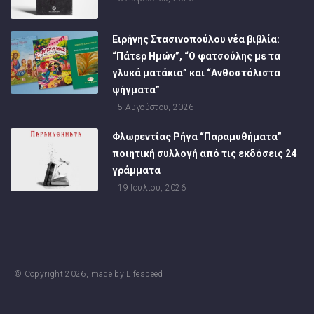
Ειρήνης Στασινοπούλου νέα βιβλία:
“Πάτερ Ημών”, “Ο φατσούλης με τα
γλυκά ματάκια” και “Ανθοστόλιστα
ψήγματα”
5 Αυγούστου, 2026
Φλωρεντίας Ρήγα “Παραμυθήματα”
ποιητική συλλογή από τις εκδόσεις 24
γράμματα
19 Ιουλίου, 2026
© Copyright
2026
, made by
Lifespeed