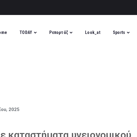
ome
TODAY
Ρεπορτάζ
Look_at
Sports
ΐου, 2025
 σε καταστήματα υγειονομικού