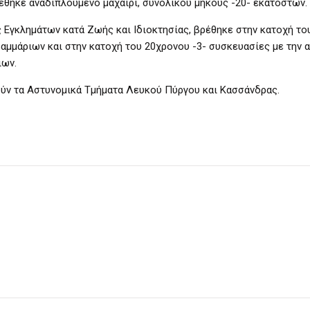
έθηκε αναδιπλούμενο μαχαίρι, συνολικού μήκους -20- εκατοστών.
 Εγκλημάτων κατά Ζωής και Ιδιοκτησίας, βρέθηκε στην κατοχή το
ραμμάριων και στην κατοχή του 20χρονου -3- συσκευασίες με την
ιων.
ούν τα Αστυνομικά Τμήματα Λευκού Πύργου και Κασσάνδρας.