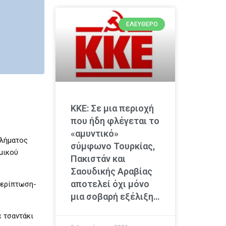
ΕΛΕΎΘΕΡΟ
ΚΚΕ: Σε μια περιοχή
που ήδη φλέγεται το
«αμυντικό»
κλήματος
σύμφωνο Τουρκίας,
μικού
Πακιστάν και
Σαουδικής Αραβίας
αποτελεί όχι μόνο
 περίπτωση-
μια σοβαρή εξέλιξη…
 τσαντάκι