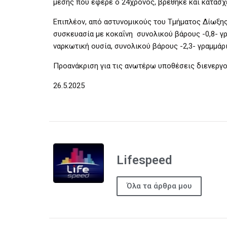
μέσης που έφερε ο 24χρονος, βρέθηκε και κατασχ
Επιπλέον, από αστυνομικούς του Τμήματος Δίωξης
συσκευασία με κοκαΐνη συνολικού βάρους -0,8- γ
ναρκωτική ουσία, συνολικού βάρους -2,3- γραμμάρ
Προανάκριση για τις ανωτέρω υποθέσεις διενεργ
26.5.2025
Lifespeed
Όλα τα άρθρα μου