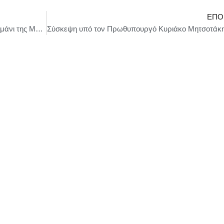
ΕΠΌ
Δυσχέρεια πρόσδεσης Ε/Γ – Ο/Γ πλοίου στο λιμάνι της Μήλου λόγω δυσμενών συνθηκών