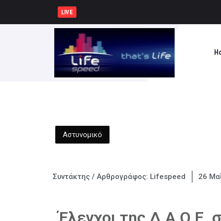
ΚΚΕ: Σε μια περιοχή που ήδ
LIVE
H
Αστυνομικό
Συντάκτης / Αρθρογράφος:
Lifespeed
26 Μα
Έλεγχοι της Δ.Α.Ο.Ε.