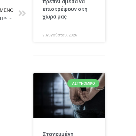
πρέπει άμεσα να
επιστρέψουν στη
ΜΕΝΟ
χώρα μας
Σύσκεψη υπό τον Πρωθυπουργό Κυριάκο Μητσοτάκη με θέμα την παρουσίαση του Προσωπικού Αριθμού
9 Αυγούστου, 2026
ΑΣΤΥΝΟΜΙΚΌ
Στοχευμένη