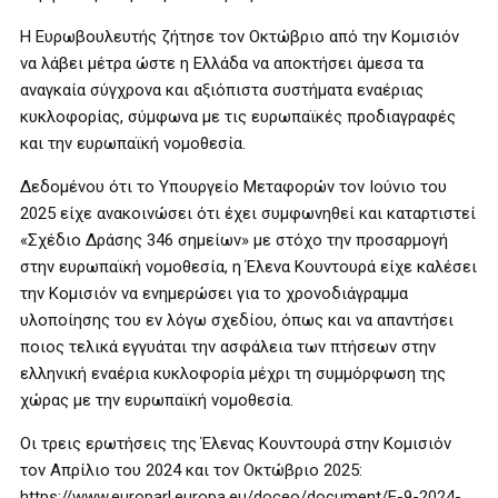
Η Ευρωβουλευτής ζήτησε τον Οκτώβριο από την Κομισιόν
να λάβει μέτρα ώστε η Ελλάδα να αποκτήσει άμεσα τα
αναγκαία σύγχρονα και αξιόπιστα συστήματα εναέριας
κυκλοφορίας, σύμφωνα με τις ευρωπαϊκές προδιαγραφές
και την ευρωπαϊκή νομοθεσία.
Δεδομένου ότι το Υπουργείο Μεταφορών τον Ιούνιο του
2025 είχε ανακοινώσει ότι έχει συμφωνηθεί και καταρτιστεί
«Σχέδιο Δράσης 346 σημείων» με στόχο την προσαρμογή
στην ευρωπαϊκή νομοθεσία, η Έλενα Κουντουρά είχε καλέσει
την Κομισιόν να ενημερώσει για το χρονοδιάγραμμα
υλοποίησης του εν λόγω σχεδίου, όπως και να απαντήσει
ποιος τελικά εγγυάται την ασφάλεια των πτήσεων στην
ελληνική εναέρια κυκλοφορία μέχρι τη συμμόρφωση της
χώρας με την ευρωπαϊκή νομοθεσία.
Οι τρεις ερωτήσεις της Έλενας Κουντουρά στην Κομισιόν
τον Απρίλιο του 2024 και τον Οκτώβριο 2025:
https://www.europarl.europa.eu/doceo/document/E-9-2024-