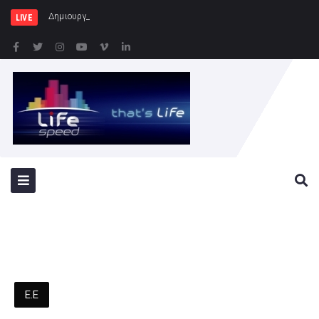
Δημιουργία Παρατηρητηρίου Έργ
LIVE
Ε.Ε