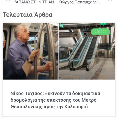
”ΑΠΑΝΩ ΣΤΗΝ ΤΡΙΑΝΤΑΦΥΛΛΙΑ” ΑΠΟ ΤΟΥΣ SALONIQUE BRASS BAND !
Γιώργος Παπαμιχαήλ: Τραγούδια του παλιού ελληνικού κινηματογράφου 15/12 20.00 Πνευματικό κέντρο Δροσιάς
Τελευταία Άρθρα
GREECE
Νίκος Ταχιάος: Ξεκινούν τα δοκιμαστικά
δρομολόγια της επέκτασης του Μετρό
Θεσσαλονίκης προς την Καλαμαριά