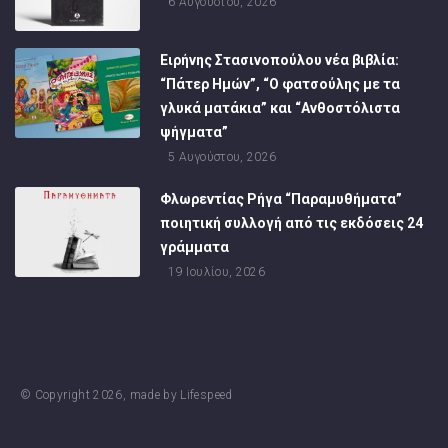
6 Αυγούστου, 2026
Ειρήνης Στασινοπούλου νέα βιβλία:
“Πάτερ Ημών”, “Ο φατσούλης με τα
γλυκά ματάκια” και “Ανθοστόλιστα
ψήγματα”
5 Αυγούστου, 2026
Φλωρεντίας Ρήγα “Παραμυθήματα”
ποιητική συλλογή από τις εκδόσεις 24
γράμματα
19 Ιουλίου, 2026
© Copyright
2026
, made by
Lifespeed