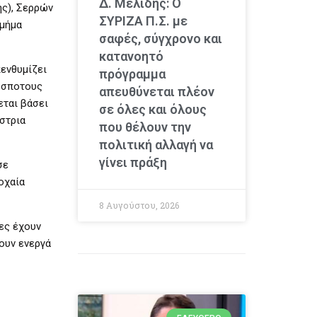
Δ. Μελίδης: Ο
ής), Σερρών
ΣΥΡΙΖΑ Π.Σ. με
τμήμα
σαφές, σύγχρονο και
κατανοητό
ενθυμίζει
πρόγραμμα
δέσποτους
απευθύνεται πλέον
εται βάσει
σε όλες και όλους
στρια
που θέλουν την
πολιτική αλλαγή να
γίνει πράξη
σε
οχαία
8 Αυγούστου, 2026
ες έχουν
ουν ενεργά