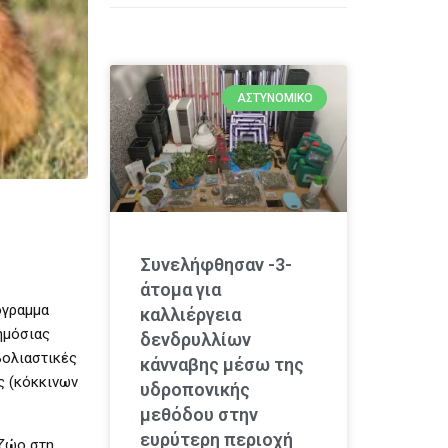
ΑΣΤΥΝΟΜΙΚΌ
Συνελήφθησαν -3-
άτομα για
όγραμμα
καλλιέργεια
ημόσιας
δενδρυλλίων
βολιαστικές
κάνναβης μέσω της
ας (κόκκινων
υδροπονικής
μεθόδου στην
ευρύτερη περιοχή
 ζώο στη