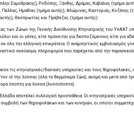
 (πλην Σαμοθράκης), Ροδόπης, Ξάνθης, Δράμας, Καβάλας (τμήμα αυτ
), Πέλλας, Ημαθίας (τμήμα αυτής), Φλώρινας, Καστοριάς, Κοζάνης (
 αυτής), Θεσπρωτίας και Πρέβεζας (τμήμα αυτής).
ς των Ζώων της Γενικής Διεύθυνσης Κτηνιατρικής του ΥπΑΑΤ υπ
κύλοι και οι γάτες, είτε πρόκειται για δεσποζόμενους είτε για α
 σε όλη την ελληνική επικράτεια. Ο αναμνηστικός εμβολιασμός γίν
λιαστικό σκεύασμα, πληροφορία που παρέχεται από την παρασκευά
μεσα τις κτηνιατρικές/δασικές υπηρεσίες και τους θηροφύλακες, 
ν ιό της λύσσας (όλα τα θερμόαιμα ζώα), ακόμη και μετά από τρ
ορά ύποπτη για λύσσα (λυσσύποπτα).
 Ελλάδα αποτελεί συλλογική προσπάθεια. Οι κτηνιατρικές υπηρεσί
 η συμβολή των θηροφυλάκων και των κυνηγών, οι οποίοι συμμετέχ