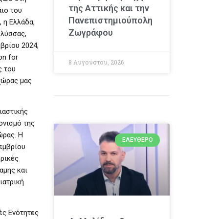
της Αττικής και την
άιο του
Πανεπιστημιούπολη
 η Ελλάδα,
Ζωγράφου
 λύσσας,
βρίου 2024,
on for
8 Αυγούστου, 2026
ς του
χώρας μας
ιαστικής
ονισμό της
ώρας. Η
ΕΛΕΎΘΕΡΟ
οεμβρίου
ορικές
αμης και
ιατρική
ές Ενότητες