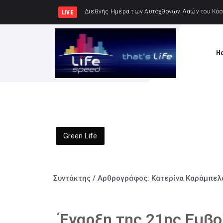
Συνελήφθησαν -3- άτο
LIVE
H
Green Life
Συντάκτης / Αρθρογράφος:
Κατερίνα Καράμπελ
Έναρξη της 21ης Εμβο