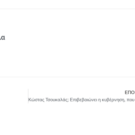
λα
ΕΠΌ