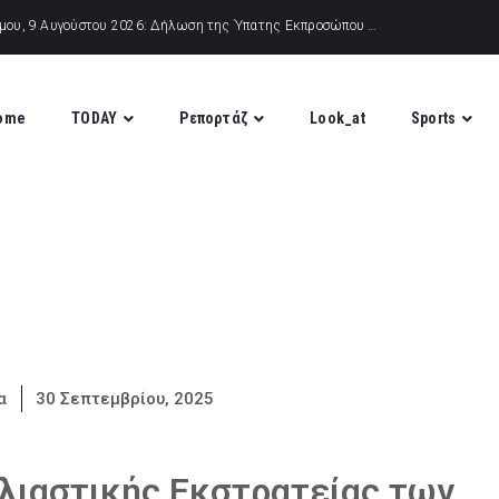
ome
TODAY
Ρεπορτάζ
Look_at
Sports
α
30 Σεπτεμβρίου, 2025
λιαστικής Εκστρατείας των