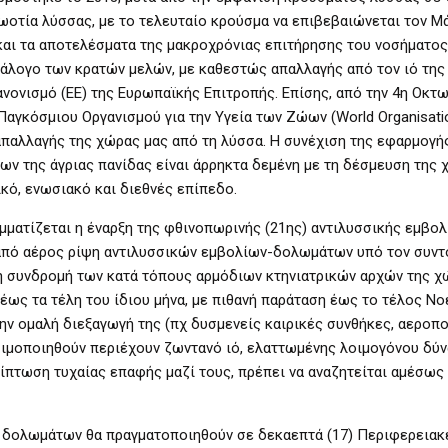
ωοτία λύσσας, με το τελευταίο κρούσμα να επιβεβαιώνεται τον Μ
και τα αποτελέσματα της μακροχρόνιας επιτήρησης του νοσήματος,
τάλογο των κρατών μελών, με καθεστώς απαλλαγής από τον ιό της
ανονισμό (ΕΕ) της Ευρωπαϊκής Επιτροπής. Επίσης, από την 4η Οκτω
Παγκόσμιου Οργανισμού για την Υγεία των Ζώων (World Organisati
παλλαγής της χώρας μας από τη λύσσα. Η συνέχιση της εφαρμογή
 της άγριας πανίδας είναι άρρηκτα δεμένη με τη δέσμευση της 
ικό, ενωσιακό και διεθνές επίπεδο.
μματίζεται η έναρξη της φθινοπωρινής (21ης) αντιλυσσικής εμβολ
 από αέρος ρίψη αντιλυσσικών εμβολίων-δολωμάτων υπό τον συντ
η συνδρομή των κατά τόπους αρμόδιων κτηνιατρικών αρχών της χ
έως τα τέλη του ίδιου μήνα, με πιθανή παράταση έως το τέλος Ν
ην ομαλή διεξαγωγή της (πχ δυσμενείς καιρικές συνθήκες, αεροπ
ιμοποιηθούν περιέχουν ζωντανό ιό, ελαττωμένης λοιμογόνου δύν
ίπτωση τυχαίας επαφής μαζί τους, πρέπει να αναζητείται αμέσως 
ν δολωμάτων θα πραγματοποιηθούν σε δεκαεπτά (17) Περιφερειακ