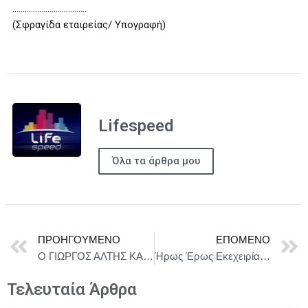
………………..…………….
(Σφραγίδα εταιρείας/ Υπογραφή)
Lifespeed
Όλα τα άρθρα μου
ΠΡΟΗΓΟΎΜΕΝΟ
ΕΠΌΜΕΝΟ
Ο ΓΙΩΡΓΟΣ ΑΛΤΗΣ ΚΑΙ Η ΠΕΓΚΥ ΖΑΡΡΟΥ ΣΤΙΣ ”1000 ΚΑΙ 2 ΝΥΧΤΕΣ” ΚΑΘΕ ΣΑΒΒΑΤΟ
Ήρως Έρως Εκεχειρία Ι Δημήτρης Ζαφειρέλης, Σοφία Ανδριανού Ι ethnic fusion Ι Σταυροδρόμια Πολιτισμών – Jazzét Music Hall
Τελευταία Άρθρα