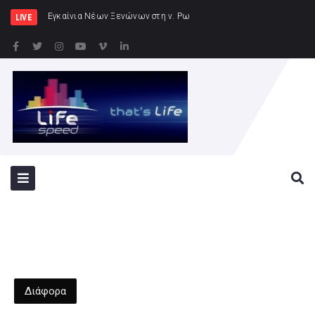
Εγκαίνια Νέων Ξενώνων στη ν. Ρω
LIVE
Διάφορα