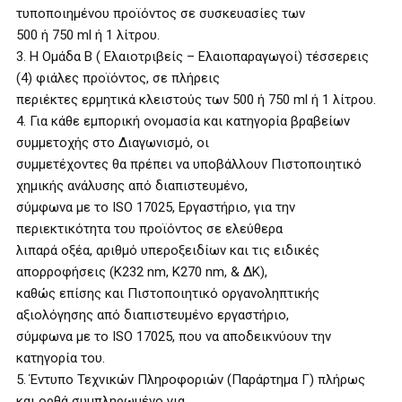
τυποποιημένου προϊόντος σε συσκευασίες των
500 ή 750 ml ή 1 λίτρου.
3. Η Ομάδα Β ( Ελαιοτριβείς – Ελαιοπαραγωγοί) τέσσερεις
(4) φιάλες προϊόντος, σε πλήρεις
περιέκτες ερμητικά κλειστούς των 500 ή 750 ml ή 1 λίτρου.
4. Για κάθε εμπορική ονομασία και κατηγορία βραβείων
συμμετοχής στο Διαγωνισμό, οι
συμμετέχοντες θα πρέπει να υποβάλλουν Πιστοποιητικό
χημικής ανάλυσης από διαπιστευμένο,
σύμφωνα με το ISO 17025, Εργαστήριο, για την
περιεκτικότητα του προϊόντος σε ελεύθερα
λιπαρά οξέα, αριθμό υπεροξειδίων και τις ειδικές
απορροφήσεις (K232 nm, K270 nm, & ΔK),
καθώς επίσης και Πιστοποιητικό οργανοληπτικής
αξιολόγησης από διαπιστευμένο εργαστήριο,
σύμφωνα με το ISO 17025, που να αποδεικνύουν την
κατηγορία του.
5. Έντυπο Τεχνικών Πληροφοριών (Παράρτημα Γ) πλήρως
και ορθά συμπληρωμένο για