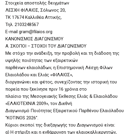
Στοιχεία αποστολής δειγμάτων
ΛΕΣΧΗ ΦΙΛΑΙΟΣ, Σόλωνος 20,
ΤΚ 17674 Καλλιθέα Αττικής,
Τηλ. 2103248567
Ε-mail gram@filaios.org
ΚΑΝΟΝΙΣΜΟΣ ΔΙΑΓΩΝΙΣΜΟΥ
Α. ΣΚΟΠΟΙ – ΣΤΟΧΟΙ ΤΟΥ ΔΙΑΓΩΝΙΣΜΟΥ
Με στόχο την ανάδειξη, την προβολή και τη διάδοση της
υψηλής ποιότητας των εξαιρετικών
παρθένων ελαιολάδων, η Επιστημονική Λέσχη Φίλων
Ελαιολάδου και Ελιάς «ΦΙΛΑΙΟΣ»,
διοργανώνει και φέτος, συνεχίζοντας την ιστορική του
πορεία που ξεκίνησε πριν 16 χρόνια στο
πλαίσιο της Μεσογειακής Έκθεσης Ελιάς & Ελαιολάδου
«ΕΛΑΙΟΤΕΧΝΙΑ 2009», τον Διεθνή
Διαγωνισμό Ποιότητας Εξαιρετικού Παρθένου Ελαιόλαδου
“ΚΟΤΙΝΟS 2026”.
Κύριοι σκοποί της διεξαγωγής του Διαγωνισμού είναι:
α) Η στήριξη και η ενθάρρυνση των ελαιοκαλλιεργητών,