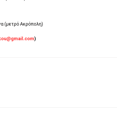
να (μετρό Ακρόπολη)
kou@gmail.com
)