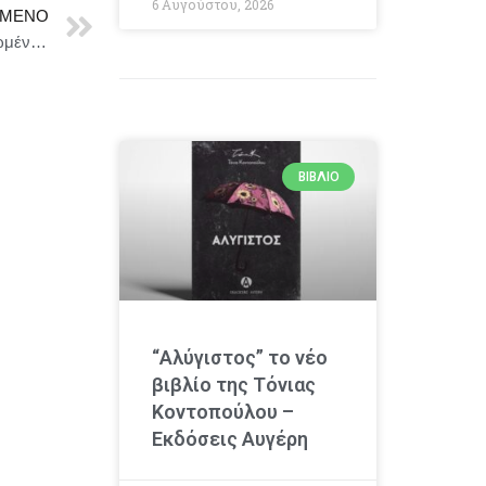
6 Αυγούστου, 2026
ΜΕΝΟ
Δήμος Αθήνας : 2ος Μαραθώνιος Καινοτομίας αφιερωμένος στην Τεχνητή νοημοσύνη από το Δήμο
ΒΙΒΛΊΟ
“Αλύγιστος” το νέο
βιβλίο της Τόνιας
Κοντοπούλου –
Εκδόσεις Αυγέρη