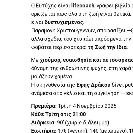
Ο Ευτύχης είναι
lifecoach
, γράφει βιβλί
ορκίζεται πως όλα στη ζωή είναι θετικά.
είναι
δυστυχισμένος
.
Παραμονή Χριστουγέννων, αποφασίζει —ξα
άλλα σχέδια, του χτυπάει απρόσμενα την 
φοβάται περισσότερο:
τη Ζωή την ίδια
.
Με
χιούμορ, ευαισθησία και αυτοσαρκα
δύναμη της ανθρώπινης ψυχής, στη χαρά τ
μοιάζουν χαμένα.
Η σκηνοθεσία της
Έφης Δράκου
δίνει ρυ
ανάμεσα στο γέλιο και τη συγκίνηση — εκ
Πρεμιέρα:
Τρίτη 4 Νοεμβρίου 2025
Κάθε Τρίτη στις 21:00
Διάρκεια:
90’ (χωρίς διάλειμμα)
Εισιτήρια:
17€ (γενική), 14€ (μειωμένο), 1