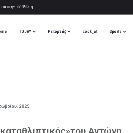
ome
TODAY
Ρεπορτάζ
Look_at
Sports
τωβρίου, 2025
 καταθλιπτικός»του Αντώνη