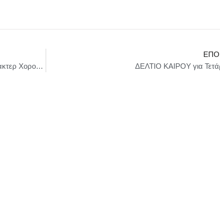
ΕΠΌ
2ο Φεστιβάλ Κλασικού, Νεοκλασικού και Κάρακτερ Χορού στις 17, 18 & 19 Μαΐου στο Ολύμπια Δημοτικό Μουσικό Θέατρο “Μαρία Κάλλας”
ΔΕΛΤΙΟ ΚΑΙΡΟΥ για Τετάρ