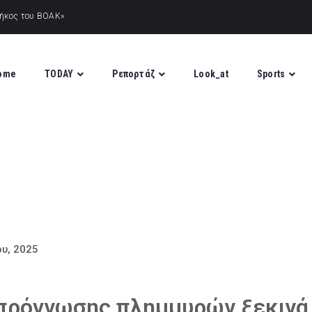
ome
TODAY
Ρεπορτάζ
Look_at
Sports
ου, 2025
πρόγνωσης πλημμυρών ξεκινά