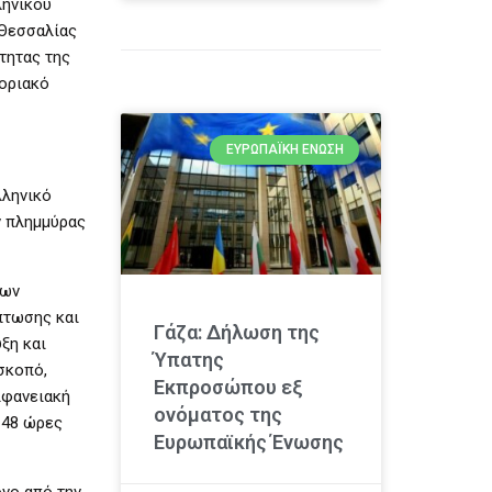
ληνικού
 Θεσσαλίας
τητας της
ποριακό
ΕΥΡΩΠΑΪΚΉ ΈΝΩΣΗ
λληνικό
ν πλημμύρας
δων
πτωσης και
Γάζα: Δήλωση της
ξη και
Ύπατης
σκοπό,
Εκπροσώπου εξ
ιφανειακή
ονόματος της
-48 ώρες
Ευρωπαϊκής Ένωσης
όνο από την