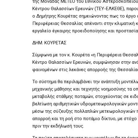
της Μονάδας ΜΕΤΕΟ του Εθνικού Αστεροσκοπείου
Κέντρου Θαλασσίων Ερευνών (ΤΕΥ-ΕΛΚΕΘΕ), παρου
ο Δημήτρης Κουρέτας σημειώνοντας πως το έργο α
Περιφέρειας Θεσσαλίας απέναντι στην κλιματική 
εργαλείο έγκαιρης προειδοποίησης και προστασίας
ΔΗΜ. ΚΟΥΡΕΤΑΣ
Σύμφωνα με τον κ. Κουρέτα «η Περιφέρεια Θεσσαλ
Κέντρο Θαλασσίων Ερευνών, συμφώνησαν στην αν
φαινομένων στις λεκάνες απορροής της Θεσσαλία
Το σύστημα θα περιλαμβάνει την ανάπτυξη μοντέ
μηχανικής μάθησης και τεχνητής νοημοσύνης τα ο
μεταβολής στάθμης ποταμών, στοχεύοντας σε ειδο
βελτίωση αριθμητικών υδρομετεωρολογικών μοντέ
μέσω της σύζευξης πολλαπλών μετεωρολογικών π
απορροή και τη ροή στο ποτάμιο δίκτυο, με στόχ
πριν την εκδήλωσή τους.
Τα πρώτα αποτελέσματα των μοντέλων θα τα έχουμ