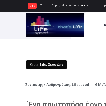
Η υπόθεση εξαφάνι
LIVE
H
Green Life
,
Θεσσαλία
Συντάκτης / Αρθρογράφος:
Lifespeed
6 Μαΐ
Ένα πρωτοπόρο έργο 