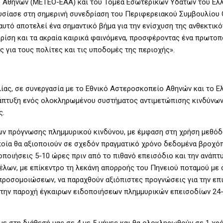
 Αθηνών (ΜΕΤΕΟ-ΕΑΑ) και του Τομέα Εσωτερικών Υδάτων του Ελ
σίασε στη σημερινή συνεδρίαση του Περιφερειακού Συμβουλίου
υτό αποτελεί ένα σημαντικό βήμα για την ενίσχυση της ανθεκτικό
κρίση και τα ακραία καιρικά φαινόμενα, προσφέροντας ένα πρωτο
 για τους πολίτες και τις υποδομές της περιοχής».
ίας, σε συνεργασία με το Εθνικό Αστεροσκοπείο Αθηνών και το Ε
άπτυξη ενός ολοκληρωμένου συστήματος αντιμετώπισης κινδύνω
ς.
λων πρόγνωσης πλημμυρικού κινδύνου, με έμφαση στη χρήση μεθό
ποία θα αξιοποιούν σε σχεδόν πραγματικό χρόνο δεδομένα βροχό
ποιήσεις 5-10 ώρες πριν από το πιθανό επεισόδιο και την ανάπτυ
λων, με επίκεντρο τη λεκάνη απορροής του Πηνειού ποταμού με 
ροσομοιώσεων, να παραχθούν αξιόπιστες προγνώσεις για την επ
ο την παροχή έγκαιρων ειδοποιήσεων πλημμυρικών επεισοδίων 24
ε στη διάθεσή μας σε 4 με 5 μήνες και θα ολοκληρωθούν σε 1 χρ