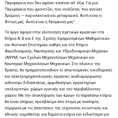
Περιφέρεια που δεν αφήνει κανέναν απ’ έξω. Για μια
Περιφέρεια που φροντίζει, που νοιάζεται, που ανοίγει
δρόμους — κυριολεκτικά και μεταφορικά. Αυτή είναι η
Αττική μας. Αυτή είναι η δέσμευσή μας”.
Το έργο αφορά στην υλοποίηση σχετικών εργασιών στα
Κτήρια Α, Β και Ε της Σχολής Εφαρμοσμένων Μαθηματικών
και Φυσικών Επιστημών, καθώς και στο Κτήριο
Αεροδυναμικής, Ναυπηγικής και Υδροδυναμικών Μηχανών
(ΑΝΥΜ) των Σχολών Μηχανολόγων Μηχανικών και
Ναυπηγών Μηχανολόγων Μηχανικών. Στο πλαίσιο της
δράσης, θα πραγματοποιηθούν οι απαιτούμενες οικοδομικές
και ηλεκτρομηχανολογικές εργασίες αναδιαμόρφωσης
αιθουσών διδασκαλίας, αμφιθεάτρων, εργαστηρίων
υπολογιστών, χώρων υγιεινής και του περιβάλλοντος
χώρου. Με την ολοκλήρωση των έργων τα παραπάνω κτήρια
θα είναι πλήρως προσβάσιμα από άτομα με αναπηρία,
σύμφωνα με τις απαιτήσεις της ισχύουσας κοινοτικής και
εθνικής νομοθεσίας για δημόσια κτήρια και ειδικότερα για