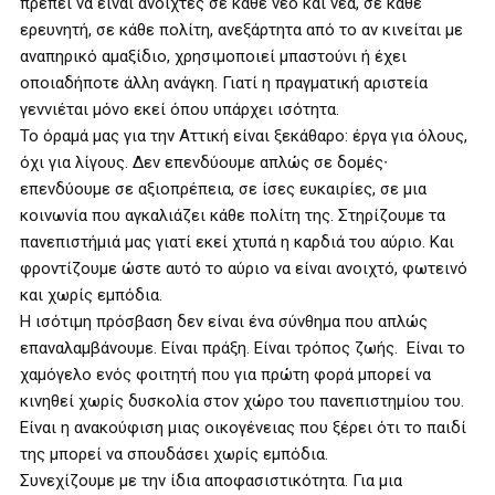
πρέπει να είναι ανοιχτές σε κάθε νέο και νέα, σε κάθε
ερευνητή, σε κάθε πολίτη, ανεξάρτητα από το αν κινείται με
αναπηρικό αμαξίδιο, χρησιμοποιεί μπαστούνι ή έχει
οποιαδήποτε άλλη ανάγκη. Γιατί η πραγματική αριστεία
γεννιέται μόνο εκεί όπου υπάρχει ισότητα.
Το όραμά μας για την Αττική είναι ξεκάθαρο: έργα για όλους,
όχι για λίγους. Δεν επενδύουμε απλώς σε δομές∙
επενδύουμε σε αξιοπρέπεια, σε ίσες ευκαιρίες, σε μια
κοινωνία που αγκαλιάζει κάθε πολίτη της. Στηρίζουμε τα
πανεπιστήμιά μας γιατί εκεί χτυπά η καρδιά του αύριο. Και
φροντίζουμε ώστε αυτό το αύριο να είναι ανοιχτό, φωτεινό
και χωρίς εμπόδια.
Η ισότιμη πρόσβαση δεν είναι ένα σύνθημα που απλώς
επαναλαμβάνουμε. Είναι πράξη. Είναι τρόπος ζωής. Είναι το
χαμόγελο ενός φοιτητή που για πρώτη φορά μπορεί να
κινηθεί χωρίς δυσκολία στον χώρο του πανεπιστημίου του.
Είναι η ανακούφιση μιας οικογένειας που ξέρει ότι το παιδί
της μπορεί να σπουδάσει χωρίς εμπόδια.
Συνεχίζουμε με την ίδια αποφασιστικότητα. Για μια