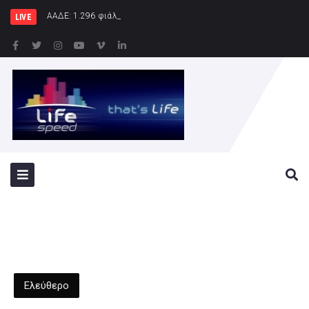
ΑΑΔΕ: 1.296 φιάλες παράνομου φρέον κατασ
LIVE
Ελεύθερο