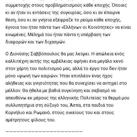
συμμετοχής στους προβληματισμούς κάθε εποχής. Όποιες
κι αν ήταν οι εντάσεις της συγκυρίας, όσο κι αν έπαιρνε
θέση, όσο κι αν γνήσια εξέφραζε το ρεύμα κάθε εποχής,
έγνοια του ήταν πάντα των «Ελλήνων οι Κοινότητες» να είναι
ενωμένες. Μέλημά του ήταν πάντα η υπέρβαση των
διαφορών και των διχασμών.
Ο Διονύσης Σαββόπουλος θα μας λείψει. Η απώλεια ενός
καλλιτέχνη αυτής της εμβέλειας αφήνει ένα μεγάλο κενό
στον χάρτη του πολιτισμού μας, αλλά το έργο του δεν ήταν
μόνο «φωνή των καιρών». Ήταν επιπλέον ένας ήχος
αλήθειας και γνησιότητας που θα συνεχίσει να αντηχεί στο
μέλλον. Θα ήθελα με βαθιά συγκίνηση και σεβασμό να
απευθύνω εκ μέρους της ελληνικής Πολιτείας τα θερμά μου
συλλυπητήρια στη σύζυγό του, Άσπα, στα παιδιά του
Κορνήλιο και Ρωμανό, στους οικείους του και στους
αμέτρητους φίλους του.
—————————————————————