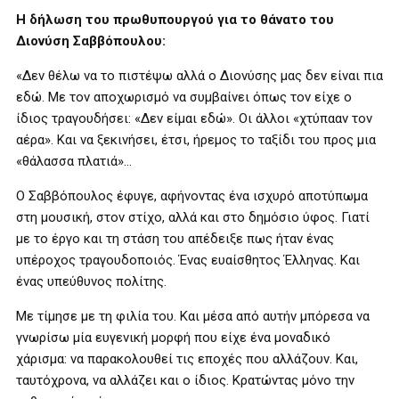
Η δήλωση του πρωθυπουργού για το θάνατο του
Διονύση Σαββόπουλου:
«Δεν θέλω να το πιστέψω αλλά ο Διονύσης μας δεν είναι πια
εδώ. Με τον αποχωρισμό να συμβαίνει όπως τον είχε ο
ίδιος τραγουδήσει: «Δεν είμαι εδώ». Οι άλλοι «χτύπααν τον
αέρα». Και να ξεκινήσει, έτσι, ήρεμος το ταξίδι του προς μια
«θάλασσα πλατιά»…
Ο Σαββόπουλος έφυγε, αφήνοντας ένα ισχυρό αποτύπωμα
στη μουσική, στον στίχο, αλλά και στο δημόσιο ύφος. Γιατί
με το έργο και τη στάση του απέδειξε πως ήταν ένας
υπέροχος τραγουδοποιός. Ένας ευαίσθητος Έλληνας. Και
ένας υπεύθυνος πολίτης.
Με τίμησε με τη φιλία του. Και μέσα από αυτήν μπόρεσα να
γνωρίσω μία ευγενική μορφή που είχε ένα μοναδικό
χάρισμα: να παρακολουθεί τις εποχές που αλλάζουν. Και,
ταυτόχρονα, να αλλάζει και ο ίδιος. Κρατώντας μόνο την