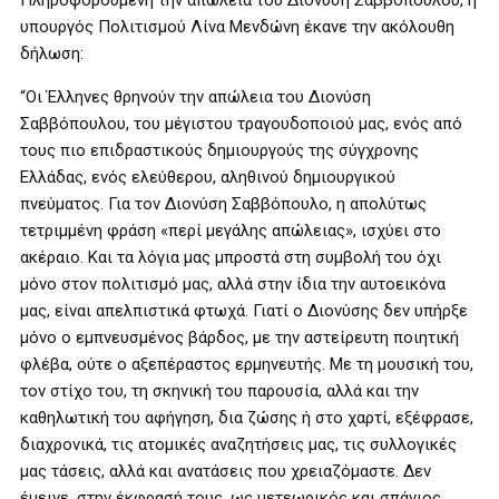
Πληροφορούμενη την απώλεια του Διονύση Σαββόπουλου, η
υπουργός Πολιτισμού Λίνα Μενδώνη έκανε την ακόλουθη
δήλωση:
“Οι Έλληνες θρηνούν την απώλεια του Διονύση
Σαββόπουλου, του μέγιστου τραγουδοποιού μας, ενός από
τους πιο επιδραστικούς δημιουργούς της σύγχρονης
Ελλάδας, ενός ελεύθερου, αληθινού δημιουργικού
πνεύματος. Για τον Διονύση Σαββόπουλο, η απολύτως
τετριμμένη φράση «περί μεγάλης απώλειας», ισχύει στο
ακέραιο. Και τα λόγια μας μπροστά στη συμβολή του όχι
μόνο στον πολιτισμό μας, αλλά στην ίδια την αυτοεικόνα
μας, είναι απελπιστικά φτωχά. Γιατί ο Διονύσης δεν υπήρξε
μόνο ο εμπνευσμένος βάρδος, με την αστείρευτη ποιητική
φλέβα, ούτε ο αξεπέραστος ερμηνευτής. Με τη μουσική του,
τον στίχο του, τη σκηνική του παρουσία, αλλά και την
καθηλωτική του αφήγηση, δια ζώσης ή στο χαρτί, εξέφρασε,
διαχρονικά, τις ατομικές αναζητήσεις μας, τις συλλογικές
μας τάσεις, αλλά και ανατάσεις που χρειαζόμαστε. Δεν
έμεινε, στην έκφρασή τους, ως μετεωρικός και σπάνιος