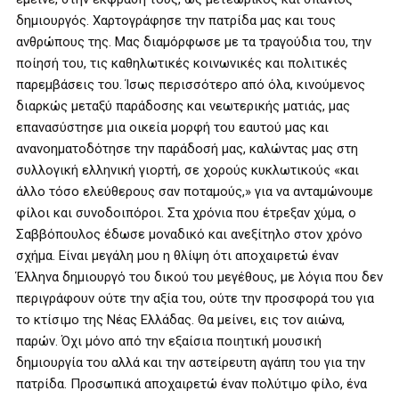
δημιουργός. Χαρτογράφησε την πατρίδα μας και τους
ανθρώπους της. Μας διαμόρφωσε με τα τραγούδια του, την
ποίησή του, τις καθηλωτικές κοινωνικές και πολιτικές
παρεμβάσεις του. Ίσως περισσότερο από όλα, κινούμενος
διαρκώς μεταξύ παράδοσης και νεωτερικής ματιάς, μας
επανασύστησε μια οικεία μορφή του εαυτού μας και
ανανοηματοδότησε την παράδοσή μας, καλώντας μας στη
συλλογική ελληνική γιορτή, σε χορούς κυκλωτικούς «και
άλλο τόσο ελεύθερους σαν ποταμούς,» για να ανταμώνουμε
φίλοι και συνοδοιπόροι. Στα χρόνια που έτρεξαν χύμα, ο
Σαββόπουλος έδωσε μοναδικό και ανεξίτηλο στον χρόνο
σχήμα. Είναι μεγάλη μου η θλίψη ότι αποχαιρετώ έναν
Έλληνα δημιουργό του δικού του μεγέθους, με λόγια που δεν
περιγράφουν ούτε την αξία του, ούτε την προσφορά του για
το κτίσιμο της Νέας Ελλάδας. Θα μείνει, εις τον αιώνα,
παρών. Όχι μόνο από την εξαίσια ποιητική μουσική
δημιουργία του αλλά και την αστείρευτη αγάπη του για την
πατρίδα. Προσωπικά αποχαιρετώ έναν πολύτιμο φίλο, ένα