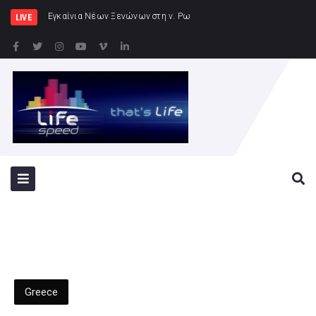
Εγκαίνια Νέων Ξενώνων στη ν. Ρω
LIVE
Greece