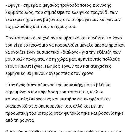
«Έφυγε» σήμερα ο μεγάλος τραγουδοποιός Διονύσης
Σαββόπουλος, που σημάδεψε το ελληνικό τραγούδι των
νεότερων χρόνων, βάζοντας στο στόμα γενιών και γενιών
τις μελωδίες και τους στίχους του.
Πρωτοποριακό, συχνά αντισυμβατικό και σύνθετο, το έργο
του είχε το προνόμιο να προσελκύει μεγάλα ακροατήρια και
να ανοίξει έναν ουσιαστικό «διάλογο» για την εξέλιξη των
μουσικών πραγμάτων στη χώρα μας, εμπνέοντας πολλούς
νέους καλλιτέχνες. Πλήθος έργων του και αξέχαστες
ερμηνείες θα μείνουν αγέραστες στον χρόνο.
Ήταν ένας διανοούμενος της μουσικής, με το βλέμμα
στραμμένο στην παράδοση του τόπου του, ενώ οι
κοινωνικές διεργασίες και μεταβάσεις εκφράστηκαν
διαχρονικά στις δημιουργίες του, αλλά και με την
προσωπική του ιστορία όταν φυλακίστηκε και βασανίστηκε
από τη χούντα.
Ο Διονύσης Σαββόπουλος, ο αγαπημένος «Νιόνος», με την