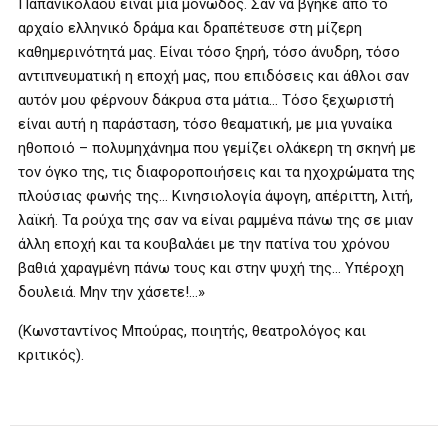
Παπανικολάου είναι μια μονωδός. Σαν να βγήκε από το
αρχαίο ελληνικό δράμα και δραπέτευσε στη μίζερη
καθημερινότητά μας. Είναι τόσο ξηρή, τόσο άνυδρη, τόσο
αντιπνευματική η εποχή μας, που επιδόσεις και άθλοι σαν
αυτόν μου φέρνουν δάκρυα στα μάτια… Τόσο ξεχωριστή
είναι αυτή η παράσταση, τόσο θεαματική, με μια γυναίκα
ηθοποιό – πολυμηχάνημα που γεμίζει ολάκερη τη σκηνή με
τον όγκο της, τις διαφοροποιήσεις και τα ηχοχρώματα της
πλούσιας φωνής της… Κινησιολογία άψογη, απέριττη, λιτή,
λαϊκή. Τα ρούχα της σαν να είναι ραμμένα πάνω της σε μιαν
άλλη εποχή και τα κουβαλάει με την πατίνα του χρόνου
βαθιά χαραγμένη πάνω τους και στην ψυχή της… Υπέροχη
δουλειά. Μην την χάσετε!…»
(Κωνσταντίνος Μπούρας, ποιητής, θεατρολόγος και
κριτικός).