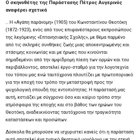
Ο σκηνοθέτης της Παράστασης Πέτρος Αυγερινός
αναφέρει σχετικά
… Η «Αγάπη παράνομη» (1905) του Κωνσταντίνου Θεοτόκη
(1872-1923), ενός από τους επιφανέστερους εκπροσώπους
της λεγόμενης «Επτανησιακής Σχολής», με θέμα παρμένο
από τις σκληρές συνθήκες ζωής μιας αποκεντρωμένης και
στάσιμης κοινωνίας και με ήρωες που κινούνται
σημαδεμένοι από την αμφίδρομη πίεση των ορμών και του
περιβάλλοντος, αποτελεί έργο-σταθμό για την λογοτεχνία
του τόπου μας ενώ ταυτόχρονα πλουτίζει με πρωτοποριακό
για την εποχή του τρόπο την μεταστροφή προς την
ψυχολογική σπουδή της εντοπιότητας. Η παράστασή μας
αυτή, εστιάζει με σύγχρονο όσο και καίριο τρόπο στην
ατμόσφαιρα της εποχής και στο βάθος των ηρώων του
Θεοτόκη, αναδεικνύοντας ταυτόχρονα την τραγικότητα
καταστάσεων και προσώπων.
Δύσκολα θα μπορούσε να ισχυριστεί κανείς ότι η παράσταση
αυτή αποτελεί ένα τυπικό θεατρικό μονόλογο με την στενή