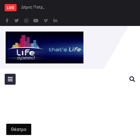
Δήμος Πατρέων : Τα παιδιά των Η
LIVE
Θέατρο