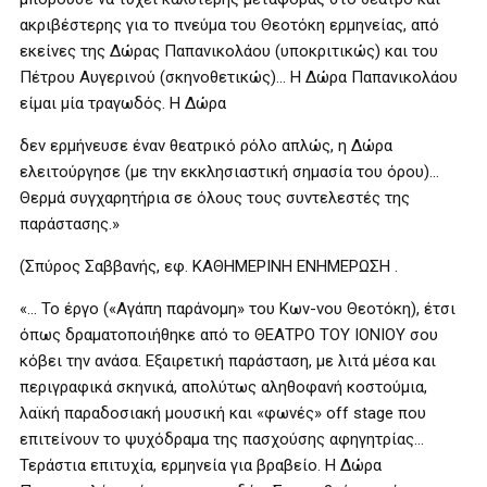
ακριβέστερης για το πνεύμα του Θεοτόκη ερμηνείας, από
εκείνες της Δώρας Παπανικολάου (υποκριτικώς) και του
Πέτρου Αυγερινού (σκηνοθετικώς)… Η Δώρα Παπανικολάου
είμαι μία τραγωδός. Η Δώρα
δεν ερμήνευσε έναν θεατρικό ρόλο απλώς, η Δώρα
ελειτούργησε (με την εκκλησιαστική σημασία του όρου)…
Θερμά συγχαρητήρια σε όλους τους συντελεστές της
παράστασης.»
(Σπύρος Σαββανής, εφ. ΚΑΘΗΜΕΡΙΝΗ ΕΝΗΜΕΡΩΣΗ .
«… Το έργο («Αγάπη παράνομη» του Κων-νου Θεοτόκη), έτσι
όπως δραματοποιήθηκε από το ΘΕΑΤΡΟ ΤΟΥ ΙΟΝΙΟΥ σου
κόβει την ανάσα. Εξαιρετική παράσταση, με λιτά μέσα και
περιγραφικά σκηνικά, απολύτως αληθοφανή κοστούμια,
λαϊκή παραδοσιακή μουσική και «φωνές» off stage που
επιτείνουν το ψυχόδραμα της πασχούσης αφηγητρίας…
Τεράστια επιτυχία, ερμηνεία για βραβείο. Η Δώρα