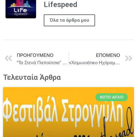
Lifespeed
Όλα τα άρθρα μου
ΠΡΟΗΓΟΎΜΕΝΟ
ΕΠΌΜΕΝΟ
“Τα Στενά Παπούτσια” της Ζωρζ Σαρή, σε σκηνοθεσία Αθανασίας Καλογιάννη,στο Νέο Ακάδημο
«Χειμωνιάτικο Ηχόραμα» στον Πολυχώρο Πολιτισμού Διέλευσις
Τελευταία Άρθρα
ΝΌΤΙΟ ΑΙΓΑΊΟ