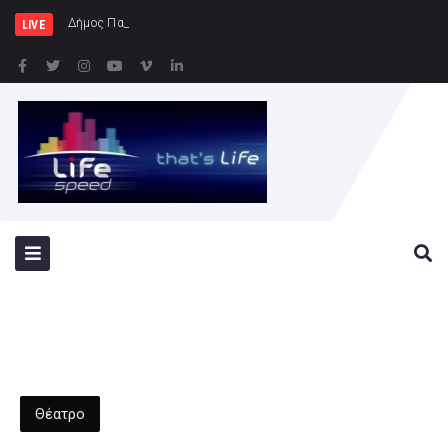
Δήμος Πατρέων : Τα παιδιά των Ημε
LIVE
Θέατρο