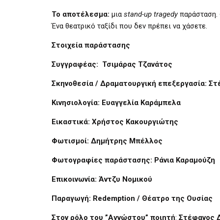
Το αποτέλεσμα:
μια
stand-up tragedy
παράσταση. Φ
Ένα θεατρικό ταξίδι που δεν πρέπει να χάσετε.
Στοιχεία παράστασης
Συγγραφέας:
Τσιμάρας Τζανάτος
Σκηνοθεσία / Δραματουργική επεξεργασία:
Στ
Κινησιολογία:
Ευαγγελία Καράμπελα
Εικαστικά:
Χρήστος Κακουργιώτης
Φωτισμοί:
Δημήτρης Μπέλλος
Φωτογραφίες παράστασης:
Ράνια Καραμούζη
Επικοινωνία:
Άντζυ Νομικού
Παραγωγή:
Redemption / Θέατρο της Ουσίας
Στον ρόλο του ”Αγνώστου” ποιητή
:
Στέφανος 