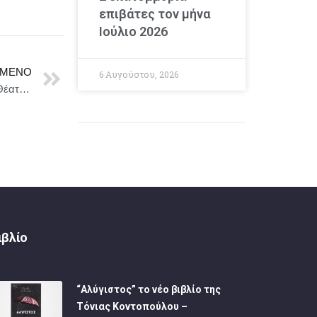
επιβάτες τον μήνα
Ιούλιο 2026
ΜΕΝΟ
6 Αυγούστου, 2026
«Ο ΠΟΥΠΟΥΛΕΝΙΟΣ» για 2η χρονιά στο Σύγχρονο Θέατρο | Early bird μέχρι 16/9 | Νέο trailer
ιβλίο
“Αλύγιστος” το νέο βιβλίο της
Τόνιας Κοντοπούλου –