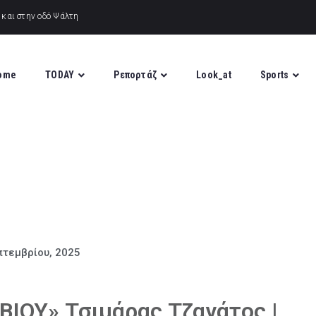
ome
TODAY
Ρεπορτάζ
Look_at
Sports
πτεμβρίου, 2025
ΒΙΟΥ» Τσιμάρας Τζανάτος |