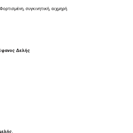
ορτισμένη, συγκινητική, αιχμηρή.
έφανος Δελής
Δελής.