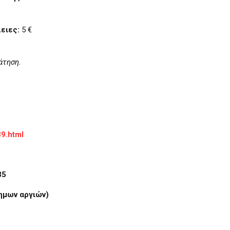
ειες:
5 €
άτηση.
39.html
35
σημων αργιών)