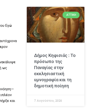
ΑΤΤΙΚΉ
νου Εγώ
ταυτόχρονα
τερον
Δήμος Κηφισιάς : Το
πρόσωπο της
ανακάλυψε
Παναγίας στην
νή ως
εκκλησιαστική
υμνογραφία και τη
δημοτική ποίηση
εννόηση—
πιπλέον
πήρξε και
7 Αυγούστου, 2026