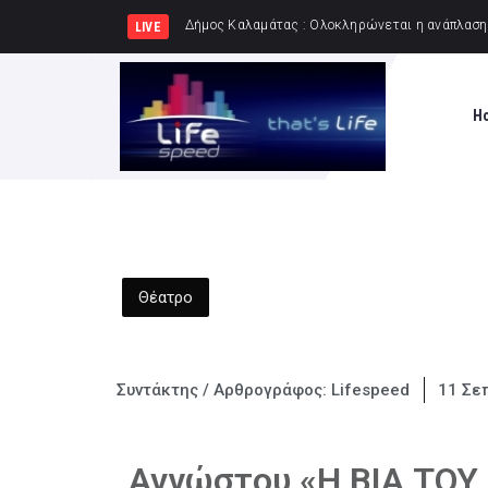
Δήμος Πειραιά : Συγκέ
LIVE
H
Θέατρο
Συντάκτης / Αρθρογράφος:
Lifespeed
11 Σε
Αγνώστου «Η ΒΙΑ ΤΟΥ 