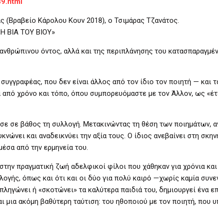
39.html
 (Βραβείο Κάρολου Κουν 2018), ο Τσιμάρας Τζανάτος.
«Η ΒΙΑ ΤΟΥ ΒΙΟΥ»
υ ανθρώπινου όντος, αλλά και της περιπλάνησης του κατασπαραγμέ
υγγραφέας, που δεν είναι άλλος από τον ίδιο τον ποιητή — και 
α από χρόνο και τόπο, όπου συμπορευόμαστε με τον Άλλον, ως «έ
σε σε βάθος τη συλλογή. Μετακινώντας τη θέση των ποιημάτων, 
νώνει και αναδεικνύει την αξία τους. Ο ίδιος ανεβαίνει στη σκη
έσα από την ερμηνεία του.
 στην πραγματική ζωή αδελφικοί φίλοι που χάθηκαν για χρόνια και
λογής, όπως και ότι και οι δύο για πολύ καιρό —χωρίς καμία συν
πληγώνει ή «σκοτώνει» τα καλύτερα παιδιά του, δημιουργεί ένα ε
ι μια ακόμη βαθύτερη ταύτιση: του ηθοποιού με τον ποιητή, που υ