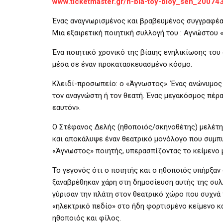
www.ticketmaster.gr/h-bia-toy-bioy_sen_20074
Ένας αναγνωρισμένος και βραβευμένος συγγραφέας
Μια εξαιρετική ποιητική συλλογή του : Αγνώστου 
Ένα ποιητικό χρονικό της βίαιης ενηλικίωσης το
μέσα σε έναν προκατασκευασμένο κόσμο.
Κλειδί-προσωπείο: ο «Άγνωστος». Ένας ανώνυμος σ
τον αναγνώστη ή τον θεατή. Ένας μεγακόσμος πέρ
εαυτόν».
Ο Στέφανος Δελής (ηθοποιός/σκηνοθέτης) μελέτη
και αποκάλυψε έναν θεατρικό μονόλογο που συμπυκ
«Άγνωστος» ποιητής, υπερασπίζοντας το κείμενο μ
Το γεγονός ότι ο ποιητής και ο ηθοποιός υπήρξαν
ξαναβρέθηκαν χάρη στη δημοσίευση αυτής της συλ
γύρισαν την πλάτη στον θεατρικό χώρο που συχνά 
«ηλεκτρικό πεδίο» στο ήδη φορτισμένο κείμενο κα
ηθοποιός και φίλος.