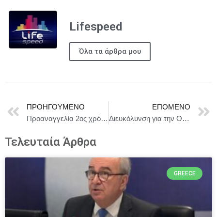
Lifespeed
Όλα τα άρθρα μου
ΠΡΟΗΓΟΎΜΕΝΟ
ΕΠΌΜΕΝΟ
Προαναγγελία 2ος χρόνος ΑΝΘΡΩΠΟΣ ΧΩΡΙΣ ΟΝΟΜΑ
Διευκόλυνση για την Ουκρανία: Το Κίεβο θα λάβει πάνω από 3,2 δισεκατομμύρια ευρώ σε στήριξη από την ΕΕ
Τελευταία Άρθρα
GREECE