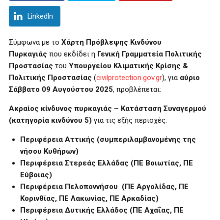
LinkedIn
Σύμφωνα με το
Χάρτη Πρόβλεψης Κινδύνου
Πυρκαγιάς
που εκδίδει η
Γενική Γραμματεία Πολιτικής
Προστασίας
του
Υπουργείου Κλιματικής Κρίσης &
Πολιτικής Προστασίας
(
civilprotection.gov.gr
), για
αύριο
Σάββατο 09 Αυγούστου 2025
, προβλέπεται:
Ακραίος κίνδυνος πυρκαγιάς – Κατάσταση Συναγερμού
(κατηγορία κινδύνου 5)
για τις εξής περιοχές:
Περιφέρεια Αττικής (συμπεριλαμβανομένης της
νήσου Κυθήρων)
Περιφέρεια Στερεάς Ελλάδας (ΠΕ Βοιωτίας, ΠΕ
Εύβοιας)
Περιφέρεια Πελοποννήσου (ΠΕ Αργολίδας, ΠΕ
Κορινθίας, ΠΕ Λακωνίας, ΠΕ Αρκαδίας)
Περιφέρεια Δυτικής Ελλάδος (ΠΕ Αχαΐας, ΠΕ