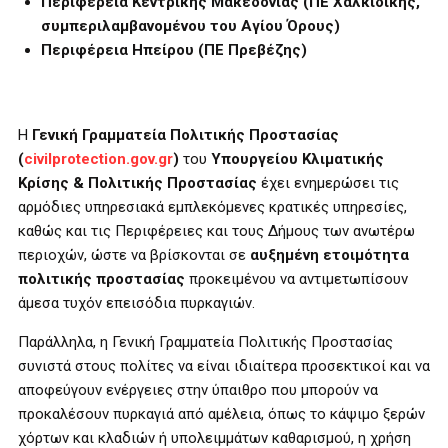
Περιφέρεια Κεντρικής Μακεδονίας (ΠΕ Χαλκιδικής,
συμπεριλαμβανομένου του Αγίου Όρους)
Περιφέρεια Ηπείρου (ΠΕ Πρεβέζης)
Η
Γενική Γραμματεία Πολιτικής Προστασίας
(
civilprotection
.gov
.gr
)
του
Υπουργείου Κλιματικής
Κρίσης & Πολιτικής Προστασίας
έχει ενημερώσει τις
αρμόδιες υπηρεσιακά εμπλεκόμενες κρατικές υπηρεσίες,
καθώς και τις Περιφέρειες και τους Δήμους των ανωτέρω
περιοχών, ώστε να βρίσκονται σε
αυξημένη ετοιμότητα
πολιτικής προστασίας
προκειμένου να αντιμετωπίσουν
άμεσα τυχόν επεισόδια πυρκαγιών.
Παράλληλα, η Γενική Γραμματεία Πολιτικής Προστασίας
συνιστά στους πολίτες να είναι ιδιαίτερα προσεκτικοί και να
αποφεύγουν ενέργειες στην ύπαιθρο που μπορούν να
προκαλέσουν πυρκαγιά από αμέλεια, όπως το κάψιμο ξερών
χόρτων και κλαδιών ή υπολειμμάτων καθαρισμού, η χρήση