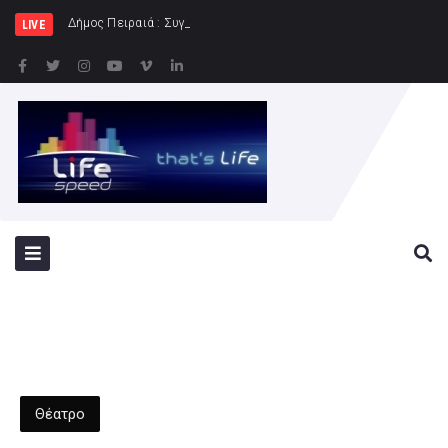
Δήμος Πειραιά : Συγκέντρωση ειδών διατροφής
LIVE
Θέατρο