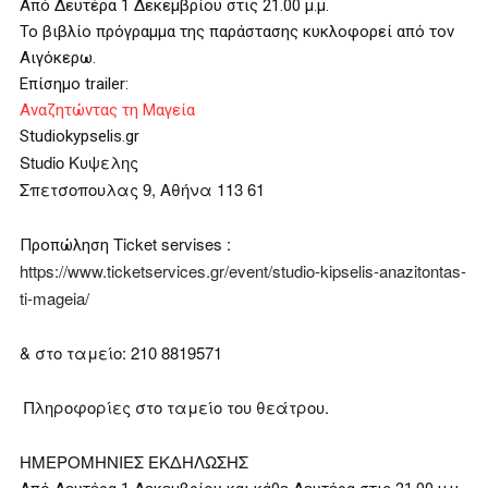
Από Δευτέρα 1 Δεκεμβρίου στις 21.00 μ.μ.
Το βιβλίο πρόγραμμα της παράστασης κυκλοφορεί από τον
Αιγόκερω.
Επίσημο trailer:
Αναζητώντας τη Μαγεία
Studiokypselis.gr
Studio Κυψελης
Σπετσοπουλας 9, Αθήνα 113 61
Ticket servises :
Προπώληση
https://www.ticketservices.gr/event/studio-kipselis-anazitontas-
ti-mageia/
& στο ταμείο: 210 8819571
Πληροφορίες στο ταμείο του θεάτρου.
ΗΜΕΡΟΜΗΝΙΕΣ ΕΚΔΗΛΩΣΗΣ