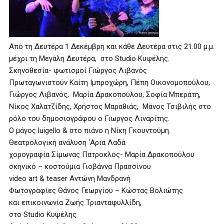
Από τη Δευτέρα 1 Δεκέμβρη και κάθε Δευτέρα στις 21.00 μ.μ.
μέχρι τη Μεγάλη Δευτέρα, στο Studio Κυψέλης.
Σκηνοθεσία- φωτισμοί Γιώργος Λιβανός
Πρωταγωνιστούν Καίτη Ιμπροχώρη, Πέπη Οικονομοπούλου,
Γιώργος Λιβανός, Μαρία Δρακοπούλου, Σοφία Μπεράτη,
Νίκος Χαλατζίδης, Χρήστος Μαραθιάς, Μάνος Τσιβιλής στο
ρόλο του δημοσιογράφου ο Γιωργος Λιναρίτης.
Ο μάγος luigello & στο πιάνο η Νίκη Γκουντούμη.
Θεατρολογική ανάλυση ‘Αρια Λαδά
χορογραφία Σίμωνας Πατροκλος- Μαρία Δρακοπούλου
σκηνικό – κοστούμια Γιοβάννα Πρασσίνου
video art & teaser Αντώνη Μανδρανή
Φωτογραφίες Θάνος Γεωργίου – Κώστας Βολιώτης
και επικοινωνία Ζωής Τριανταφυλλίδη,
στο Studio Κυψέλης