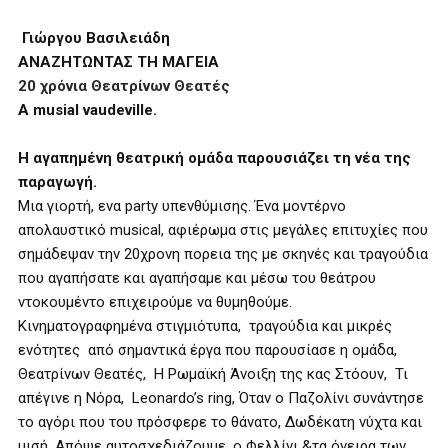
Γιώργου Βασιλειάδη
ΑΝΑΖΗΤΩΝΤΑΣ ΤΗ ΜΑΓΕΙΑ
20 χρόνια Θεατρίνων Θεατές
Α musial vaudeville.
Η αγαπημένη θεατρική ομάδα παρουσιάζει τη νέα της
παραγωγή.
Μια γιορτή, ενα party υπενθύμισης. Ένα μοντέρνο
απολαυστικό musical, αφιέρωμα στις μεγάλες επιτυχίες που
σημάδεψαν την 20χρονη πορεια της με σκηνές και τραγούδια
που αγαπήσατε και αγαπήσαμε και μέσω του θεάτρου
ντοκουμέντο επιχειρούμε να θυμηθούμε.
Κινηματογραφημένα στιγμιότυπα, τραγούδια και μικρές
ενότητες από σημαντικά έργα που παρουσίασε η ομάδα,
Θεατρίνων Θεατές, Η Ρωμαϊκή Άνοιξη της κας Στόουν, Τι
απέγινε η Νόρα, Leonardo’s ring, Όταν ο Παζολίνι συνάντησε
το αγόρι που του πρόσφερε το θάνατο, Δωδέκατη νύχτα και
μισή, Απόψε αυτοσχεδιάζουμε, ο Φελλίνι &τα όνειρα των