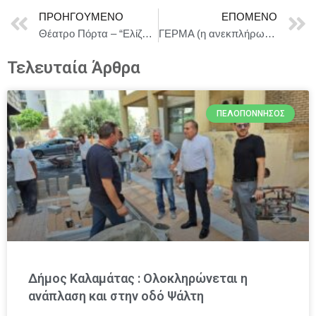
ΠΡΟΗΓΟΎΜΕΝΟ
ΕΠΌΜΕΝΟ
Θέατρο Πόρτα – “Ελίζα”: Επιπλέον παραστάσεις τον Νοέμβριο + Εορταστικό πρόγραμμα παραστάσεων
ΓΕΡΜΑ (η ανεκπλήρωτη) του Φ. Γκ. Λόρκα | Σκην. Μαρία Πρωτόπαππα | Στο Θεάτρο Τέχνης Καρόλου Κουν-Υπόγειο | Από 19 Δεκεμβρίου
Τελευταία Άρθρα
ΠΕΛΟΠΌΝΝΗΣΟΣ
Δήμος Καλαμάτας : Ολοκληρώνεται η
ανάπλαση και στην οδό Ψάλτη