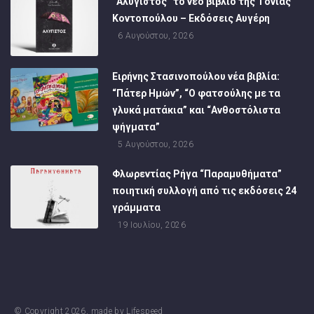
“Αλύγιστος” το νέο βιβλίο της Τόνιας
Κοντοπούλου – Εκδόσεις Αυγέρη
6 Αυγούστου, 2026
Ειρήνης Στασινοπούλου νέα βιβλία:
“Πάτερ Ημών”, “Ο φατσούλης με τα
γλυκά ματάκια” και “Ανθοστόλιστα
ψήγματα”
5 Αυγούστου, 2026
Φλωρεντίας Ρήγα “Παραμυθήματα”
ποιητική συλλογή από τις εκδόσεις 24
γράμματα
19 Ιουλίου, 2026
© Copyright
2026
, made by
Lifespeed