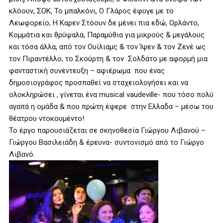
κλόουν, ΣΟΚ, Το μπαλκόνι, Ο Γλάρος έφυγε με το
Λεωφορείο, Η Καρεν Στόουν δε μένει πια εδώ, Ορλάντο,
Κομμάτια και θρύψαλα, Παραμύθια για μικρούς & μεγάλους
και τόσα άλλα, από τον Ουίλιαμς & τον Ίψεν & τον Ζενέ ως
τον Πιραντέλλο, το Σκούρτη & τον Σολδάτο με αφορμή μια
φανταστική συνέντευξη – αφιέρωμα που ένας
δημοσιογράφος προσπαθεί να σταχειολογήσει και να
ολοκληρώσει , γίνεται ένα musical vaudeville- που τόσο πολύ
αγαπά η ομάδα & που πρώτη έφερε στην Ελλαδα – μέσω του
θέατρου ντοκουμέντο!
Το έργο παρουσιάζεται σε σκηνοθεσία Γιώργου Λιβανού –
Γιώργου Βασιλειάδη & έρευνα- συντονισμό από το Γιώργο
Λιβανό.