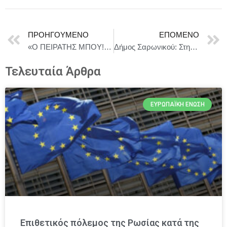
ΠΡΟΗΓΟΎΜΕΝΟ
ΕΠΌΜΕΝΟ
«O ΠΕΙΡΑΤΗΣ ΜΠΟΥ!» της Άννας Σεβαστής Τζίμα – ΘΕΑΤΡΟ ΜΟΡΦΕΣ ΕΚΦΡΑΣΗΣ
Δήμος Σαρωνικού: Στην «αντεπίθεση» ο Δήμαρχος Σαρωνικού για την ανήθικη επίθεση
Τελευταία Άρθρα
ΕΥΡΩΠΑΪΚΉ ΈΝΩΣΗ
Επιθετικός πόλεμος της Ρωσίας κατά της