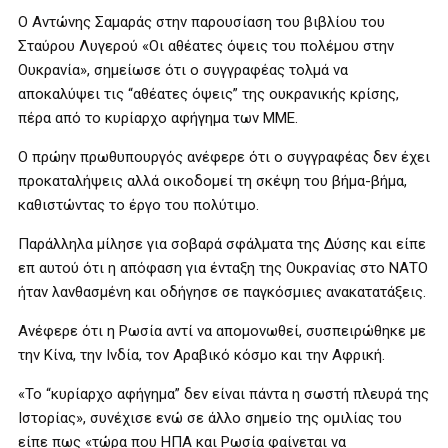
Ο Αντώνης Σαμαράς στην παρουσίαση του βιβλίου του
Σταύρου Λυγερού «Οι αθέατες όψεις του πολέμου στην
Ουκρανία», σημείωσε ότι ο συγγραφέας τολμά να
αποκαλύψει τις “αθέατες όψεις” της ουκρανικής κρίσης,
πέρα από το κυρίαρχο αφήγημα των ΜΜΕ.
Ο πρώην πρωθυπουργός ανέφερε ότι ο συγγραφέας δεν έχει
προκαταλήψεις αλλά οικοδομεί τη σκέψη του βήμα-βήμα,
καθιστώντας το έργο του πολύτιμο.
Παράλληλα μίλησε για σοβαρά σφάλματα της Δύσης και είπε
επ αυτού ότι η απόφαση για ένταξη της Ουκρανίας στο ΝΑΤΟ
ήταν λανθασμένη και οδήγησε σε παγκόσμιες ανακατατάξεις.
Ανέφερε ότι η Ρωσία αντί να απομονωθεί, συσπειρώθηκε με
την Κίνα, την Ινδία, τον Αραβικό κόσμο και την Αφρική.
«Το “κυρίαρχο αφήγημα” δεν είναι πάντα η σωστή πλευρά της
Ιστορίας», συνέχισε ενώ σε άλλο σημείο της ομιλίας του
είπε πως «τώρα που ΗΠΑ και Ρωσία φαίνεται να