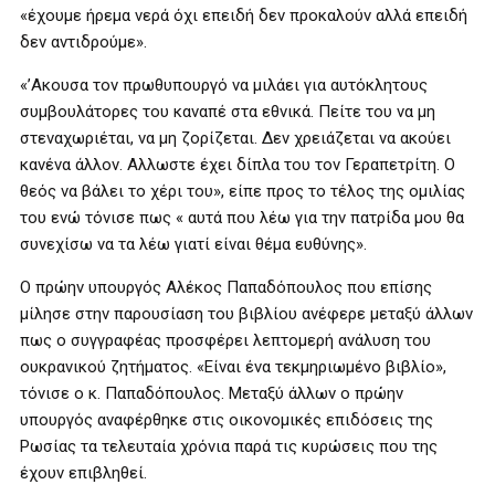
«έχουμε ήρεμα νερά όχι επειδή δεν προκαλούν αλλά επειδή
δεν αντιδρούμε».
«’Ακουσα τον πρωθυπουργό να μιλάει για αυτόκλητους
συμβουλάτορες του καναπέ στα εθνικά. Πείτε του να μη
στεναχωριέται, να μη ζορίζεται. Δεν χρειάζεται να ακούει
κανένα άλλον. Αλλωστε έχει δίπλα του τον Γεραπετρίτη. Ο
θεός να βάλει το χέρι του», είπε προς το τέλος της ομιλίας
του ενώ τόνισε πως « αυτά που λέω για την πατρίδα μου θα
συνεχίσω να τα λέω γιατί είναι θέμα ευθύνης».
Ο πρώην υπουργός Αλέκος Παπαδόπουλος που επίσης
μίλησε στην παρουσίαση του βιβλίου ανέφερε μεταξύ άλλων
πως ο συγγραφέας προσφέρει λεπτομερή ανάλυση του
ουκρανικού ζητήματος. «Είναι ένα τεκμηριωμένο βιβλίο»,
τόνισε ο κ. Παπαδόπουλος. Μεταξύ άλλων ο πρώην
υπουργός αναφέρθηκε στις οικονομικές επιδόσεις της
Ρωσίας τα τελευταία χρόνια παρά τις κυρώσεις που της
έχουν επιβληθεί.