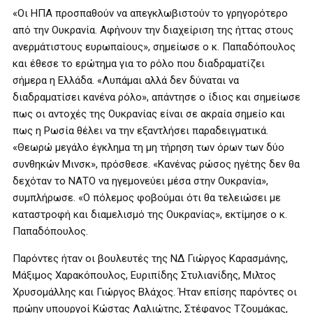
«Οι ΗΠΑ προσπαθούν να απεγκλωβιστούν το γρηγορότερο
από την Ουκρανία. Αφήνουν την διαχείριση της ήττας στους
ανερμάτιστους ευρωπαίους», σημείωσε ο κ. Παπαδόπουλος
και έθεσε το ερώτημα για το ρόλο που διαδραματίζει
σήμερα η Ελλάδα. «Λυπάμαι αλλά δεν δύναται να
διαδραματίσει κανένα ρόλο», απάντησε ο ίδιος και σημείωσε
πως οι αντοχές της Ουκρανίας είναι σε ακραία σημείο και
πως η Ρωσία θέλει να την εξαντλήσει παραδειγματικά.
«Θεωρώ μεγάλο έγκλημα τη μη τήρηση των όρων των δύο
συνθηκών Μινσκ», πρόσθεσε. «Κανένας ρώσος ηγέτης δεν θα
δεχόταν το ΝΑΤΟ να ηγεμονεύει μέσα στην Ουκρανία»,
συμπλήρωσε. «Ο πόλεμος φοβούμαι ότι θα τελειώσει με
καταστροφή και διαμελισμό της Ουκρανίας», εκτίμησε ο κ.
Παπαδόπουλος.
Παρόντες ήταν οι βουλευτές της ΝΔ Γιώργος Καρασμάνης,
Μάξιμος Χαρακόπουλος, Ευριπίδης Στυλιανίδης, Μιλτος
Χρυσομάλλης και Γιώργος Βλάχος. Ήταν επίσης παρόντες οι
πρώην υπουργοί Κώστας Λαλιώτης, Στέφανος Τζουμάκας,