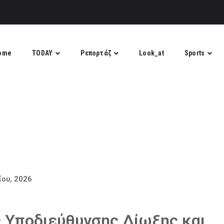
ome
TODAY
Ρεπορτάζ
Look_at
Sports
ΐου, 2026
 Υποδιεύθυνσης Δίωξης και