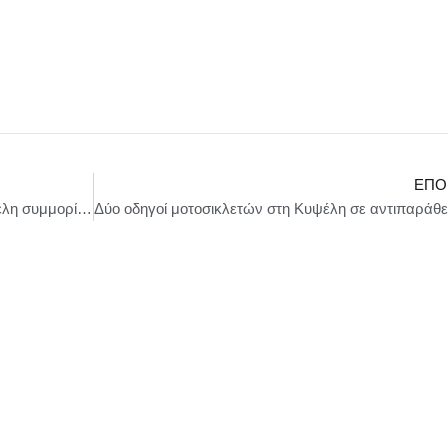
ΕΠΌ
Συνελήφθησαν. -4- αλλοδαποί και ημεδαπή μέλη συμμορίας που διακινούσε ναρκωτικά στο Λόφο Στρέφη έχοντας ως ορμητήριο διαμέρισμα στην περιοχή των Εξαρχείων