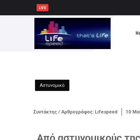
Δημιουργία Παρατηρητηρί
LIVE
H
Αστυνομικό
Συντάκτης / Αρθρογράφος:
Lifespeed
10 Μα
Από αστυνομικούς της