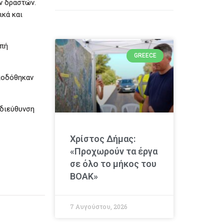
ν δραστών.
ικά και
απή
GREECE
αποδόθηκαν
οδιεύθυνση
Χρίστος Δήμας:
«Προχωρούν τα έργα
σε όλο το μήκος του
ΒΟΑΚ»
7 Αυγούστου, 2026