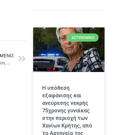
ΑΣΤΥΝΟΜΙΚΌ
ΜΕΝΟ
Δύο οδηγοί μοτοσικλετών στη Κυψέλη σε αντιπαράθεση με χρήση όπλου.
Η υπόθεση
εξαφάνισης και
ανεύρεσης νεκρής
75χρονης γυναίκας
στην περιοχή των
Χανίων Κρήτης, από
το Αρχηγείο της