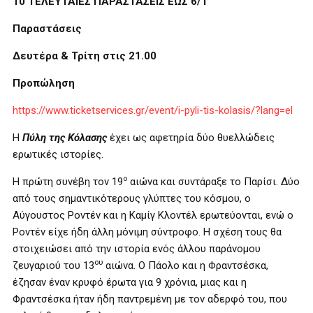
10 ΤΕΛΕΥΤΑΙΕΣ ΠΑΡΑΣΤΑΣΕΙΣ ΕΩΣ 6/1
Παραστάσεις
Δευτέρα & Τρίτη στις 21.00
Προπώληση
https://www.ticketservices.gr/event/i-pyli-tis-kolasis/?lang=el
Η
Πύλη της Κόλασης
έχει ως αφετηρία δύο θυελλώδεις
ερωτικές ιστορίες.
ο
Η πρώτη συνέβη τον 19
αιώνα και συντάραξε το Παρίσι. Δύο
από τους σημαντικότερους γλύπτες του κόσμου, ο
Αύγουστος Ροντέν και η Καμίγ Κλοντέλ ερωτεύονται, ενώ ο
Ροντέν είχε ήδη άλλη μόνιμη σύντροφο. Η σχέση τους θα
στοιχειώσει από την ιστορία ενός άλλου παράνομου
ου
ζευγαριού του 13
αιώνα. Ο Πάολο και η Φραντσέσκα,
έζησαν έναν κρυφό έρωτα για 9 χρόνια, μιας και η
Φραντσέσκα ήταν ήδη παντρεμένη με τον αδερφό του, που