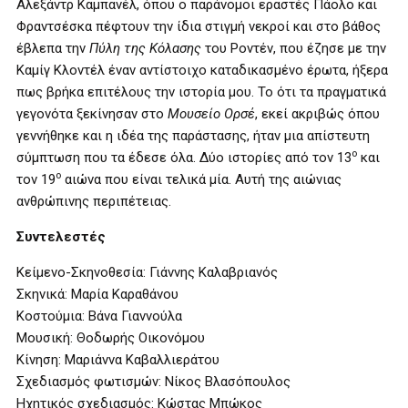
Αλεξάντρ Καμπανέλ, όπου ο παράνομοι εραστές Πάολο και
Φραντσέσκα πέφτουν την ίδια στιγμή νεκροί και στο βάθος
έβλεπα την
Πύλη της Κόλασης
του Ροντέν, που έζησε με την
Καμίγ Κλοντέλ έναν αντίστοιχο καταδικασμένο έρωτα, ήξερα
πως βρήκα επιτέλους την ιστορία μου. Το ότι τα πραγματικά
γεγονότα ξεκίνησαν στο
Μουσείο Ορσέ
, εκεί ακριβώς όπου
γεννήθηκε και η ιδέα της παράστασης, ήταν μια απίστευτη
ο
σύμπτωση που τα έδεσε όλα. Δύο ιστορίες από τον 13
και
ο
τον 19
αιώνα που είναι τελικά μία. Αυτή της αιώνιας
ανθρώπινης περιπέτειας.
Συντελεστές
Κείμενο-Σκηνοθεσία: Γιάννης Καλαβριανός
Σκηνικά: Μαρία Καραθάνου
Κοστούμια: Βάνα Γιαννούλα
Μουσική: Θοδωρής Οικονόμου
Κίνηση: Μαριάννα Καβαλλιεράτου
Σχεδιασμός φωτισμών: Νίκος Βλασόπουλος
Ηχητικός σχεδιασμός: Κώστας Μπώκος