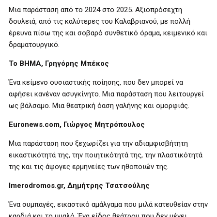
Μια παράσταση από το 2024 στο 2025. Αξιοπρόσεχτη
δουλειά, από τις καλύτερες του Καλαβριανού, με πολλή
έρευνα πίσω της και σοβαρό συνθετικό όραμα, κειμενικό και
δραματουργικό.
Το ΒΗΜΑ, Γρηγόρης Μπέκος
Ένα κείμενο ουσιαστικής ποίησης, που δεν μπορεί να
αφήσει κανέναν ασυγκίνητο. Μια παράσταση που λειτουργεί
ως βάλσαμο. Μια θεατρική όαση γαλήνης και ομορφιάς.
Euronews
.
com
, Γιώργος Μητρόπουλος
Μια παράσταση που ξεχωρίζει για την αδιαμφισβήτητη
εικαστικότητά της, την ποιητικότητά της, την πλαστικότητά
της και τις άψογες ερμηνείες των ηθοποιών της.
Imerodromos
.
gr
, Δημήτρης Τσατσούλης
Ένα συμπαγές, εικαστικό αμάλγαμα που μιλά κατευθείαν στην
καρδιά και το μυαλό. Ένα είδος θεάτρου που δεν μένει