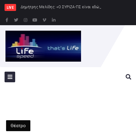
Δημήτρης Μελίδης: «Ο ΣΥΡΙΖΑ-ΠΣ είναι εδώ – πλήρης πολιτική αντεπίθεση
LIVE
Θέατρο