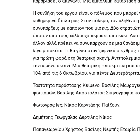
παραβιάσει ο απέναντι; Μία εμπόλεμη κατάσταση α
Η συνθήκη του έργου είναι ο πόλεμος που μπορεί 
καθημερινά δίπλα μας. Στον πόλεμο, τον αληθινό 
συνυπάρξεις με κάποιον που μισείς. Δύο στρατιώ
όποιον από τους «άλλους» περάσει από εκεί. Δύο 
άλλον αλλά πρέπει να συνυπάρχουν σε μια θανάσιμη
λίγα μπισκότα. Τι θα γίνει όταν ξαφνικά ο εχθρός
για πρώτη φορά στη θεατρική σκηνή. Αντιπολεμικό
τεντωμένο σκοινί. Μια θεατρική -υποκριτική και 
104, από τις 6 Οκτωβρίου, για πέντε Δευτερότριτα.
Ταυτότητα παράστασης Κείμενο: Βασίλης Μαυρογε
φωτισμών: Βασίλης Αποστολάτος Σκηνογραφία κοσ
Φωτογραφίες: Νίκος Καρντάσης Παίζουν:
Δημήτρης Γεωργαλάς Δερτιλης Νίκος
Παπαγεωργίου Χρήστος Βασίλης Νεμπής Εταιρία Π