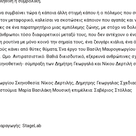
ληθινή ή συμβολική;
να συμβαίνει τώρα ή κάποια άλλη στιγμή κάπου ή ο πόλεμος που σ
ή τον μεταφορικό, καλείσαι να σκοτώσεις κάποιον που αγαπάς και 
τες σε ένα παρατηρητήριο μιας εμπόλεμης ζώνης, με στόχο να δο
άνθρωποι τόσο διαφορετικοί μεταξύ τους, που δεν αντέχουν ο έν
 ρουτίνα με μόνο κοινό την σημαία τους, ένα ζευγάρι κιάλια, ένα 
 τούς κάνει από θύτες θύματα; Ένα έργο του Βασίλη Μαυρογεωργίου
. Ωμο. Αντιρατσιστικό. Βαθιά διεισδυτικό, εξερευνά ανθρώπινες σ
σκηνοθετική- σύμπραξη των Δημήτρη Γεωργαλά και Νίκου Δερτιλή 
ωργίου Σκηνοθεσία: Νίκος Δερτιλής, Δημητρης Γεωργαλας Σχεδια
τούμια: Μαρία Βασιλάκη Μουσική επιμέλεια: Σαβέριος Στόλλας
αραγωγής: StageLab