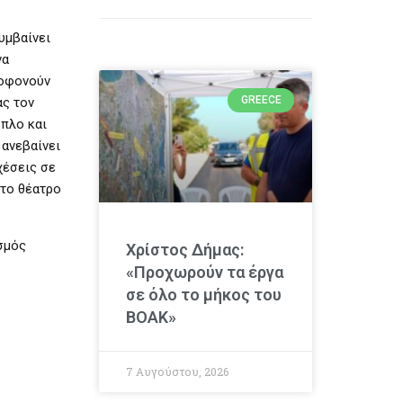
υμβαίνει
να
λοφονούν
GREECE
ας τον
όπλο και
 ανεβαίνει
χέσεις σε
στο θέατρο
σμός
Χρίστος Δήμας:
«Προχωρούν τα έργα
σε όλο το μήκος του
ΒΟΑΚ»
7 Αυγούστου, 2026