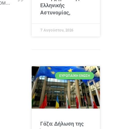
Θέατρο ΔΡΟΜΟΣ | Νέα σεζόν 2025–2026 / «MEIN KOMPLEX» Όταν ο Hitler συνάντησε τον Freud…
Ελληνικής
Αστυνομίας,
7 Αυγούστου, 2026
ΕΥΡΩΠΑΪΚΉ ΈΝΩΣΗ
Γάζα: Δήλωση της