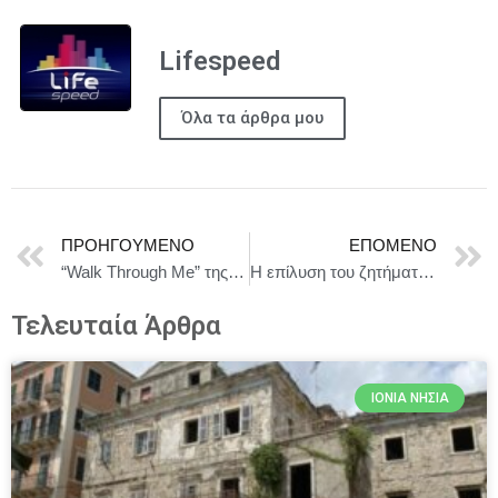
Lifespeed
Όλα τα άρθρα μου
ΠΡΟΗΓΟΎΜΕΝΟ
ΕΠΌΜΕΝΟ
“Walk Through Me” της Κατερίνας Μερτζάνη στη γκαλερί ALMA στην Σκουφά 24 από τις 12 Ιουνίου
Η επίλυση του ζητήματος της Δυτικής Σαχάρας θα φέρει σταθερότητα στη Βόρεια Αφρική.
Τελευταία Άρθρα
ΙΌΝΙΑ ΝΗΣΙΆ