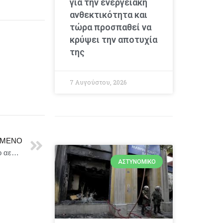
για την ενεργειακή
ανθεκτικότητα και
τώρα προσπαθεί να
κρύψει την αποτυχία
της
7 Αυγούστου, 2026
ΜΕΝΟ
Η Κομισιόν επιβεβαιώνει τις ρωσικές παρεμβολές στο αεροπλάνο της φον ντερ Λάιεν
ΑΣΤΥΝΟΜΙΚΌ