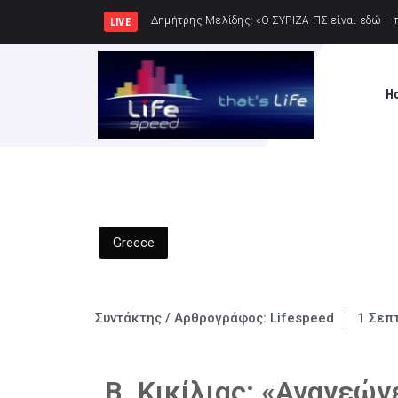
Σύλληψη δώδεκα ατόμω
LIVE
H
Greece
Συντάκτης / Αρθρογράφος:
Lifespeed
1 Σεπ
Β. Κικίλιας: «Ανανεών