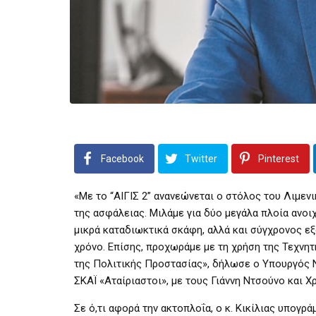
Facebook
Twitter
Pinterest
«Με το “ΑΙΓΙΣ 2” ανανεώνεται ο στόλος του Λιμε
της ασφάλειας. Μιλάμε για δύο μεγάλα πλοία ανοι
μικρά καταδιωκτικά σκάφη, αλλά και σύγχρονος ε
χρόνο. Επίσης, προχωράμε με τη χρήση της Τεχνη
της Πολιτικής Προστασίας», δήλωσε ο Υπουργός Να
ΣΚΑΪ «Αταίριαστοι», με τους Γιάννη Ντσούνο και Χ
Σε ό,τι αφορά την ακτοπλοΐα, ο κ. Κικίλιας υπογρ