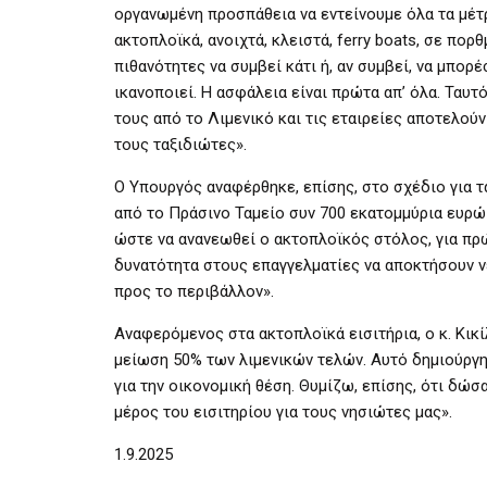
οργανωμένη προσπάθεια να εντείνουμε όλα τα μέτρ
ακτοπλοϊκά, ανοιχτά, κλειστά, ferry boats, σε πορ
πιθανότητες να συμβεί κάτι ή, αν συμβεί, να μπορ
ικανοποιεί. Η ασφάλεια είναι πρώτα απ’ όλα. Ταυ
τους από το Λιμενικό και τις εταιρείες αποτελούν
τους ταξιδιώτες».
Ο Υπουργός αναφέρθηκε, επίσης, στο σχέδιο για τ
από το Πράσινο Ταμείο συν 700 εκατομμύρια ευρ
ώστε να ανανεωθεί ο ακτοπλοϊκός στόλος, για πρ
δυνατότητα στους επαγγελματίες να αποκτήσουν νέα
προς το περιβάλλον».
Αναφερόμενος στα ακτοπλοϊκά εισιτήρια, ο κ. Κικ
μείωση 50% των λιμενικών τελών. Αυτό δημιούργη
για την οικονομική θέση. Θυμίζω, επίσης, ότι δώ
μέρος του εισιτηρίου για τους νησιώτες μας».
1.9.2025