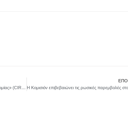
ΕΠΌ
Νίκος Παπαθανάσης : Πάρκο Κυκλικής Οικονομίας» (CIRCLE) με προϋπολογισμό 1.987.896,42 ευρώ