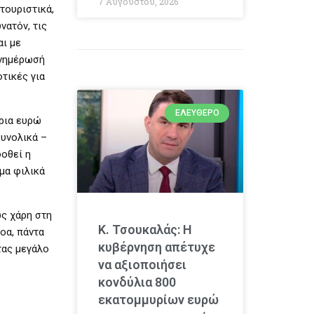
7 Αυγούστου, 2026
τουριστικά,
νατόν, τις
αι με
ενημέρωσή
τικές για
ΕΛΕΎΘΕΡΟ
ύρια ευρώ
υνολικά –
δοθεί η
μα φιλικά
ως χάρη στη
Κ. Τσουκαλάς: Η
οα, πάντα
κυβέρνηση απέτυχε
τας μεγάλο
να αξιοποιήσει
κονδύλια 800
εκατομμυρίων ευρώ