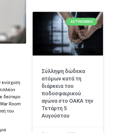
ΑΣΤΥΝΟΜΙΚΌ
Σύλληψη δώδεκα
ατόμων κατά τη
ν ενίσχυση
διάρκεια του
Επιπλέον
ποδοσφαιρικού
σε δεύτερο
αγώνα στο ΟΑΚΑ την
ο War Room
Τετάρτη 5
μπή του
Αυγούστου
μια