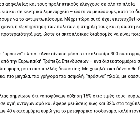
α ασφαλείας και τους προληπτικούς ελέγχους σε όλα τα πλοία – 
θμεία και σε κεντρικά λιμεναρχεία – ώστε να μειώσουμε, κατά το δυ
έσουμε να το αντιμετωπίσουμε. Μέχρι τώρα αυτό έχει επιτευχθεί κ
τόχρονα, η εξυπηρέτηση των πολιτών, η στήριξή τους και η σωστή 
 προτεραιότητά μας, ώστε οι ακτοπλοϊκές διαδρομές να είναι ποιο
α “πράσινα” πλοία: «Ανακοίνωσα μέσα στο καλοκαίρι 300 εκατομμ
ώ από την Ευρωπαϊκή Τράπεζα Επενδύσεων – ένα δισεκατομμύριο σ
ώτη φορά, μετά από πολλές δεκαετίες. Με χαμηλότοκα δάνεια θα 
, πιο μεγάλα, πιο γρήγορα πιο ασφαλή, “πράσινα” πλοία, με καύσι
ίλιας σημείωσε ότι «αποφύγαμε αύξηση 15% στις τιμές τους, κυρί
σε υγιή ανταγωνισμό και έφερε μειώσεις έως και 32% στα ταχύπλ
σαμε 40 εκατομμύρια ευρώ για το μεταφορικό ισοδύναμο, καλύπτον