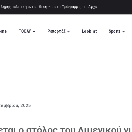
ome
TODAY
Ρεπορτάζ
Look_at
Sports
τεμβρίου, 2025
εται ο στόλος του Λιμενικού γι