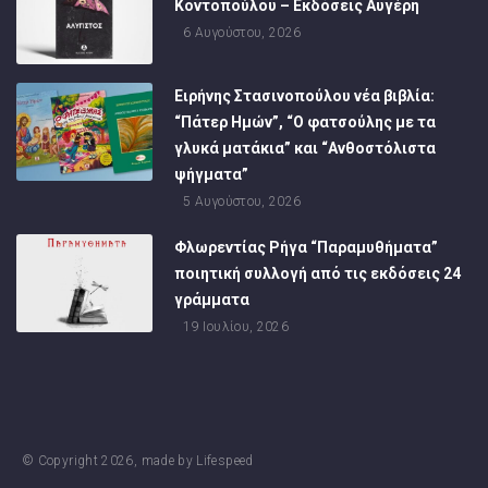
Κοντοπούλου – Εκδόσεις Αυγέρη
6 Αυγούστου, 2026
Ειρήνης Στασινοπούλου νέα βιβλία:
“Πάτερ Ημών”, “Ο φατσούλης με τα
γλυκά ματάκια” και “Ανθοστόλιστα
ψήγματα”
5 Αυγούστου, 2026
Φλωρεντίας Ρήγα “Παραμυθήματα”
ποιητική συλλογή από τις εκδόσεις 24
γράμματα
19 Ιουλίου, 2026
© Copyright
2026
, made by
Lifespeed