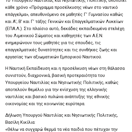
Το Υπουργείο Ναυτιλίας και Νησιωτικής Πολιτικής υλοποιεί
κάθε χρόνο «Πρόγραμμα προσέλκυσης νέων στο ναυτικό
επάγγελμα», απευθυνόμενο σε μαθητές Γ’ Γυμνασίου καθώς
και Α’, Β’ και Γ’ τάξης Γενικών και Επαγγελματικών Λυκείων
(ΕΠΑ.Λ.). Στο πλαίσιο αυτό, δεκάδες εκπαιδευμένα στελέχη
του Λιμενικού Σώματος και καθηγητές των Α.Ε.Ν.
ενημερώνουν τους μαθητές για τις σπουδές, τις
επαγγελματικές δυνατότητες και τις συνθήκες ζωής και
εργασίας των αξιωματικών Εμπορικού Ναυτικού.
Η Ναυτική Εκπαίδευση και η προσέλκυση νέων στη θάλασσα
συνιστούν, διαχρονικά, βασική προτεραιότητα του
Υπουργείου Ναυτιλίας και Νησιωτικής Πολιτικής, καθώς
αποτελούν θεμέλιο για την ενίσχυση της ελληνικής
ναυτιλίας και βασικό πυλώνα ανάπτυξης της εθνικής
οικονομίας και της κοινωνίας ευρύτερα.
Δήλωση Υπουργού Ναυτιλίας και Νησιωτικής Πολιτικής,
Βασίλη Κικίλια:
«Θέλω να συγχαρώ θερμά τα νέα παιδιά που πέτυχαν την