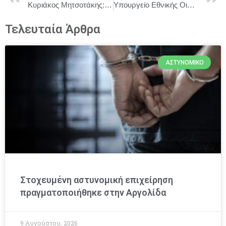
Κυριάκος Μητσοτάκης: Το φθινόπωρο θα παρουσιαστούν τα Τοπικά Σχέδια Ανάπτυξης της Δυτικής Ελλάδας που περιλαμβάνουν 420 παρεμβάσεις.
Υπουργείο Εθνικής Οικονομίας και Οικονομικών : Από τη Δευτέρα 11 Αυγούστου δωρεάν αναλήψεις από τα ΑΤΜ των ελληνικών τραπεζών
Τελευταία Άρθρα
ΑΣΤΥΝΟΜΙΚΌ
Στοχευμένη αστυνομική επιχείρηση
πραγματοποιήθηκε στην Αργολίδα
9 Αυγούστου, 2026