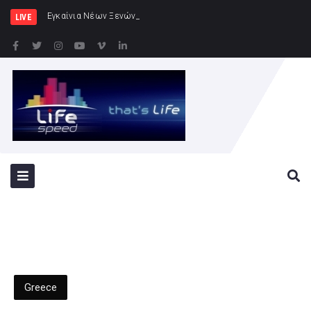
Εγκαίνια Νέων Ξενώνων στη ν. Ρω
LIVE
Greece