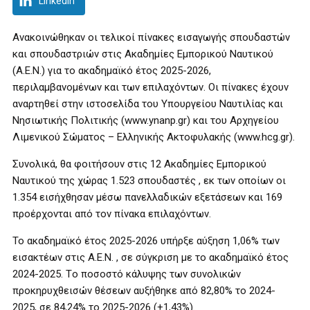
LinkedIn
Ανακοινώθηκαν οι τελικοί πίνακες εισαγωγής σπουδαστών
και σπουδαστριών στις Ακαδημίες Εμπορικού Ναυτικού
(Α.Ε.Ν.) για το ακαδημαϊκό έτος 2025-2026,
περιλαμβανομένων και των επιλαχόντων. Οι πίνακες έχουν
αναρτηθεί στην ιστοσελίδα του Υπουργείου Ναυτιλίας και
Νησιωτικής Πολιτικής (www.ynanp.gr) και του Αρχηγείου
Λιμενικού Σώματος – Ελληνικής Ακτοφυλακής (www.hcg.gr).
Συνολικά, θα φοιτήσουν στις 12 Ακαδημίες Εμπορικού
Ναυτικού της χώρας 1.523 σπουδαστές , εκ των οποίων οι
1.354 εισήχθησαν μέσω πανελλαδικών εξετάσεων και 169
προέρχονται από τον πίνακα επιλαχόντων.
Το ακαδημαϊκό έτος 2025-2026 υπήρξε αύξηση 1,06% των
εισακτέων στις Α.Ε.Ν. , σε σύγκριση με το ακαδημαϊκό έτος
2024-2025. Tο ποσοστό κάλυψης των συνολικών
προκηρυχθεισών θέσεων αυξήθηκε από 82,80% το 2024-
2025, σε 84,24% το 2025-2026 (+1,43%).