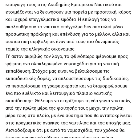
εισαγωγή τους στις Ακαδημίες Εμπορικού Ναυτικού και
ετοιμάζονται να ξεκινήσουν μια πορεία με προοπτική, κύρος
και ισχυρά επαγγελματικά εφόδια. Η επιλογή τους να
ακολουθήσουν το ναυτικό επάγγελμα δεν αποτελεί μόνο
προσωπική πρόκληση και επένδυση για το μέλλον, αλλά και
ουσιαστική συμβολή σε έναν από τους πιο δυναμικούς
τομείς της ελληνικής οικονομίας.
Γι’ αυτόν ακριβώς τον λόγο, το φθινόπωρο φέρνουμε προς
ψήφιση ένα ολοκληρωμένο νομοσχέδιο για τη ναυτική
εκπαίδευση. Στόχος μας είναι να βελτιώσουμε τις
εκπαιδευτικές δομές, να απλουστεύσουμε τις διαδικασίες,
να περιορίσουμε τη γραφειοκρατία και να διαμορφώσουμε
ένα πιο ευέλικτο και λειτουργικό πλαίσιο ναυτικής
εκπαίδευσης. Θέλουμε να στηρίξουμε τη νέα γενιά ναυτικών,
από την πρώτη μέρα της φοίτησής τους μέχρι την πρώτη
μέρα τους στο πλοίο, με ένα σύστημα που θα ανταποκρίνεται
στις πραγματικές ανάγκες της ναυτιλίας και της εποχής μας.
Αισιοδοξούμε ότι με αυτό το νομοσχέδιο, του χρόνου θα
έχουμε σημαντική αύξηση των εισακτέων και ακόμα