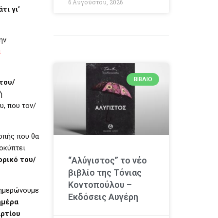
6 Αυγούστου, 2026
τι γι’
ην
α
ΒΙΒΛΊΟ
του/
ή
υ, που τον/
ροπής που θα
ροκύπτει
“Αλύγιστος” το νέο
ορικό του/
βιβλίο της Τόνιας
Κοντοπούλου –
ενημερώνουμε
Εκδόσεις Αυγέρη
ημέρα
αρτίου