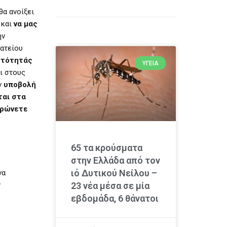
θα ανοίξει
 και
να μας
ην
ματείου
υτότητάς
ΥΓΕΊΑ
αι στους
ν
υποβολή
ται στα
ρώνετε
65 τα κρούσματα
στην Ελλάδα από τον
ιό Δυτικού Νείλου –
να
23 νέα μέσα σε μία
ν
εβδομάδα, 6 θάνατοι