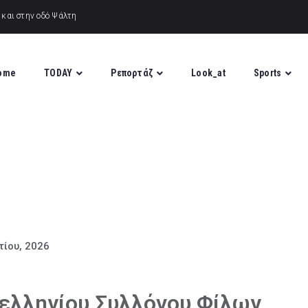
ome
TODAY
Ρεπορτάζ
Look_at
Sports
τίου, 2026
νελληνίου Συλλόγου Φίλων