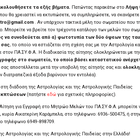
 ακολουθήσετε τα εξής βήματα.
Πατώντας παρακάτω στο
Λήψη
η που θα χρειαστεί να εκτυπώσετε, να συμπληρώσετε, να σκανάρετε
stro@gmail.com
. Αν υπάρχουν τακτικά μέλη του σωματείου που τ
ο. Μπορείτε να βρείτε τον τρέχοντα κατάλογο των μελών του σω
ως να συνοδεύεται από α) φωτοτυπία των δύο όψεων της τα
 σας
, το οποίο να εστιάζεται στη σχέση σας με την Αστρολογία κ
ε στον ΠΑ.ΣΥ.Φ.Α.. Η διαδικασία της αίτησης ολοκληρώνεται με τη
γραφής στο σωματείο, το οποίο βάσει καταστατικού ανέρχε
 σας αποστέλλεται μετά την υποβολή της αίτησής σας και
ολοκλη
ν διατραπεζικά έξοδα βαρύνουν τον εντολέα).
 στη διάδοση της Αστρολογίας και της Αστρολογικής Παιδείας
 εκπτώσεων
(πατήστε
εδώ
για σχετικές πληροφορίες).
Αίτηση για Εγγραφή στο Μητρώο Μελών του ΠΑ.ΣΥ.Φ.Α. μπορείτε 
 κυρία Αικατερίνη Καράμπελα, στο τηλέφωνο: 6936-500475, ή στη
το τηλέφωνο 6949-898709.
της Αστρολογίας και της Αστρολογικής Παιδείας στην Ελλάδα!