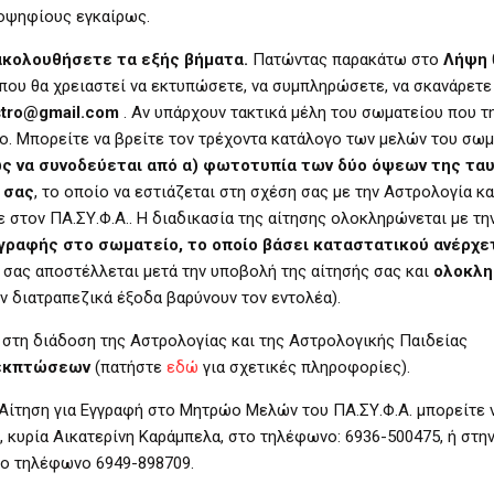
οψηφίους εγκαίρως.
 ακολουθήσετε τα εξής βήματα.
Πατώντας παρακάτω στο
Λήψη
η που θα χρειαστεί να εκτυπώσετε, να συμπληρώσετε, να σκανάρετε
stro@gmail.com
. Αν υπάρχουν τακτικά μέλη του σωματείου που τ
ο. Μπορείτε να βρείτε τον τρέχοντα κατάλογο των μελών του σω
ως να συνοδεύεται από α) φωτοτυπία των δύο όψεων της τα
 σας
, το οποίο να εστιάζεται στη σχέση σας με την Αστρολογία κ
ε στον ΠΑ.ΣΥ.Φ.Α.. Η διαδικασία της αίτησης ολοκληρώνεται με τη
γραφής στο σωματείο, το οποίο βάσει καταστατικού ανέρχε
 σας αποστέλλεται μετά την υποβολή της αίτησής σας και
ολοκλη
ν διατραπεζικά έξοδα βαρύνουν τον εντολέα).
 στη διάδοση της Αστρολογίας και της Αστρολογικής Παιδείας
 εκπτώσεων
(πατήστε
εδώ
για σχετικές πληροφορίες).
Αίτηση για Εγγραφή στο Μητρώο Μελών του ΠΑ.ΣΥ.Φ.Α. μπορείτε 
 κυρία Αικατερίνη Καράμπελα, στο τηλέφωνο: 6936-500475, ή στη
το τηλέφωνο 6949-898709.