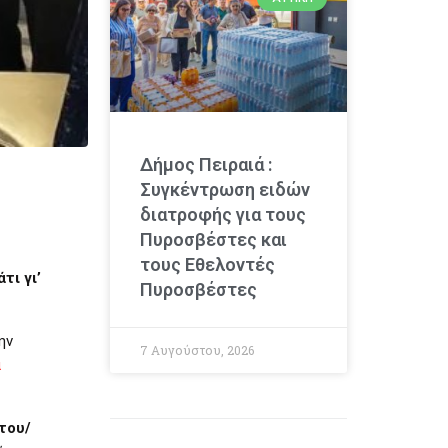
Δήμος Πειραιά :
Συγκέντρωση ειδών
διατροφής για τους
Πυροσβέστες και
τους Εθελοντές
τι γι’
Πυροσβέστες
ην
7 Αυγούστου, 2026
α
του/