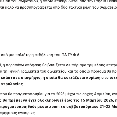
υλίου του σωματείου, η οποία επικυρώνεται από την Ετήσια Γενικ
ναι καλό να προσυπογράφεται από δύο τακτικά μέλη του σωματείο
από μια παλιότερη εκδήλωση του ΠΑ.ΣΥ.Φ.Α
023, η παραπάνω απόφαση θα βασίζεται σε πόρισμα τριμελούς επιτ
ι τη Γενική Γραμματέα του σωματείου και το οποίο πόρισμα θα π
 εκάστοτε υποψήφιο, η οποία θα εστιάζεται κυρίως στο ιστ
Αστρολογίας
.
 που θα πραγματοποιηθεί για το 2026 μέχρι τις αρχές Απριλίου, 
ς θα πρέπει να έχει ολοκληρωθεί έως τις 15 Μαρτίου 2026, 
 θα πραγματοποιηθούν μέσω zoom το σαββατοκύριακο 21-22 Μ
οψηφίους εγκαίρως.