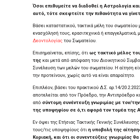
Όσοι επιθυμείτε να διαδοθεί η Αστρολογία και
αυτό, τότε σκεφτείτε την πιθανότητα να γίνε
Βάσει καταστατικού, τακτικά μέλη του σωματείου 
ενασχόλησή τους, ερασιτεχνικά ή επαγγελματικά, 
Δεοντολογίας
του Σωματείου.
Επισημαίνεται, επίσης, ότι
ως τακτικό μέλος το
της
και μετά από απόφαση του Διοικητικού Συμβο
Συνέλευση των μελών του σωματείου. Η αίτηση εί
την προτείνουν, χωρίς αυτό να είναι απαραίτητο.
Επιπλέον, βάσει του πρακτικού Δ.Σ. αρ.14/20.2.2
αποτελείται από τον Πρόεδρο, την Αντιπρόεδρο κα
από
σύντομη συνέντευξη γνωριμίας με τον/την
της υποψηφίου σε ό,τι αφορά τον τομέα της 
Εν όψει της Ετήσιας Τακτικής Γενικής Συνέλευσης
τους/τις υποψηφίους ότι
η υποβολή της αίτηση
Κυριακή, και ότι οι συνεντεύξεις γνωριμίας