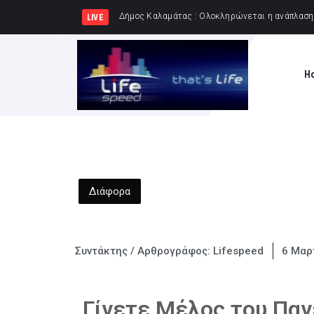
Δήμος Πειραιά : Συγκέ
LIVE
H
Διάφορα
Συντάκτης / Αρθρογράφος:
Lifespeed
6 Μαρ
Γίνετε Μέλος του Πα