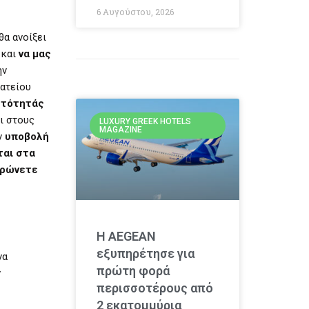
6 Αυγούστου, 2026
θα ανοίξει
 και
να μας
ην
ματείου
υτότητάς
αι στους
LUXURY GREEK HOTELS
MAGAZINE
ν
υποβολή
ται στα
ρώνετε
Η AEGEAN
εξυπηρέτησε για
να
πρώτη φορά
ν
περισσοτέρους από
2 εκατομμύρια