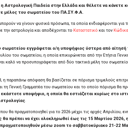
 η Αστρολογική Παιδεία στην Ελλάδα και θέλετε να κάνετε κά
τε μέλος του σωματείου του ΠΑ.ΣΥ.Φ.Α.
μπορούν να γίνουν φυσικά πρόσωπα, τα οποία ενδιαφέρονται για τ
με την αστρολογία και αποδέχονται το
Καταστατικό
και τον
Κώδικ
υ σωματείου εγγράφεται ο/η υποψήφιος ύστερα από αίτησή 
υλίου του σωματείου, η οποία επικυρώνεται από την Ετήσια Γενικ
ναι καλό να προσυπογράφεται από δύο τακτικά μέλη του σωματείο
023, η παραπάνω απόφαση θα βασίζεται σε πόρισμα τριμελούς επιτ
ι τη Γενική Γραμματέα του σωματείου και το οποίο πόρισμα θα π
 εκάστοτε υποψήφιο, η οποία θα εστιάζεται κυρίως στο ιστ
Αστρολογίας
.
 που θα πραγματοποιηθεί για το 2026 μέχρι τις αρχές Απριλίου, 
ς θα πρέπει να έχει ολοκληρωθεί έως τις 15 Μαρτίου 2026, 
 θα πραγματοποιηθούν μέσω zoom το σαββατοκύριακο 21-22 Μ