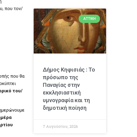
ή
υ, που τον/
ΑΤΤΙΚΉ
Δήμος Κηφισιάς : Το
ροπής που θα
πρόσωπο της
ροκύπτει
Παναγίας στην
ορικό του/
εκκλησιαστική
υμνογραφία και τη
δημοτική ποίηση
ενημερώνουμε
ημέρα
αρτίου
7 Αυγούστου, 2026