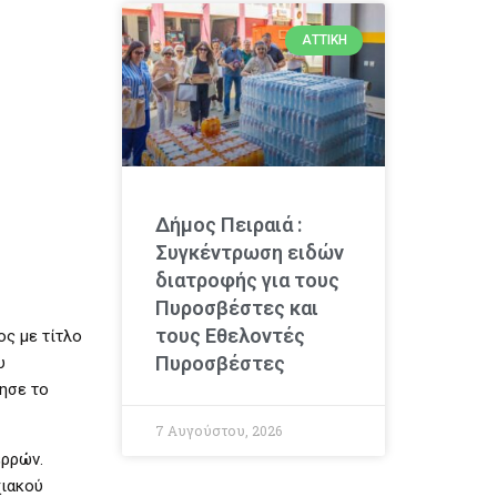
ΑΤΤΙΚΉ
Δήμος Πειραιά :
Συγκέντρωση ειδών
διατροφής για τους
Πυροσβέστες και
τους Εθελοντές
ος με τίτλο
Πυροσβέστες
υ
ησε το
7 Αυγούστου, 2026
ερρών.
χιακού