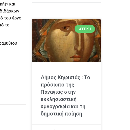
κή)» και
ι διδάσκων
κό του έργο
πό το
ΑΤΤΙΚΉ
ραμυθιού
Δήμος Κηφισιάς : Το
πρόσωπο της
Παναγίας στην
εκκλησιαστική
υμνογραφία και τη
δημοτική ποίηση