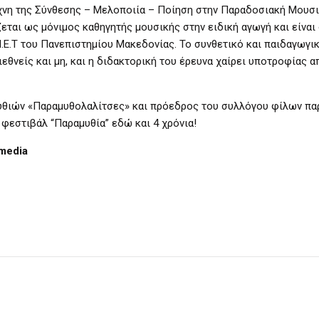
χνη της Σύνθεσης – Μελοποιία – Ποίηση στην Παραδοσιακή Μουσι
ζεται ως μόνιμος καθηγητής μουσικής στην ειδική αγωγή και είνα
Μ.Ε.Τ του Πανεπιστημίου Μακεδονίας. Το συνθετικό και παιδαγωγι
εθνείς και μη, και η διδακτορική του έρευνα χαίρει υποτροφίας α
μυθιών «Παραμυθολαλίτσες» και πρόεδρος του συλλόγου φίλων πα
 φεστιβάλ “Παραμυθία” εδώ και 4 χρόνια!
media