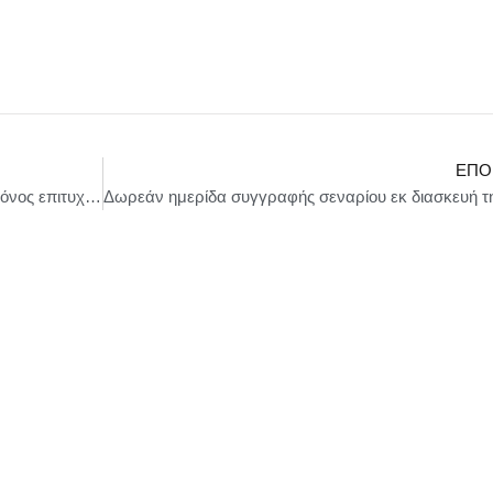
ΕΠΌ
«ENAΣ HPΩAΣ ME ΠANTOYΦΛEΣ» – ​2ος χρόνος επιτυχίας ||| Ο Γιάννης Μπέζος σκηνοθετεί τον Λάκη Λαζόπουλο, στη θρυλική ελληνική κωμωδία