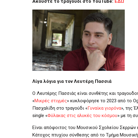
Ακούστε το τραγούδι στο
YouTube
:
ΕΔΩ
Λίγα λόγια για τον Λευτέρη Πασσιά
Ο Λευτέρης Πασσιάς είναι συνθέτης και τραγουδο
«
Μικρές στιγμές
» κυκλοφόρησε το 2023 από το O
Πασχαλίδη στο τραγούδι «
Γυναίκα γιορόνα
», της 
single «
Φύλακας στις αλυκές του κόσμου
» με τη σ
Είναι απόφοιτος του Μουσικού Σχολείου Σερρών 
Κάτοχος πτυχίου σύνθεσης από το Τμήμα Μουσική