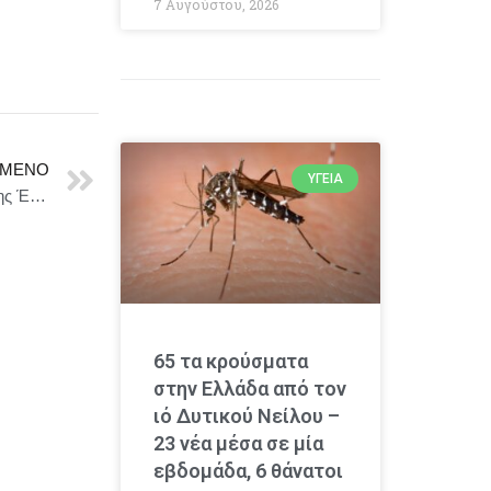
7 Αυγούστου, 2026
ΜΕΝΟ
ΥΓΕΊΑ
Δωρεάν ημερίδα συγγραφής σεναρίου εκ διασκευή της Ένωσης Σεναριογράφων Ελλάδος στη Γλυφάδα
65 τα κρούσματα
στην Ελλάδα από τον
ιό Δυτικού Νείλου –
23 νέα μέσα σε μία
εβδομάδα, 6 θάνατοι