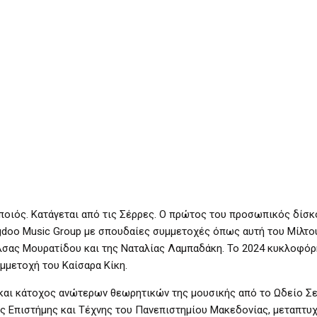
ποιός. Κατάγεται από τις Σέρρες. Ο πρώτος του προσωπικός δίσκ
gdoo Music Group με σπουδαίες συμμετοχές όπως αυτή του Μίλτο
Έλσας Μουρατίδου και της Ναταλίας Λαμπαδάκη. Το 2024 κυκλοφόρ
υμμετοχή του Καίσαρα Κίκη.
και κάτοχος ανώτερων θεωρητικών της μουσικής από το Ωδείο Σ
ς Επιστήμης και Τέχνης του Πανεπιστημίου Μακεδονίας, μεταπτυ