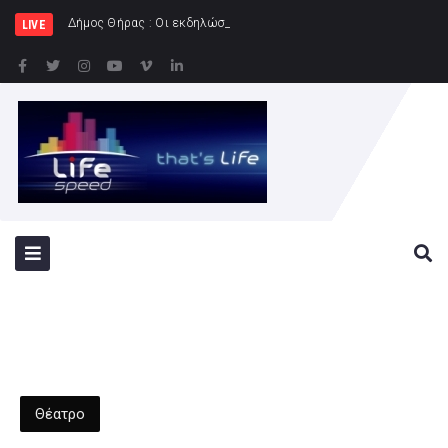
Δήμος Θήρας : Οι εκδηλώσεις του «Φεστιβάλ Στρογγύλ
LIVE
Θέατρο