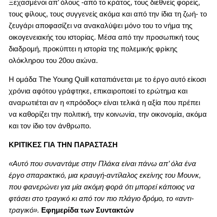
Ξεχασμένοι απ’ όλους -από το κράτος, τους διεθνείς φορείς,
τους φίλους, τους συγγενείς ακόμα και από την ίδια τη ζωή- το
ζευγάρι αποφασίζει να ανακαλύψει μόνο του το νήμα της
οικογενειακής του ιστορίας. Μέσα από την προσωπική τους
διαδρομή, προκύπτει η ιστορία της πολεμικής φρίκης
ολόκληρου του 20ου αιώνα.
Η ομάδα The Young Quill καταπιάνεται με το έργο αυτό είκοσι
χρόνια αφότου γράφτηκε, επικαιροποιεί το ερώτημα και
αναρωτιέται αν η «πρόοδος» είναι τελικά η αξία που πρέπει
να καθορίζει την πολιτική, την κοινωνία, την οικονομία, ακόμα
και τον ίδιο τον άνθρωπο.
ΚΡΙΤΙΚΕΣ ΓΙΑ ΤΗΝ ΠΑΡΑΣΤΑΣΗ
«Αυτό που συναντάμε στην Πλάκα είναι πάνω απ’ όλα ένα
έργο σπαρακτικό, μια κραυγή-αντίλαλος εκείνης του Μουνκ,
που φανερώνει για μία ακόμη φορά ότι μπορεί κάποιος να
φτάσει στο τραγικό κι από τον πιο πλάγιο δρόμο, το «αντι-
τραγικό».
Εφημερίδα των Συντακτών