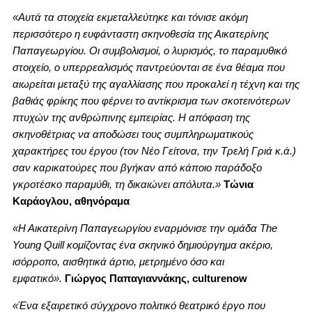
«Αυτά τα στοιχεία εκμεταλλεύτηκε και τόνισε ακόμη
περισσότερο η ευφάνταστη σκηνοθεσία της Αικατερίνης
Παπαγεωργίου. Οι συμβολισμοί, ο λυρισμός, το παραμυθικό
στοιχείο, ο υπερρεαλισμός παντρεύονται σε ένα θέαμα που
αιωρείται μεταξύ της αγαλλίασης που προκαλεί η τέχνη και της
βαθιάς φρίκης που φέρνει το αντίκρισμα των σκοτεινότερων
πτυχών της ανθρώπινης εμπειρίας. Η απόφαση της
σκηνοθέτριας να αποδώσει τους συμπληρωματικούς
χαρακτήρες του έργου (τον Νέο Γείτονα, την Τρελή Γριά κ.ά.)
σαν καρικατούρες που βγήκαν από κάποιο παράδοξο
γκροτέσκο παραμύθι, τη δικαιώνει απόλυτα.»
Τώνια
Καράογλου, αθηνόραμα
«Η Αικατερίνη Παπαγεωργίου εναρμόνισε την ομάδα The
Young Quill κομίζοντας ένα σκηνικό δημιούργημα ακέριο,
ισόρροπο, αισθητικά άρτιο, μετρημένο όσο και
εμφατικό».
Γιώργος Παπαγιαννάκης, culturenow
«Ένα εξαιρετικό σύγχρονο πολιτικό θεατρικό έργο που