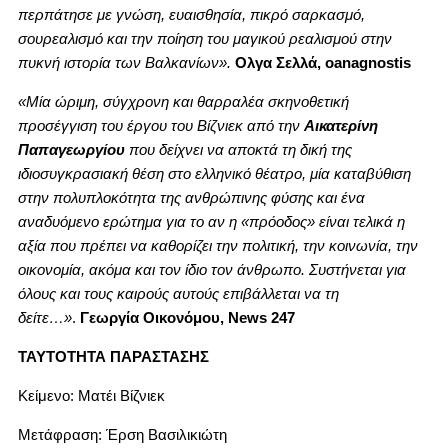
περπάτησε με γνώση, ευαισθησία, πικρό σαρκασμό,
σουρεαλισμό και την ποίηση του μαγικού ρεαλισμού στην
πυκνή ιστορία των Βαλκανίων».
Ολγα Σελλά, oanagnostis
«Μία ώριμη, σύγχρονη και θαρραλέα σκηνοθετική
προσέγγιση του έργου του Βίζνιεκ από την
Αικατερίνη
Παπαγεωργίου
που δείχνει να αποκτά τη δική της
ιδιοσυγκρασιακή θέση στο ελληνικό θέατρο, μία καταβύθιση
στην πολυπλοκότητα της ανθρώπινης φύσης και ένα
αναδυόμενο ερώτημα για το αν η «πρόοδος» είναι τελικά η
αξία που πρέπει να καθορίζει την πολιτική, την κοινωνία, την
οικονομία, ακόμα και τον ίδιο τον άνθρωπο. Συστήνεται για
όλους και τους καιρούς αυτούς επιβάλλεται να τη
δείτε…»
.
Γεωργία Οικονόμου, News 247
ΤΑΥΤΟΤΗΤΑ ΠΑΡΑΣΤΑΣΗΣ
Κείμενο: Ματέι Βίζνιεκ
Μετάφραση: Έρση Βασιλικιώτη