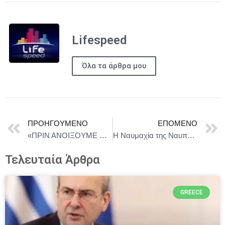
Lifespeed
Όλα τα άρθρα μου
ΠΡΟΗΓΟΎΜΕΝΟ
ΕΠΌΜΕΝΟ
«ΠΡΙΝ ΑΝΟΙΞΟΥΜΕ ΦΤΕΡΑ» στο Ίδρυμα Μιχάλης Κακογιάννης από 9/10 || Σκηνοθεσία: Άννα Μαρία Παπαχαραλάμπους – Με τον Δημήτρη Καταλειφό
Η Ναυμαχία της Ναυπάκτου
Τελευταία Άρθρα
GREECE