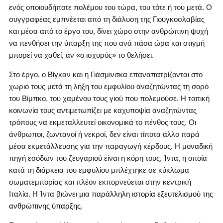
ενός οποιουδήποτε πολέμου του τώρα, του τότε ή του μετά. Ο
συγγραφέας εμπνέεται από τη διάλυση της Γιουγκοσλαβίας
και μέσα από το έργο του, δίνει χώρο στην ανθρώπινη ψυχή
να πενθήσει την ύπαρξη της που ανά πάσα ώρα και στιγμή
μπορεί να χαθεί, αν «ο ισχυρός» το θελήσει.
Στο έργο, ο Βίγκαν και η Γιάσμινσκα επαναπατρίζονται στο
χωριό τους μετά τη λήξη του εμφυλίου αναζητώντας τη σορό
του Βίμπκο, του χαμένου τους γιού που πολεμούσε. Η τοπική
κοινωνία τους αντιμετωπίζει με καχυποψία αναζητώντας
τρόπους να εκμεταλλευτεί οικονομικά το πένθος τους. Οι
άνθρωποι, ζωντανοί ή νεκροί, δεν είναι τίποτα άλλο παρά
μέσα εκμετάλλευσης για την παραγωγή κέρδους. Η μοναδική
πηγή εσόδων του ζευγαριού είναι η κόρη τους, Ίντα, η οποία
κατά τη διάρκεια του εμφυλίου μπλέχτηκε σε κύκλωμα
σωματεμπορίας και πλέον εκπορνεύεται στην κεντρική
Ιταλία. Η Ίντα βιώνει μια π
αράλληλη ιστορία εξευτελισμού της
ανθρώπινης ύπαρξης.