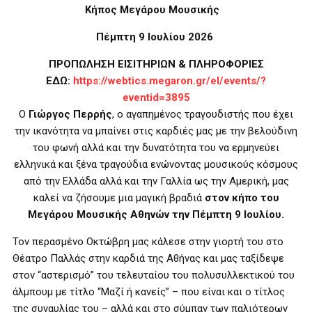
Κήπος Μεγάρου Μουσικής
Πέμπτη 9 Ιουλίου 2026
ΠΡΟΠΩΛΗΣΗ ΕΙΣΙΤΗΡΙΩΝ & ΠΛΗΡΟΦΟΡΙΕΣ
ΕΔΩ:
https
://
webtics
.
megaron
.
gr
/
el
/
events
/?
eventid
=3895
O
Γιώργος Περρής
, ο αγαπημένος τραγουδιστής που έχει
την ικανότητα να μπαίνει στις καρδιές μας με την βελούδινη
του φωνή αλλά και την δυνατότητα του να ερμηνεύει
ελληνικά και ξένα τραγούδια ενώνοντας μουσικούς κόσμους
από την Ελλάδα αλλά και την Γαλλία ως την Αμερική, μας
καλεί να ζήσουμε μια μαγική βραδιά
στον κήπο του
Μεγάρου Μουσικής Αθηνών την Πέμπτη 9 Ιουλίου.
Τον περασμένο Οκτώβρη μας κάλεσε στην γιορτή του στο
Θέατρο Παλλάς στην καρδιά της Αθήνας και μας ταξίδεψε
στον “αστερισμό” του τελευταίου του πολυσυλλεκτικού του
άλμπουμ με τίτλο “Μαζί ή κανείς” – που είναι και ο τίτλος
της συναυλίας του – αλλά και στο σύμπαν των παλιότερων