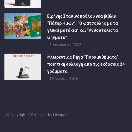
Ειρήνης Στασινοπούλου νέα βιβλία:
“Πάτερ Ημών”, “Ο φατσούλης με τα
γλυκά ματάκια” και “Ανθοστόλιστα
ψήγματα”
5 Αυγούστου, 2026
Φλωρεντίας Ρήγα “Παραμυθήματα”
ποιητική συλλογή από τις εκδόσεις 24
γράμματα
19 Ιουλίου, 2026
© Copyright
2026
, made by
Lifespeed