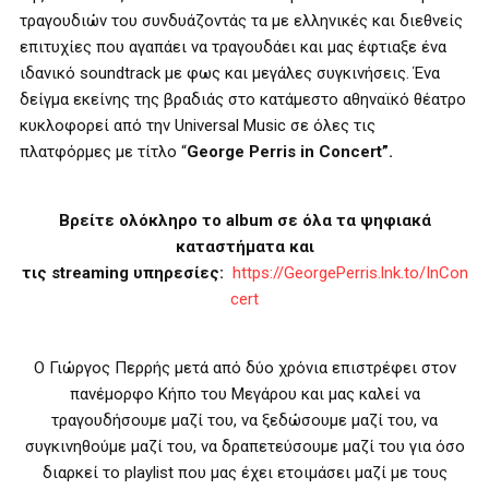
τραγουδιών του συνδυάζοντάς τα με ελληνικές και διεθνείς
επιτυχίες που αγαπάει να τραγουδάει και μας έφτιαξε ένα
ιδανικό soundtrack
με φως και μεγάλες συγκινήσεις. Ένα
δείγμα εκείνης της βραδιάς στο κατάμεστο αθηναϊκό θέατρο
κυκλοφορεί από την
Universal Music
σε όλες τις
πλατφόρμες με τίτλο “
George Perris in Concert
”.
Βρείτε ολόκληρο το
album
σε όλα τα ψηφιακά
καταστήματα και
τις
streaming
υπηρεσίες:
https
://
GeorgePerris
.
lnk
.
to
/
InCon
cert
Ο Γιώργος Περρής μετά από δύο χρόνια επιστρέφει στον
πανέμορφο Κήπο του Μεγάρου και μας καλεί να
τραγουδήσουμε μαζί του, να ξεδώσουμε μαζί του, να
συγκινηθούμε μαζί του, να δραπετεύσουμε μαζί του για όσο
διαρκεί το
playlist
που μας έχει ετοιμάσει μαζί με τους