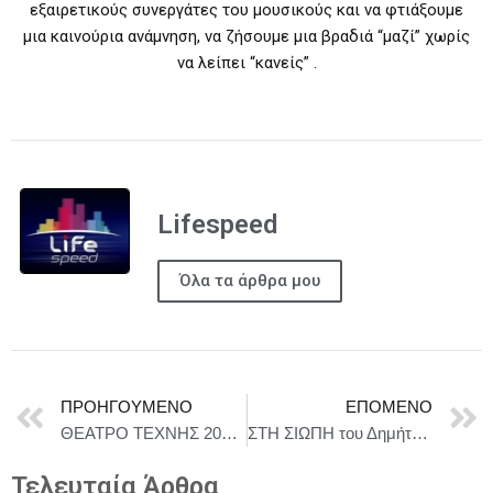
εξαιρετικούς συνεργάτες του μουσικούς και να φτιάξουμε
μια καινούρια ανάμνηση, να ζήσουμε μια βραδιά “μαζί” χωρίς
να λείπει “κανείς” .
Lifespeed
Όλα τα άρθρα μου
ΠΡΟΗΓΟΎΜΕΝΟ
ΕΠΌΜΕΝΟ
ΘΕΑΤΡΟ ΤΕΧΝΗΣ 2026-2027 || Χένρικ Ίψεν «ΡΟΣΜΕΡΣΧΟΛΜ» || Σκηνοθεσία: Γιάννης Χουβαρδάς
ΣΤΗ ΣΙΩΠΗ του Δημήτρη Λέντζου Με τον Πέτρο Αποστολόπουλο 4ος χρόνος – Από Οκτώβριο στο θέατρο ΑΛΚΜΗΝΗ
Τελευταία Άρθρα