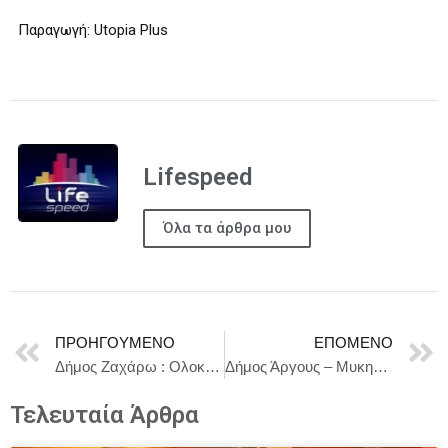
Παραγωγή: Utopia Plus
Lifespeed
Όλα τα άρθρα μου
ΠΡΟΗΓΟΎΜΕΝΟ
ΕΠΌΜΕΝΟ
Δήμος Ζαχάρω : Ολοκληρώθηκε ο εκσυγχρονισμός των ΚΕΠ Ζαχάρως και Νέας Φιγαλείας
Δήμος Άργους – Μυκηνών : Καθημερινά, τα συνεργεία του Δήμου μας, επιχειρούν σε όλες τις δημοτικές κοινότητες, με στόχο την πρόληψη και την αποτροπή εκδήλωσης πυρκαγιών
Τελευταία Άρθρα