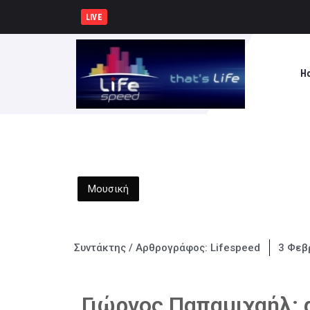
Δήμος Πειραιά : Συγκέντ
LIVE
H
Μουσική
Συντάκτης / Αρθρογράφος:
Lifespeed
3 Φεβ
Γιώργος Παπαμιχαήλ: