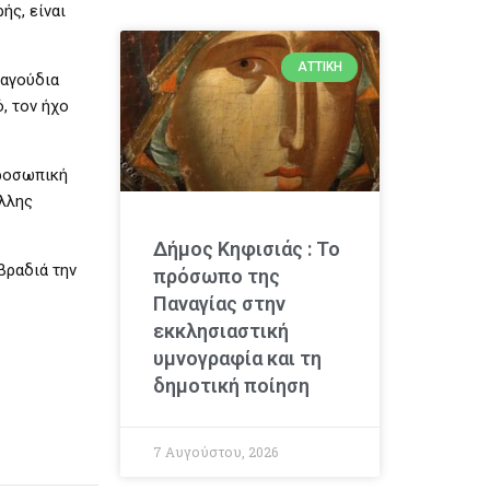
ής, είναι
ΑΤΤΙΚΉ
ραγούδια
, τον ήχο
προσωπική
Έλλης
Δήμος Κηφισιάς : Το
βραδιά την
πρόσωπο της
Παναγίας στην
εκκλησιαστική
υμνογραφία και τη
δημοτική ποίηση
7 Αυγούστου, 2026