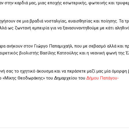
αν στην καρδιά μας, μιας εποχής εσωτερικής, φωτεινής και τρυφερ
δηγήσουν σε μια βραδιά νοσταλγίας, ευαισθησίας και ποίησης. Τα τ
λά ως ζωντανή εμπειρία για να ξανασυναντηθούμε με κάτι αληθινό
θάρα ανήκουν στον Γιώργο Παπαμιχαήλ, που με σεβασμό αλλά και 
αιρετικός βιολιστής Βασίλης Κατσούλης και η νεανική φωνή της 
νή σας το ηχητικό άκουσμα και να περάσετε μαζί μας μία όμορφη 
ρο «Μίκης Θεοδωράκης» του Δημαρχείου του
Δήμου Παπάγου-