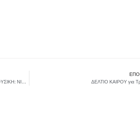
ΕΠΌ
“ΟΥΤΕ ΚΑΝ” ΑΠΟ ΤΗΝ ΣΑΛΙΝΑ ΓΑΒΑΛΑ (ΜΟΥΣΙΚΗ: ΝΙΚΟΣ ΜΕΡΤΖΑΝΟΣ – ΣΤΙΧΟΙ: ΔΗΜΗΤΡΗΣ ΑΝΑΓΝΩΣΤΟΠΟΥΛΟΣ)
ΔΕΛΤΙΟ ΚΑΙΡΟΥ για Τρί