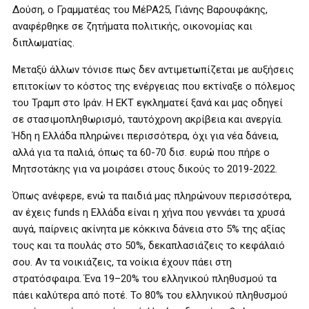
Δούση, ο Γραμματέας του ΜέΡΑ25, Γιάνης Βαρουφάκης,
αναφέρθηκε σε ζητήματα πολιτικής, οικονομίας και
διπλωματίας.
Μεταξύ άλλων τόνισε πως δεν αντιμετωπίζεται με αυξήσεις
επιτοκίων το κόστος της ενέργειας που εκτίναξε ο πόλεμος
του Τραμπ στο Ιράν. Η ΕΚΤ εγκληματεί ξανά και μας οδηγεί
σε στασιμοπληθωρισμό, ταυτόχρονη ακρίβεια και ανεργία.
Ήδη η Ελλάδα πληρώνει περισσότερα, όχι για νέα δάνεια,
αλλά για τα παλιά, όπως τα 60-70 δισ. ευρώ που πήρε ο
Μητσοτάκης για να μοιράσει στους δικούς το 2019-2022.
Όπως ανέφερε, ενώ τα παιδιά μας πληρώνουν περισσότερα,
αν έχεις funds η Ελλάδα είναι η χήνα που γεννάει τα χρυσά
αυγά, παίρνεις ακίνητα με κόκκινα δάνεια στο 5% της αξίας
τους και τα πουλάς στο 50%, δεκαπλασιάζεις το κεφάλαιό
σου. Αν τα νοικιάζεις, τα νοίκια έχουν πάει στη
στρατόσφαιρα. Ένα 19–20% του ελληνικού πληθυσμού τα
πάει καλύτερα από ποτέ. Το 80% του ελληνικού πληθυσμού