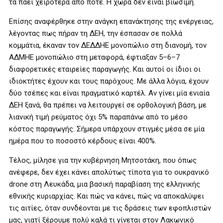
τα πάει χειρότερα από ποτέ. Η χώρα δεν είναι βιώσιμη.
Επίσης αναφέρθηκε στην ανάγκη επανάκτησης της ενέργειας,
λέγοντας πως πήραν τη ΔΕΗ, την έσπασαν σε πολλά
κομμάτια, έκαναν τον ΔΕΔΔΗΕ μονοπώλιο στη διανομή, τον
ΑΔΜΗΕ μονοπώλιο στη μεταφορά, έφτιαξαν 5–6–7
διαφορετικές εταιρείες παραγωγής. Και αυτοί οι ίδιοι οι
ιδιοκτήτες έχουν και τους παρόχους. Με άλλα λόγια, έχουν
δύο τσέπες και είναι πραγματικό καρτέλ. Αν γίνει μία ενιαία
ΔΕΗ ξανά, θα πρέπει να λειτουργεί σε ορθολογική βάση, με
λιανική τιμή ρεύματος όχι 5% παραπάνω από το μέσο
κόστος παραγωγής. Σήμερα υπάρχουν στιγμές μέσα σε μία
ημέρα που το ποσοστό κέρδους είναι 400%.
Τέλος, μίλησε για την κυβέρνηση Μητσοτάκη, που όπως
ανέφερε, δεν έχει κάνει απολύτως τίποτα για το ουκρανικό
drone στη Λευκάδα, μια βασική παραβίαση της ελληνικής
εθνικής κυριαρχίας. Και πώς να κάνει, πώς να αποκαλύψει
τις αιτίες, όταν συνδέονται με τις δράσεις των εφοπλιστών
μας, γιατί ξέρουμε πολύ καλά τι γίνεται στον Λακωνικό