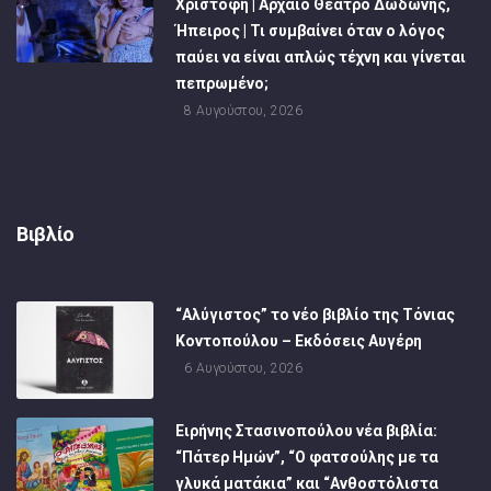
Χριστοφή | Αρχαίο Θέατρο Δωδώνης,
Ήπειρος | Τι συμβαίνει όταν ο λόγος
παύει να είναι απλώς τέχνη και γίνεται
πεπρωμένο;
8 Αυγούστου, 2026
Βιβλίο
“Αλύγιστος” το νέο βιβλίο της Τόνιας
Κοντοπούλου – Εκδόσεις Αυγέρη
6 Αυγούστου, 2026
Ειρήνης Στασινοπούλου νέα βιβλία:
“Πάτερ Ημών”, “Ο φατσούλης με τα
γλυκά ματάκια” και “Ανθοστόλιστα