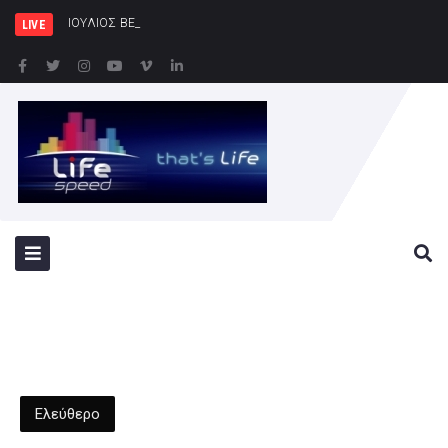
ΙΟΥΛΙΟΣ ΒΕΡΝ 200: Η Συναρπαστικ
LIVE
Ελεύθερο