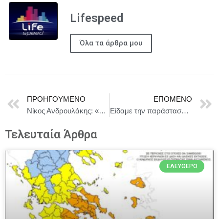
Lifespeed
Όλα τα άρθρα μου
ΠΡΟΗΓΟΎΜΕΝΟ
ΕΠΌΜΕΝΟ
Νίκος Ανδρουλάκης: «Καμία απάντηση από τον Πρωθυπουργό για το χρονοδιάγραμμα της ηλεκτρικής διασύνδεσης Ελλάδας-Κύπρου-Ισραήλ»
Είδαμε την παράσταση « L’ aide memoire» στo Στούντιο Μαυρομιχάλη και σας μεταφέρουμε τις εντυπώσεις μας!
Τελευταία Άρθρα
ΕΛΕΎΘΕΡΟ