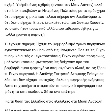
εχθρό. Υπήρξε ένας εχθρός (εννοεί τον Μπιν Λάντεν) αλλά
στο Ιράκ εισέβαλαν οι Ηνωμένες Πολιτείες με το πρόσχημα
ότι υπήρχαν χημικά που τελικά σήμερα αντιλαμβανόμαστε
ότι δεν υπήρχαν. Έπεσε ένα καθεστώς, του Σαντάμ Χουσεΐν,
το οποίο ήταν τυραννικό αλλά αποσταθεροποιήθηκε για
πολλά χρόνια η περιοχή.
Τι έχουμε σήμερα; Είχαμε το βομβαρδισμό τριών πυρηνικών
εγκαταστάσεων του Ιράν από τις Ηνωμένες Πολιτείες. Είχαν
πυρηνικά αυτές οι εγκαταστάσεις; Είχαν ουράνιο προφανώς,
μολονότι κάποιες φωτογραφίες δείχνουν προ του
βομβαρδισμού φορτηγά να απομακρύνουν υλικά, ποιος ξέρει
τι. Είχαν πυρηνικά; Η Διεθνής Επιτροπή Ατομικής Ενέργειας
λέει ότι δεν είχαμε -ευτυχώς- έκλυση πυρηνικής ενέργειας.
Αυτά τα χτυπήματα σταματούν το πυρηνικό πρόγραμμα του
Ιράν ή το επισπεύδουν; Θέτω ένα ερώτημα.
Για τη θέση της Ελλάδας στις εξελίξεις στη Μέση Ανατολή