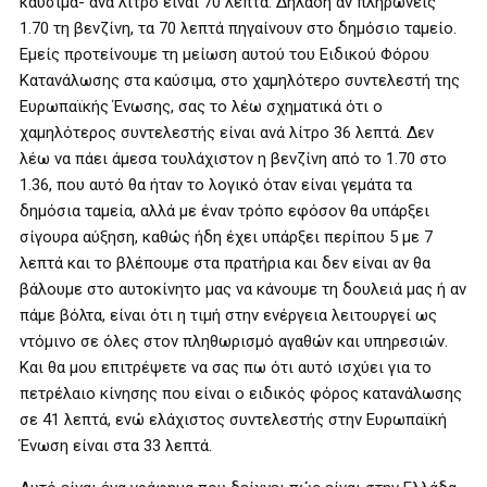
καύσιμα- ανά λίτρο είναι 70 λεπτά. Δηλαδή αν πληρώνεις
1.70 τη βενζίνη, τα 70 λεπτά πηγαίνουν στο δημόσιο ταμείο.
Εμείς προτείνουμε τη μείωση αυτού του Ειδικού Φόρου
Κατανάλωσης στα καύσιμα, στο χαμηλότερο συντελεστή της
Ευρωπαϊκής Ένωσης, σας το λέω σχηματικά ότι ο
χαμηλότερος συντελεστής είναι ανά λίτρο 36 λεπτά. Δεν
λέω να πάει άμεσα τουλάχιστον η βενζίνη από το 1.70 στο
1.36, που αυτό θα ήταν το λογικό όταν είναι γεμάτα τα
δημόσια ταμεία, αλλά με έναν τρόπο εφόσον θα υπάρξει
σίγουρα αύξηση, καθώς ήδη έχει υπάρξει περίπου 5 με 7
λεπτά και το βλέπουμε στα πρατήρια και δεν είναι αν θα
βάλουμε στο αυτοκίνητο μας να κάνουμε τη δουλειά μας ή αν
πάμε βόλτα, είναι ότι η τιμή στην ενέργεια λειτουργεί ως
ντόμινο σε όλες στον πληθωρισμό αγαθών και υπηρεσιών.
Και θα μου επιτρέψετε να σας πω ότι αυτό ισχύει για το
πετρέλαιο κίνησης που είναι ο ειδικός φόρος κατανάλωσης
σε 41 λεπτά, ενώ ελάχιστος συντελεστής στην Ευρωπαϊκή
Ένωση είναι στα 33 λεπτά.