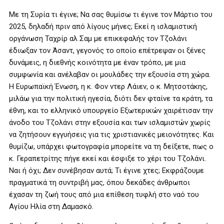
Με τη Συρία τι έγινε; Να σας θυμίσω τι έγινε τον Μάρτιο του
2025, δηλαδή πριν από λίγους μήνες; Εκεί η ισλαμιστική
οργάνωση Ταχρίρ αλ Σαμ με επικεφαλής τον Τζολάνι
έδιωξαν τον Άσαντ, γεγονός το οποίο επέτρεψαν οι ξένες
δυνάμεις, η διεθνής κοινότητα με έναν τρόπο, με μια
συμφωνία και ανέλαβαν οι μουλάδες την εξουσία στη χώρα.
Η Ευρωπαϊκή Ένωση, η κ. Φον ντερ Λάιεν, ο κ. Μητσοτάκης,
μιλάω για την πολιτική ηγεσία, διότι δεν φταίνε τα κράτη, τα
έθνη, και το ελληνικό υπουργείο Εξωτερικών χαιρέτισαν την
άνοδο του Τζολάνι στην εξουσία και των ισλαμιστών χωρίς
να ζητήσουν εγγυήσεις για τις χριστιανικές μειονότητες. Και
θυμίζω, υπάρχει φωτογραφία μπορείτε να τη δείξετε, πως ο
κ. Γεραπετρίτης πήγε εκεί και έσφιξε το χέρι του Τζολάνι.
Ναι ή όχι; Δεν συνέβησαν αυτά; Τι έγινε χτες; Εκφράζουμε
πραγματικά τη συντριβή μας, όπου δεκάδες άνθρωποι
έχασαν τη ζωή τους από μια επίθεση τυφλή στο ναό του
Αγίου Ηλία στη Δαμασκό.