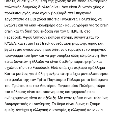
Οπότε, δυστυχώς η θέση της χώρας σε επίπεδο εξωτερικής
πολιτικής διαρκώς διολισθαίνει. Δεν είναι δυνατόν χθες ο
πρωθυπουργός, ενώ έχουν βομβαρδιστεί πυρηνικά
εργοστάσια σε μια χώρα από τις Ηνωμένες Πολιτείες, να
βγαίνει και να λέει «καλημέρα σας» και να γράφει για το brain
drain και τη δική του εκδοχή για τον ΟΠΕΚΕΠΕ στο
Facebook. Αφού ξυπνούν κάποια στιγμή, συναντιέται το
ΚΥΣΕΑ, κάνει μια fast track συνεδρίαση μιάμισης ώρας και
βγάζει μια ανακοίνωση που λέει να σταματήσει το πυρηνικό
πρόγραμμα του Ιράν και να μην υπάρξει άλλη κλιμάκωση. Δεν
είναι δυνατόν η Ελλάδα να είναι διεθνής παρατηρητής και
σχολιαστής στο Facebook. Εδώ υπάρχει σοβαρό πρόβλημα.
Και το μείζον, γιατί όλη η ανθρωπότητα έχει μοντελοποιήσει
στο μυαλό της τον Τρίτο Παγκόσμιο Πόλεμο με τα δεδομένα
του Πρώτου και του Δευτέρου Παγκοσμίου Πολέμου, τώρα
πια πόλεμος είναι και οικονομικός και ψηφιακός και
ενδεχομένως είναι σε εξέλιξη. Με έναν τρόπο είναι τελείως
διαφορετικές οι συνθήκες. Το θέμα είναι όμως τι ζούμε
εμείς; Αντέχει η ελληνική οικονομία, η ελληνική κοινωνία