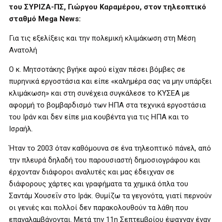
του ΣΥΡΙΖΑ-ΠΣ, Γιώργου Καραμέρου, στον τηλεοπτικό
σταθμό Mega News:
Για τις εξελίξεις και την πολεμική κλιμάκωση στη Μέση
Ανατολή
Ο κ. Μητσοτάκης βγήκε αφού είχαν πέσει βόμβες σε
πυρηνικά εργοστάσια και είπε «καλημέρα σας να μην υπάρξει
κλιμάκωση» και στη συνέχεια συγκάλεσε το ΚΥΣΕΑ με
αφορμή το βομβαρδισμό των ΗΠΑ στα τεχνικά εργοστάσια
του Ιράν και δεν είπε μια κουβέντα για τις ΗΠΑ και το
Ισραήλ.
Ήταν το 2003 όταν καθόμουνα σε ένα τηλεοπτικό πάνελ, από
την πλευρά δηλαδή του παρουσιαστή δημοσιογράφου και
έρχονταν διάφοροι αναλυτές και μας έδειχναν σε
διάφορους χάρτες και γραφήματα τα χημικά όπλα του
Σαντάμ Χουσεΐν στο Ιράκ. Θυμίζω τα γεγονότα, γιατί περνούν
οι γενιές και πολλοί δεν παρακολουθούν τα λάθη που
επαναλαμβάνονται. Μετά την 11η Σεπτεμβρίου έψαχναν έναν