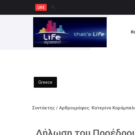
Ο Ζελένσκι ζήτησε από τον γγ το
LIVE
H
Greece
Συντάκτης / Αρθρογράφος:
Κατερίνα Καράμπελ
Δήλωση του Προέδρου