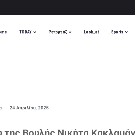
ome
TODAY
Ρεπορτάζ
Look_at
Sports
α
24 Απριλίου, 2025
 της Βουλής Νικήτα Κακλαμά