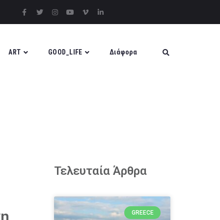
ART
GOOD_LIFE
Διάφορα
Τελευταία Άρθρα
νη
GREECE