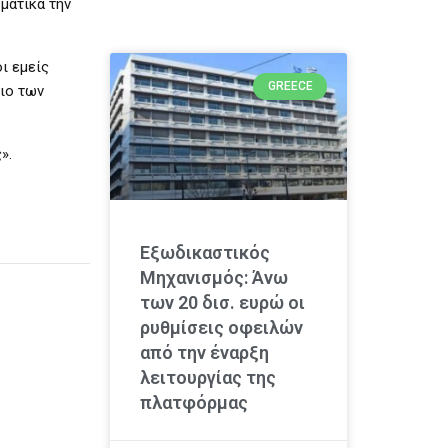
ματικά την
ι εμείς
GREECE
ριο των
».
Εξωδικαστικός
Μηχανισμός: Άνω
των 20 δισ. ευρώ οι
ρυθμίσεις οφειλών
από την έναρξη
λειτουργίας της
πλατφόρμας