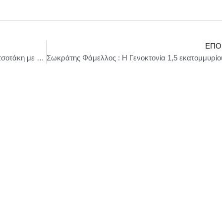
ΕΠΌ
Συνάντηση του Πρωθυπουργού Κυριάκου Μητσοτάκη με εκπροσώπους εταιρειών της ελληνικής αμυντικής βιομηχανίας