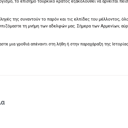
ογισμό, το επίσημο τουρκικό κράτος εξακολουθεί να αρνείται πεισ
πληγές της συναντούν το παρόν και τις ελπίδες του μέλλοντος, όλο
ασπιζόμαστε τη μνήμη των αδελφών μας. Σήμερα των Αρμενίων, αύ
αστε μια γροθιά απέναντι στη λήθη ή στην παραχάραξη της Ιστορίας
λα