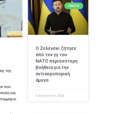
GREECE
Ο Ζελένσκι ζήτησε
από τον γγ του
ΝΑΤΟ περισσότερη
βοήθεια για την
μης της
αντιαεροπορική
άμυνα
τε που
ύπολη και
6 Αυγούστου, 2026
ατομμύριο