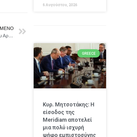
6 Αυγούστου, 2026
ΜΕΝΟ
Σωκράτης Φάμελλος : Η Γενοκτονία 1,5 εκατομμυρίου Αρμενίων από την Οθωμανική Τουρκία υπήρξε η πρώτη γενοκτονία του 20ού αιώνα
GREECE
Κυρ. Μητσοτάκης: Η
είσοδος της
Meridiam αποτελεί
μια πολύ ισχυρή
ψήφο εμπιστοσύνης