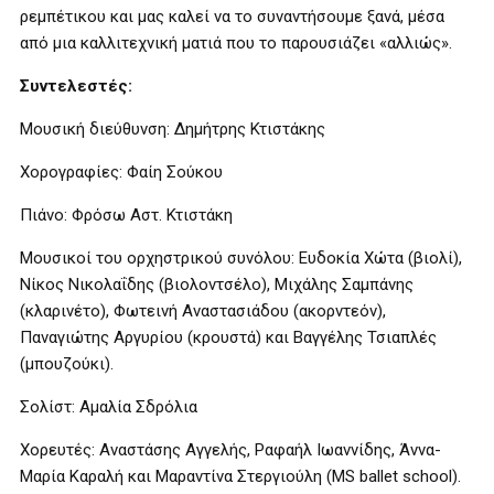
ρεμπέτικου και μας καλεί να το συναντήσουμε ξανά, μέσα
από μια καλλιτεχνική ματιά που το παρουσιάζει «αλλιώς».
Συντελεστές:
Μουσική διεύθυνση: Δημήτρης Κτιστάκης
Χορογραφίες: Φαίη Σούκου
Πιάνο: Φρόσω Αστ. Κτιστάκη
Μουσικοί του ορχηστρικού συνόλου: Ευδοκία Χώτα (βιολί),
Νίκος Νικολαΐδης (βιολοντσέλο), Μιχάλης Σαμπάνης
(κλαρινέτο), Φωτεινή Αναστασιάδου (ακορντεόν),
Παναγιώτης Αργυρίου (κρουστά) και Βαγγέλης Τσιαπλές
(μπουζούκι).
Σολίστ: Αμαλία Σδρόλια
Χορευτές: Αναστάσης Αγγελής, Ραφαήλ Ιωαννίδης, Άννα-
Μαρία Καραλή και Μαραντίνα Στεργιούλη (MS ballet school).