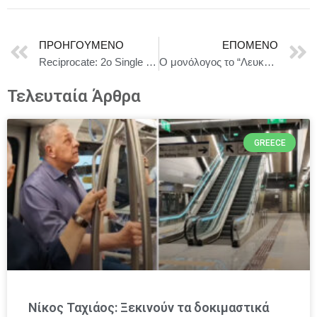
ΠΡΟΗΓΟΎΜΕΝΟ
ΕΠΌΜΕΝΟ
Reciprocate: 2ο Single από τους Electric Litany
Ο μονόλογος το “Λευκό” του Π. Τσακαλίδη μετέχει στο Alabama Int’l Fringe Festival 2025
Τελευταία Άρθρα
GREECE
Νίκος Ταχιάος: Ξεκινούν τα δοκιμαστικά