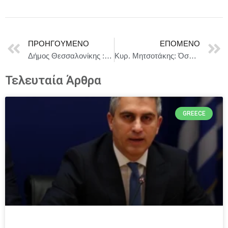
ΠΡΟΗΓΟΎΜΕΝΟ
ΕΠΌΜΕΝΟ
Δήμος Θεσσαλονίκης : Κέντρο Μουσικής
Κυρ. Μητσοτάκης: Όσο πιο πολύ ταλαιπωρούνται οι πολίτες, τόσο οι αγρότες χάνουν το δίκιο των αιτημάτων τους
Τελευταία Άρθρα
GREECE