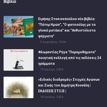
Βιβλίο
Ειρήνης Στασινοπούλου νέα βιβλία:
“Πάτερ Ημών”, “Ο φατσούλης με τα
γλυκά ματάκια” και “Ανθοστόλιστα
ψήγματα”
5 Αυγούστου, 2026
Φλωρεντίας Ρήγα “Παραμυθήματα”
ποιητική συλλογή από τις εκδόσεις 24
γράμματα
19 Ιουλίου, 2026
«Ειδικές διαδρομές» Στιγμές Αγώνων
και Ζωής του Δημήτρη Κουνέλη |
ΕΚΔΟΣΕΙΣ ΣΤΙΞΙΣ |
18 Ιουλίου, 2026