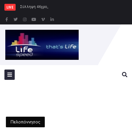
Σύλληψη 46χρονης για παράβαση της ν
LIVE
Πελοπόννησος