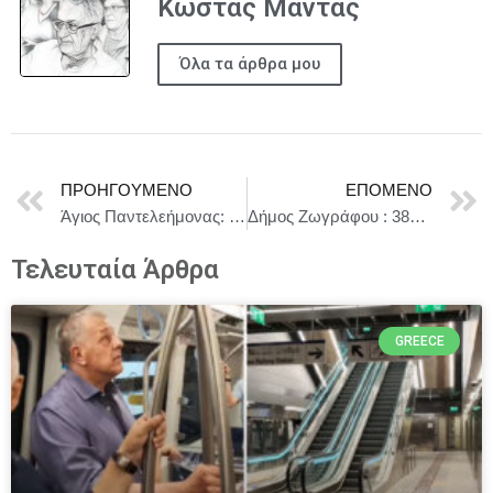
Κώστας Μαντάς
Όλα τα άρθρα μου
ΠΡΟΗΓΟΎΜΕΝΟ
ΕΠΌΜΕΝΟ
Άγιος Παντελεήμονας: Νεκρός άνδρας από πυροβολισμό στο κεφάλι
Δήμος Ζωγράφου : 38οι Πανελλήνιοι Θεατρικοί Αγώνες Ερασιτεχνικών Θιάσων στο Δήμο
Τελευταία Άρθρα
GREECE