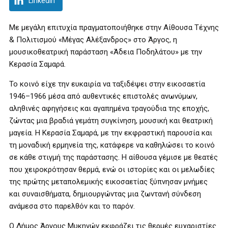
LinkedIn
Με μεγάλη επιτυχία πραγματοποιήθηκε στην Αίθουσα Τέχνης
& Πολιτισμού «Μέγας Αλέξανδρος» στο Άργος, η
μουσικοθεατρική παράσταση «Άδεια Ποδηλάτου» με την
Κερασία Σαμαρά.
Το κοινό είχε την ευκαιρία να ταξιδέψει στην εικοσαετία
1946–1966 μέσα από αυθεντικές επιστολές ανωνύμων,
αληθινές αφηγήσεις και αγαπημένα τραγούδια της εποχής,
ζώντας μια βραδιά γεμάτη συγκίνηση, μουσική και θεατρική
μαγεία. Η Κερασία Σαμαρά, με την εκφραστική παρουσία και
τη μοναδική ερμηνεία της, κατάφερε να καθηλώσει το κοινό
σε κάθε στιγμή της παράστασης. Η αίθουσα γέμισε με θεατές
που χειροκρότησαν θερμά, ενώ οι ιστορίες και οι μελωδίες
της πρώτης μεταπολεμικής εικοσαετίας ξύπνησαν μνήμες
και συναισθήματα, δημιουργώντας μια ζωντανή σύνδεση
ανάμεσα στο παρελθόν και το παρόν.
Ο Δήμος Άργους Μυκηνών εκφράζει τις θερμές ευχαριστίες