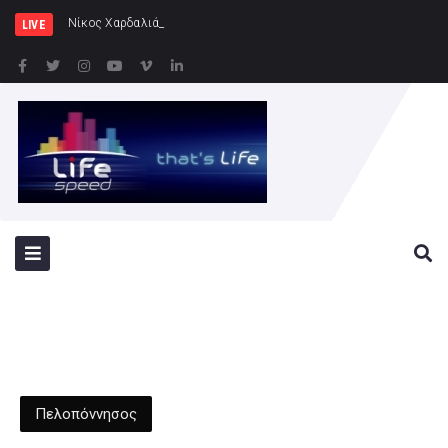
Νίκος Χαρδαλιάς: Ξεκινάμε στην Ηλιο
LIVE
Πελοπόννησος