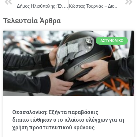
Δήμος Ηλιούπολης :Έναρξη των χειμερινών προβολών της Κινηματογραφικής Λέσχης Ηλιούπολης στο Μουσείο Εθνικής Αντίστασης
Κώστας Τουρνάς – Διονύσης Τσακνής «Το Ροκ το Ελληνικό» || Συνεχίζονται με μεγάλη επιτυχία για όλο τον Ιανουάριο στο Θέατρο Άλσος ΔΕΗ
Τελευταία Άρθρα
ΑΣΤΥΝΟΜΙΚΌ
Θεσσαλονίκη: Εξήντα παραβάσεις
διαπιστώθηκαν στο πλαίσιο ελέγχων για τη
χρήση προστατευτικού κράνους