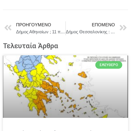
ΠΡΟΗΓΟΎΜΕΝΟ
ΕΠΌΜΕΝΟ
Δήμος Αθηναίων ; 11 προτάσεις για μια νέα αρχιτεκτονική Αυτοδιοίκησης
Δήμος Θεσσαλονίκης : Αφιέρωμα στους συνθέτες Μάνο Χατζιδάκι και Μίκη Θεοδωράκη για τα 100 χρόνια από τη γέννησή τους
Τελευταία Άρθρα
ΕΛΕΎΘΕΡΟ