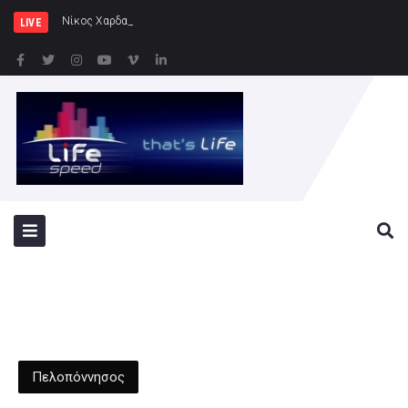
Νίκος Χαρδαλιάς: Ξεκινάμε στην Ηλ
LIVE
Πελοπόννησος