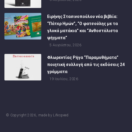
Ειρήνης Στασινοπούλου νέα βιβλία:
“Πάτερ Ημών”, “Ο φατσούλης με τα
γλυκά ματάκια” και “Ανθοστόλιστα
ψήγματα”
5 Αυγούστου, 2026
Φλωρεντίας Ρήγα “Παραμυθήματα”
ποιητική συλλογή από τις εκδόσεις 24
γράμματα
19 Ιουλίου, 2026
© Copyright
2026
, made by
Lifespeed