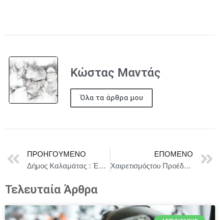
Κώστας Μαντάς
Όλα τα άρθρα μου
ΠΡΟΗΓΟΎΜΕΝΟ
ΕΠΌΜΕΝΟ
Δήμος Καλαμάτας : Έκτακτο δελτίο επικίνδυνων καιρικών φαινομένων για ισχυρές βροχές, καταιγίδες και κατά τόπους θυελλώδεις ανέμους
Χαιρετισμόςτου Προέδρου της Δημοκρατίας Κ, Αν. Τασούλας στην εκδήλωση προς τιμήν του Καθηγητή Θεοδόση Π. Τάσιου στο Εθνικό Μετσόβιο Πολυτεχνείο
Τελευταία Άρθρα