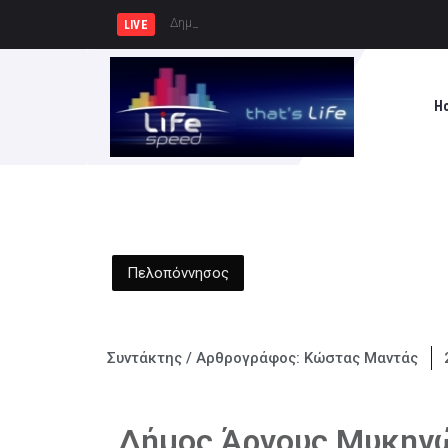
Δημήτρης Μελίδης: «Ο ΣΥΡΙΖΑ-ΠΣ ε
LIVE
H
Πελοπόννησος
Συντάκτης / Αρθρογράφος:
Κώστας Μαντάς
Δήμος Άργους Μυκηνώ