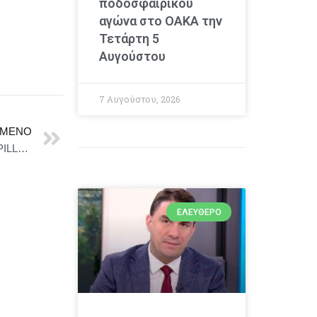
ποδοσφαιρικού
αγώνα στο ΟΑΚΑ την
Τετάρτη 5
Αυγούστου
7 Αυγούστου, 2026
ΜΕΝΟ
Δήμος Καλαμάτας : Έναρξη εργασιών τοποθέτησης PILLAR ηλεκτροδότησης και υδροδότησης σκαφών στο Λιμένα Καλαμάτας
ΕΛΕΎΘΕΡΟ