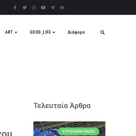
ART
GOOD_LIFE
Διάφορα
Τελευταία Άρθρα
χου
ΕΥΡΩΠΑΪΚΉ ΈΝΩΣΗ