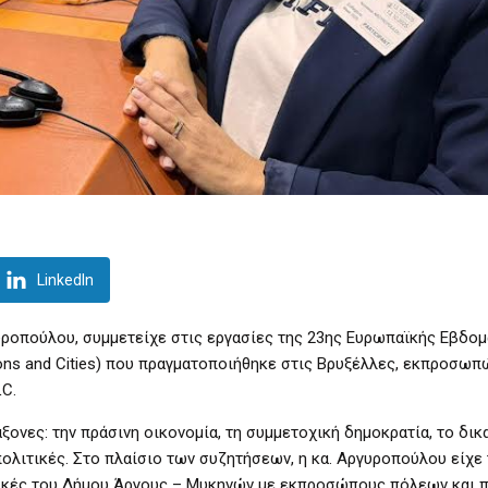
LinkedIn
ροπούλου, συμμετείχε στις εργασίες της 23ης Ευρωπαϊκής Εβδο
ns and Cities) που πραγματοποιήθηκε στις Βρυξέλλες, εκπροσωπ
C.
ξονες: την πράσινη οικονομία, τη συμμετοχική δημοκρατία, το δικ
πολιτικές. Στο πλαίσιο των συζητήσεων, η κα. Αργυροπούλου είχε 
κτικές του Δήμου Άργους – Μυκηνών με εκπροσώπους πόλεων και 