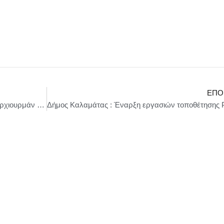
ΕΠΌ
Σωκράτης Φάμελλου: Η εκλογή του Τουφάν Ερχιουρμάν δημιουργεί θετικές προσδοκίες.