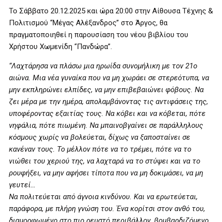
Το Σάββατο 20.12.2025 και ώρα 20:00 στην Αίθουσα Τέχνης &
Πολιτισμού “Μέγας Αλέξανδρος” στο Άργος, θα
πραγματοποιηθεί η παρουσίαση του νέου βιβλίου του
Χρήστου Χωμενίδη “Πανδώρα”.
“Λαχτάρησα να πλάσω μια ηρωίδα συνομήλικη με τον 21ο
αιώνα. Μια νέα γυναίκα που να μη χωράει σε στερεότυπα, να
μην εκπληρώνει ελπίδες, να μην επιβεβαιώνει φόβους. Να
ζει μέρα με την ημέρα, απολαμβάνοντας τις αντιφάσεις της,
υποφέροντας εξαιτίας τους. Να κόβει και να κόβεται, πότε
νηφάλια, πότε πιωμένη. Να μπαινοβγαίνει σε παράλληλους
κόσμους χωρίς να βολεύεται, δίχως να ξαποσταίνει σε
κανέναν τους. Το μέλλον πότε να το τρέμει, πότε να το
νιώθει του χεριού της, να λαχταρά να το στύψει και να το
ρουφήξει, να μην αφήσει τίποτα που να μη δοκιμάσει, να μη
γευτεί…
Να πολιτεύεται από άγνοια κινδύνου. Και να ερωτεύεται,
παράφορα, με πλήρη γνώση του. Ένα κορίτσι στον ανθό του,
διαμορφωμένο στο πιο ρευστό περιβάλλον, βομβαρδιζόμενο