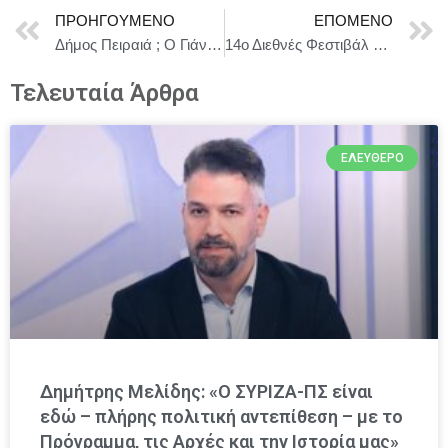
ΠΡΟΗΓΟΎΜΕΝΟ
ΕΠΌΜΕΝΟ
Δήμος Πειραιά ; Ο Γιάννης Μώραλης στην Χριστουγεννιάτικη γιορτή του Σωματείου Ναυτικών Γονέων Ατόμων με Αναπηρίες «Η ΑΡΓΩ»
14ο Διεθνές Φεστιβάλ Ψηφιακού Κινηματογράφου Αθήνας (AIDFF) Απολογισμός
Τελευταία Άρθρα
ΕΛΕΎΘΕΡΟ
Δημήτρης Μελίδης: «Ο ΣΥΡΙΖΑ-ΠΣ είναι
εδώ – πλήρης πολιτική αντεπίθεση – με το
Πρόγραμμα, τις Αρχές και την Ιστορία μας»