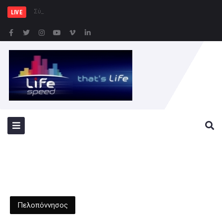
Σύλληψη δώδεκα ατόμων κ
LIVE
Πελοπόννησος