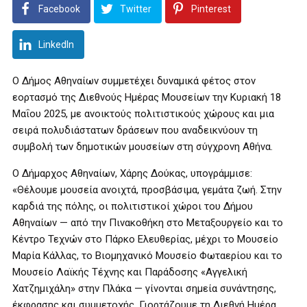
Facebook
Twitter
Pinterest
LinkedIn
Ο Δήμος Αθηναίων συμμετέχει δυναμικά φέτος στον
εορτασμό της Διεθνούς Ημέρας Μουσείων την Κυριακή 18
Μαΐου 2025, με ανοικτούς πολιτιστικούς χώρους και μια
σειρά πολυδιάστατων δράσεων που αναδεικνύουν τη
συμβολή των δημοτικών μουσείων στη σύγχρονη Αθήνα.
Ο Δήμαρχος Αθηναίων, Χάρης Δούκας, υπογράμμισε:
«Θέλουμε μουσεία ανοιχτά, προσβάσιμα, γεμάτα ζωή. Στην
καρδιά της πόλης, οι πολιτιστικοί χώροι του Δήμου
Αθηναίων — από την Πινακοθήκη στο Μεταξουργείο και το
Κέντρο Τεχνών στο Πάρκο Ελευθερίας, μέχρι το Μουσείο
Μαρία Κάλλας, το Βιομηχανικό Μουσείο Φωταερίου και το
Μουσείο Λαϊκής Τέχνης και Παράδοσης «Αγγελική
Χατζημιχάλη» στην Πλάκα — γίνονται σημεία συνάντησης,
έκφρασης και συμμετοχής. Γιορτάζουμε τη Διεθνή Ημέρα