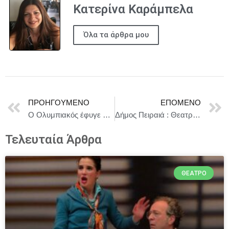
Κατερίνα Καράμπελα
Όλα τα άρθρα μου
ΠΡΟΗΓΟΎΜΕΝΟ
ΕΠΌΜΕΝΟ
Ο Ολυμπιακός έφυγε ως νικητής από το ΟΑΚΑ με τον Παναθηναϊκό με 0-1
Δήμος Πειραιά : Θεατρική παράσταση από το Γραφείο Εθελοντισμού του Δήμου Πειραιά «Περιμένοντας τον Θύτη μου»
Τελευταία Άρθρα
ΘΈΑΤΡΟ