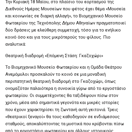
Την Κυριακή 18 Μαΐου, στο πλαίσιο του εορτασμού της
Διεθνούς Ημέρας Μουσείων που φέτος έχει θέμα «Μουσεία
και κοινωνίες σε διαρκή αλλαγή», το Βιομηχανικό Μουσείο
Φωταερίου της Τεχνόπολης Δήμου Αθηναίων πραγματοποιεί
δύο δράσεις με ελεύθερη συμμετοχή, τόσο για το ενήλικο
κοινό όσο και για τους μικρότερούς του φίλους. Πιο
αναλυτικά:
Θεατρική διαδρομή «Επόμενη Στάση: Γκαζοχώρι»
Το Βιομηχανικό Μουσείο Φωταερίου και η Ομάδα Θεάτρου
Ανεμόμυλοι προσκαλούν το κοινό σε μια μοναδική
περιπατητική θεατρική διαδρομή στο Γκαζοχώρι, όπως
ονομαζόταν παλαιότερα η συνοικία γύρω από το εργοστάσιο
φωταερίου. Οι συμμετέχοντες θα ταξιδέψουν πίσω στον
χρόνο, μέσα από σημαντικά γεγονότα και μικρές ιστορίες
που έχουν χαρακτηρίσει τη ζωντανή αυτή γειτονιά. Τρεις
«θεατρικοί ξεναγοί» θα τους καθοδηγούν σε ενδιάμεσους
σταθμούς, αποκαλύπτοντας τα μυστικά που κρύβονται πίσω
από το εργοστάσιο φωταερίου και άλλους ιστορικούς