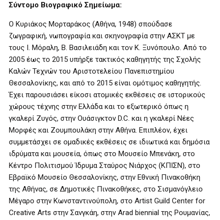
Σύντομο Βιογραφικό Σημείωμα:
Ο Κυριάκος Μορταράκος (Αθήνα, 1948) σπούδασε
ζωγραφική, νωπογραφία και σκηνογραφία στην ΑΣΚΤ με
τους Ι. Μόραλη, Β. Βασιλειάδη και τον Κ. Ξυνόπουλο. Από το
2005 έως το 2015 υπήρξε τακτικός καθηγητής της Σχολής
Καλών Τεχνών του Αριστοτελείου Πανεπιστημίου
Θεσσαλονίκης, και από το 2015 είναι ομότιμος καθηγητής.
Έχει παρουσιάσει είκοσι ατομικές εκθέσεις σε ιστορικούς
χώρους τέχνης στην Ελλάδα και το εξωτερικό όπως η
γκαλερί Ζυγός, στην Ουάσιγκτον D.C. και η γκαλερί Νέες
Μορφές και Ζουμπουλάκη στην Αθήνα. Επιπλέον, έχει
συμμετάσχει σε ομαδικές εκθέσεις σε ιδιωτικά και δημόσια
ιδρύματα και μουσεία, όπως στο Μουσείο Μπενάκη, στο
Κέντρο Πολιτισμού Ίδρυμα Σταύρος Νιάρχος (ΚΠΙΣΝ), στο
Εβραϊκό Μουσείο Θεσσαλονίκης, στην Εθνική Πινακοθήκη
της Αθήνας, σε Δημοτικές Πινακοθήκες, στο Σισμανόγλειο
Μέγαρο στην Κωνσταντινούπολη, στο Artist Guild Center for
Creative Arts στην Σανγκάη, στην Arad biennial της Ρουμανίας,