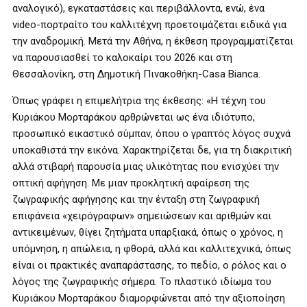
αναλογικό), εγκαταστάσεις και περιβάλλοντα, ενώ, ένα
video-πορτραίτο του καλλιτέχνη προετοιμάζεται ειδικά για
την αναδρομική. Μετά την Αθήνα, η έκθεση προγραμματίζεται
να παρουσιασθεί το καλοκαίρι του 2026 και στη
Θεσσαλονίκη, στη Δημοτική Πινακοθήκη-Casa Bianca.
Όπως γράφει η επιμελήτρια της έκθεσης: «Η τέχνη του
Κυριάκου Μορταράκου αρθρώνεται ως ένα ιδιότυπο,
προσωπικό εικαστικό σύμπαν, όπου ο γραπτός λόγος συχνά
υποκαθιστά την εικόνα. Χαρακτηρίζεται δε, για τη διακριτική
αλλά στιβαρή παρουσία μιας υλικότητας που ενισχύει την
οπτική αφήγηση. Με μιαν προκλητική αφαίρεση της
ζωγραφικής αφήγησης και την ένταξη στη ζωγραφική
επιφάνεια «χειρόγραφων» σημειώσεων και αριθμών και
αντικειμένων, θίγει ζητήματα υπαρξιακά, όπως ο χρόνος, η
υπόμνηση, η απώλεια, η φθορά, αλλά και καλλιτεχνικά, όπως
είναι οι πρακτικές αναπαράστασης, το πεδίο, ο ρόλος και ο
λόγος της ζωγραφικής σήμερα. Το πλαστικό ιδίωμα του
Κυριάκου Μορταράκου διαμορφώνεται από την αξιοποίηση