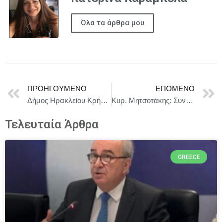
Όλα τα άρθρα μου
ΠΡΟΗΓΟΎΜΕΝΟ
ΕΠΌΜΕΝΟ
Δήμος Ηρακλείου Κρήτης : Η παράσταση «Αρνητικοί Χώροι» στο Κηποθέατρο «Νίκος Καζαντζάκης»
Κυρ. Μητσοτάκης: Συνεχίζουμε να ενισχύουμε την οικονομία με μεταρρυθμίσεις και επενδύσεις
Τελευταία Άρθρα
GREECE