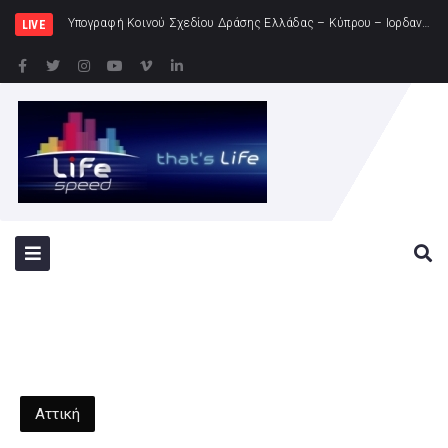
Υπογραφή Κοινού Σχεδίου Δράσης Ελλάδας – Κύπρου – Ιορδανίας
LIVE
Αττική