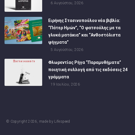
6 Αυγούστου, 2026
Ειρήνης Στασινοπούλου νέα βιβλία:
“Πάτερ Ημών”, “Ο φατσούλης με τα
γλυκά ματάκια” και “Ανθοστόλιστα
ψήγματα”
5 Αυγούστου, 2026
Φλωρεντίας Ρήγα “Παραμυθήματα”
ποιητική συλλογή από τις εκδόσεις 24
γράμματα
19 Ιουλίου, 2026
© Copyright
2026
, made by
Lifespeed