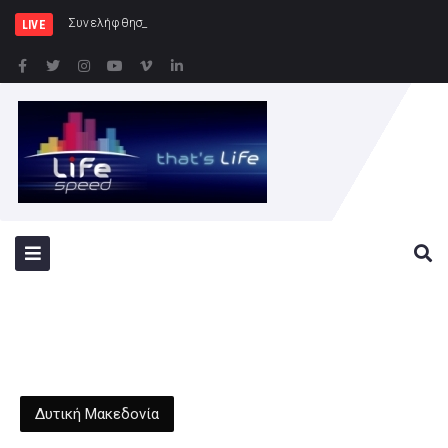
Συνελήφθησαν -3- άτομα για καλλιέργ
LIVE
Δυτική Μακεδονία