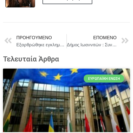
ΠΡΟΗΓΟΎΜΕΝΟ
ΕΠΌΜΕΝΟ
Εξαρθρώθηκε εγκληματική οργάνωση που έφερνε κοκαΐνης από χώρα της Λατινικής Αμερικής
Δήμος Ιωαννιτών : Συνεργασία του ΔΗΠΕΘΕ με το Πανεπιστήμιο Ιωαννίνων
Τελευταία Άρθρα
ΕΥΡΩΠΑΪΚΉ ΈΝΩΣΗ