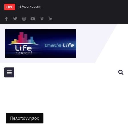
Εξωδικαστικός Μηχανισμός: Άνω τω
LIVE
Πελοπόννησος