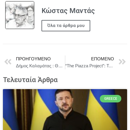
Κώστας Μαντάς
Όλα τα άρθρα μου
ΠΡΟΗΓΟΎΜΕΝΟ
ΕΠΌΜΕΝΟ
Δήμος Καλαμάτας : Θα ηχήσουν δοκιμαστικά οι σειρήνες συναγερμού την Τετάρτη 1 Οκτωβρίου 2025
“The Piazza Project”: To πιο εντυπωσιακό Grand Opening Weekend Party στο “Regency Casino Thessaloniki”, που σηματοδοτεί την έναρξη μιας νέας εμπειρίας στη διασκέδαση!
Τελευταία Άρθρα
GREECE