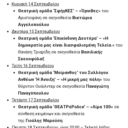
Κυριακή 14 Σεπτεμβρίου
Θεατρική ομάδα ‘ΣφήγΚΕΣ’ – «Όρνιθες»
του
Αριστοφάνη σε σκηνοθεσία
Βικτώρια
Αγγελοπούλου
Δευτέρα 15 Σεπτεμβρίου
Θεατρική ομάδα ‘Επικίνδυνη Δευτέρα’ – «Η
δημοκρατία μας είναι διασφαλισμένη Τελεία.»
του
Θανάση Τριαρίδη σε σκηνοθεσία
Βασιλικής
Σκευοφύλαξ
Τρίτη 16 Σεπτεμβρίου
Θεατρική ομάδα ‘Μοίρανθος’ του Συλλόγου
Ανθέων ‘Η Άνοιξη’ – «Η μικρή μας πόλη»
του
Θόρντον Ουάιλντερ σε σκηνοθεσία
Παναγιώτη
Παναγόπουλου
Τετάρτη 17 Σεπτεμβρίου
Θεατρική ομάδα ‘ΘΕΑΤΡόPolice’ – «Λίρα 100»
σε
σύνθεση κειμένων και σκηνοθεσία
της
Γιούλης
Μαρούση
Πέμπτη 18 Σεπτεμβρίου, ώρα 20:00 – Τελετή λήξης