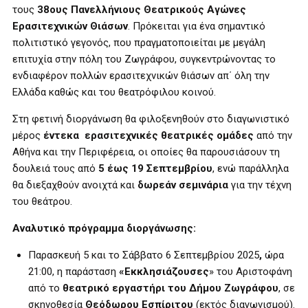
τους
38ους Πανελλήνιους Θεατρικούς Αγώνες
Ερασιτεχνικών Θιάσων
. Πρόκειται για ένα σημαντικό
πολιτιστικό γεγονός, που πραγματοποιείται με μεγάλη
επιτυχία στην πόλη του Ζωγράφου, συγκεντρώνοντας το
ενδιαφέρον πολλών ερασιτεχνικών θιάσων απ΄ όλη την
Ελλάδα καθώς και του θεατρόφιλου κοινού.
Στη φετινή διοργάνωση θα φιλοξενηθούν στο διαγωνιστικό
μέρος
έντεκα ερασιτεχνικές θεατρικές ομάδες
από την
Αθήνα και την Περιφέρεια, οι οποίες θα παρουσιάσουν τη
δουλειά τους από
5 έως 19 Σεπτεμβρίου
, ενώ παράλληλα
θα διεξαχθούν ανοιχτά και
δωρεάν σεμινάρια
για την τέχνη
του θεάτρου.
Αναλυτικό πρόγραμμα διοργάνωσης:
Παρασκευή 5 και το Σάββατο 6 Σεπτεμβρίου 2025
,
ώρα
21:00, η παράσταση
«Εκκλησιάζουσες
» του Αριστοφάνη
από το
θεατρικό εργαστήρι του Δήμου Ζωγράφου
, σε
σκηνοθεσία
Θεόδωρου Εσπίριτου
(εκτός διαγωνισμού).