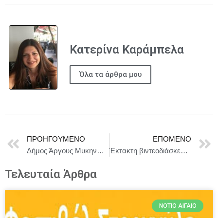
Κατερίνα Καράμπελα
Όλα τα άρθρα μου
ΠΡΟΗΓΟΎΜΕΝΟ
ΕΠΌΜΕΝΟ
Δήμος Άργους Μυκηνών : Η Ρένα Μόρφη στη Νέα Κίο!
Έκτακτη βιντεοδιάσκεψη των μελών της ΕΕ την Τρίτη για την Ουκρανία
Τελευταία Άρθρα
ΝΌΤΙΟ ΑΙΓΑΊΟ