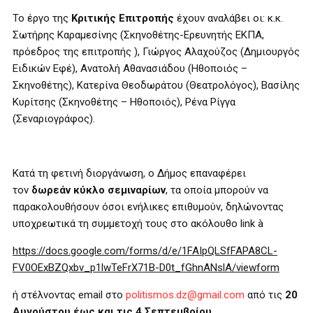
Το έργο της
Κριτικής Επιτροπής
έχουν αναλάβει οι: κ.κ.
Σωτήρης Καραμεσίνης (Σκηνοθέτης-Ερευνητής ΕΚΠΑ,
πρόεδρος της επιτροπής ), Γιώργος Αλαχούζος (Δημιουργός
Ειδικών Εφέ), Ανατολή Αθανασιάδου (Ηθοποιός –
Σκηνοθέτης), Κατερίνα Θεοδωράτου (Θεατρολόγος), Βασίλης
Κυρίτσης (Σκηνοθέτης – Ηθοποιός), Ρένα Ρίγγα
(Σεναριογράφος).
Κατά τη φετινή διοργάνωση, ο Δήμος επαναφέρει
τον
δωρεάν κύκλο σεμιναρίων
, τα οποία μπορούν να
παρακολουθήσουν όσοι ενήλικες επιθυμούν, δηλώνοντας
υποχρεωτικά τη συμμετοχή τους στο ακόλoυθο link à
https://docs.google.com/forms/d/e/1FAIpQLSfFAPA8CL-
FV0OExBZQxbv_p1lwTeFrX71B-D0t_fGhnANslA/viewform
ή στέλνοντας email στο
politismos.dz@gmail.com
από τις
20
Αυγούστου έως και τις 4 Σεπτεμβρίου.