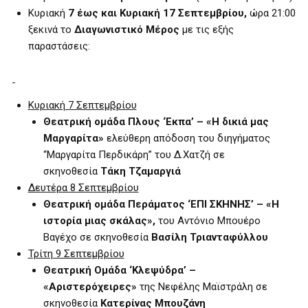
Κυριακή
7 έως και Κυριακή 17 Σεπτεμβρίου,
ώρα 21:00
ξεκινά το
Διαγωνιστικό Μέρος
με τις εξής
παραστάσεις:
Κυριακή 7 Σεπτεμβρίου
Θεατρική ομάδα Πλους ‘Εκπα’ – «Η δικιά μας
Μαργαρίτα»
ελεύθερη απόδοση του διηγήματος
“Μαργαρίτα Περδικάρη” του Δ.Χατζή σε
σκηνοθεσία
Τάκη Τζαμαργιά
Δευτέρα 8 Σεπτεμβρίου
Θεατρική ομάδα Περάματος ‘ΕΠΙ ΣΚΗΝΗΣ’ – «Η
ιστορία μιας σκάλας»,
του Αντόνιο Μπουέρο
Βαγέχο σε σκηνοθεσία
Βασίλη Τριανταφύλλου
Τρίτη 9 Σεπτεμβρίου
Θεατρική Ομάδα ‘Κλεψύδρα’ –
«Αριστερόχειρες»
της Νεφέλης Μαϊστράλη σε
σκηνοθεσία
Κατερίνας Μπουζάνη