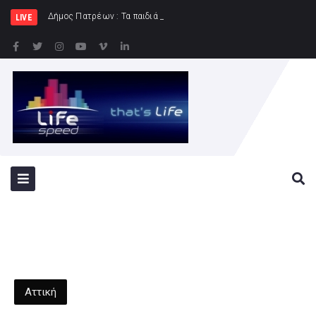
Δήμος Πατρέων : Τα παιδιά των Ημερήσιων Παιδικών Κατασ
LIVE
Αττική