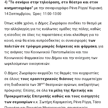
4)
“Το σενάριο στην τηλεόραση, στο θέατρο και στον
κινηματογράφο”
με την σεναριογράφο Ρένα Ρίγγα/ Κυριακή
14 Σεπτεμβρίου, Ώρες: 11:00-13:00
Όπως κάθε χρόνο, ο Δήμος Ζωγράφου συνδέει το θεσμό με
την αλληλεγγύη για τις ευάλωτες ομάδες της πόλης, καθώς
η είσοδος σε όλες τις παραστάσεις είναι ελεύθερη για το
κοινό, ενώ θα είναι ευπρόσδεκτες οι συνεισφορές
των
πολιτών σε τρόφιμα μακράς διάρκειας και φάρμακα
, για
τις ανάγκες του Κοινωνικού Παντοπωλείου και του
Κοινωνικού Φαρμακείου του Δήμου και την ενίσχυση των
ωφελούμενων οικογενειών.
Ο Δήμος Ζωγράφου εκφράζει τις θερμές του ευχαριστίες
σε όλους
τους ερασιτεχνικούς θιάσους
που συμμετείχαν
ων
στη διαδικασία των 38
θεατρικών αγώνων, ανεξαρτήτως
πρόκρισης. Επίσης, σε όλα
τα μέλη της Κριτικής και
Προκριματικής Επιτροπής καθώς και τους εισηγητές
των σεμιναρίων
κ.κ. Σωτήρη Καραμεσίνη, Ρένα Ρίγγα, Τάσο
Πυργιέρη και Ρουμπίνη Μοσχοχωρίτη, σημαντικούς