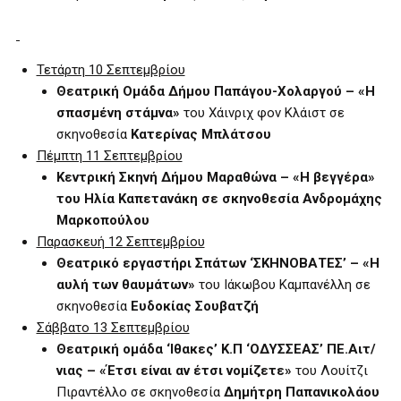
Τετάρτη 10 Σεπτεμβρίου
Θεατρική Ομάδα Δήμου Παπάγου-Χολαργού – «Η
σπασμένη στάμνα»
του Χάινριχ φον Κλάιστ σε
σκηνοθεσία
Κατερίνας Μπλάτσου
Πέμπτη 11 Σεπτεμβρίου
Κεντρική Σκηνή Δήμου Μαραθώνα – «Η βεγγέρα»
του Ηλία Καπετανάκη σε σκηνοθεσία Ανδρομάχης
Μαρκοπούλου
Παρασκευή 12 Σεπτεμβρίου
Θεατρικό εργαστήρι Σπάτων ‘ΣΚΗΝΟΒΑΤΕΣ’ – «Η
αυλή των θαυμάτων»
του Ιάκωβου Καμπανέλλη σε
σκηνοθεσία
Ευδοκίας Σουβατζή
Σάββατο 13 Σεπτεμβρίου
Θεατρική ομάδα ‘Ιθακες’ Κ.Π ‘ΟΔΥΣΣΕΑΣ’ ΠΕ.Αιτ/
νιας – «Έτσι είναι αν έτσι νομίζετε»
του Λουίτζι
Πιραντέλλο σε σκηνοθεσία
Δημήτρη Παπανικολάου