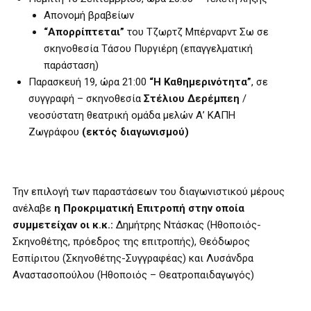
Απονομή βραβείων
“Απορρίπτεται”
του Τζωρτζ Μπέρναρντ Σω σε
σκηνοθεσία Τάσου Πυργιέρη (επαγγελματική
παράσταση)
Παρασκευή 19, ώρα 21:00
“Η Καθημερινότητα”
, σε
συγγραφή – σκηνοθεσία
Στέλιου Δερέμπεη
/
νεοσύστατη θεατρική ομάδα μελών Α’ ΚΑΠΗ
Ζωγράφου
(εκτός διαγωνισμού)
Την επιλογή των παραστάσεων του διαγωνιστικού μέρους
ανέλαβε
η Προκριματική Επιτροπή στην οποία
συμμετείχαν οι κ.κ.:
Δημήτρης Ντάσκας (Ηθοποιός-
Σκηνοθέτης, πρόεδρος της επιτροπής), Θεόδωρος
Εσπίριτου (Σκηνοθέτης-Συγγραφέας) και Λυσάνδρα
Αναστασοπούλου (Ηθοποιός – Θεατροπαιδαγωγός)