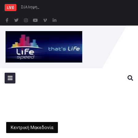
Σύλληψη 46χρονης για παράβαση τ
LIVE
Κεντρική Μακεδονία