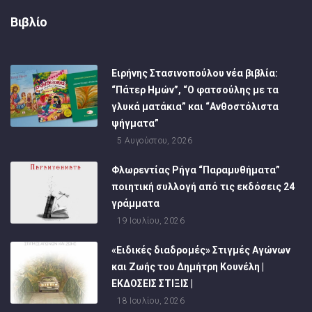
Βιβλίο
Ειρήνης Στασινοπούλου νέα βιβλία:
“Πάτερ Ημών”, “Ο φατσούλης με τα
γλυκά ματάκια” και “Ανθοστόλιστα
ψήγματα”
5 Αυγούστου, 2026
Φλωρεντίας Ρήγα “Παραμυθήματα”
ποιητική συλλογή από τις εκδόσεις 24
γράμματα
19 Ιουλίου, 2026
«Ειδικές διαδρομές» Στιγμές Αγώνων
και Ζωής του Δημήτρη Κουνέλη |
ΕΚΔΟΣΕΙΣ ΣΤΙΞΙΣ |
18 Ιουλίου, 2026