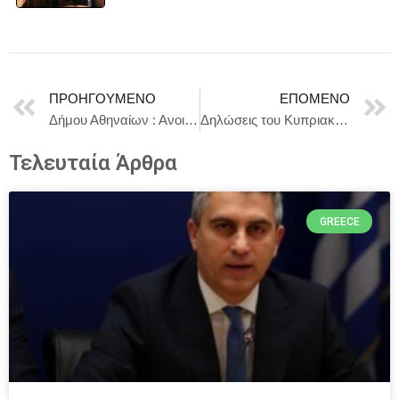
ΠΡΟΗΓΟΎΜΕΝΟ
ΕΠΌΜΕΝΟ
Δήμου Αθηναίων : Ανοιχτή Διακυβέρνηση – Συνεργασία για Συμμετοχή, Προσβασιμότητα και Διαφάνεια
Δηλώσεις του Κυπριακού Κυβερνητικού Εκπροσώπου κου κ. Κωνσταντίνου Λετυμπιώτη για τις εξελίξεις στην περιοχή
Τελευταία Άρθρα
GREECE