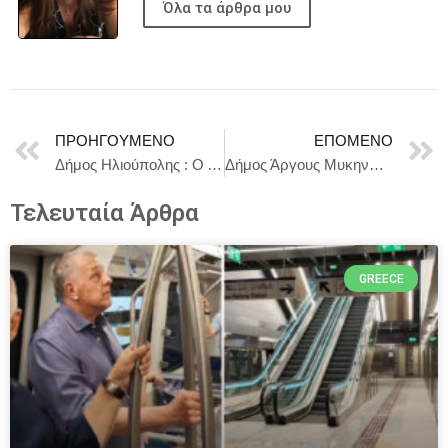
Όλα τα άρθρα μου
ΠΡΟΗΓΟΎΜΕΝΟ
ΕΠΌΜΕΝΟ
Δήμος Ηλιούπολης : Ο Δήμος διοργανώνει και φέτος «Το Κυνήγι του Κρυμμένου Θησαυρού»
Δήμος Άργους Μυκηνών : Η κοπή της πρωτοχρονιάτικης πίτας του Δημοτικού Θεάτρου Άργους και της Δημοτικής Φιλαρμονικής
Τελευταία Άρθρα
GREECE