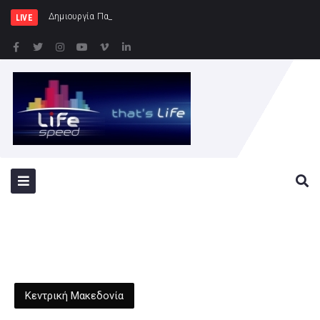
Δημιουργία Παρατηρητηρίου Έργων
LIVE
Κεντρική Μακεδονία