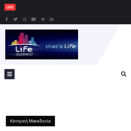
ΙΟΥΛΙΟΣ ΒΕΡΝ 200: Η Σ
LIVE
Κεντρική Μακεδονία