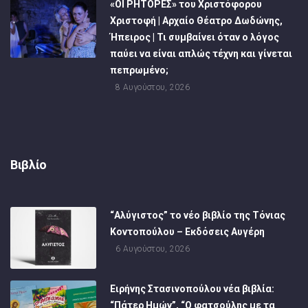
«ΟΙ ΡΗΤΟΡΕΣ» του Χριστόφορου
Χριστοφή | Αρχαίο Θέατρο Δωδώνης,
Ήπειρος | Τι συμβαίνει όταν ο λόγος
παύει να είναι απλώς τέχνη και γίνεται
πεπρωμένο;
8 Αυγούστου, 2026
Βιβλίο
“Αλύγιστος” το νέο βιβλίο της Τόνιας
Κοντοπούλου – Εκδόσεις Αυγέρη
6 Αυγούστου, 2026
Ειρήνης Στασινοπούλου νέα βιβλία:
“Πάτερ Ημών”, “Ο φατσούλης με τα