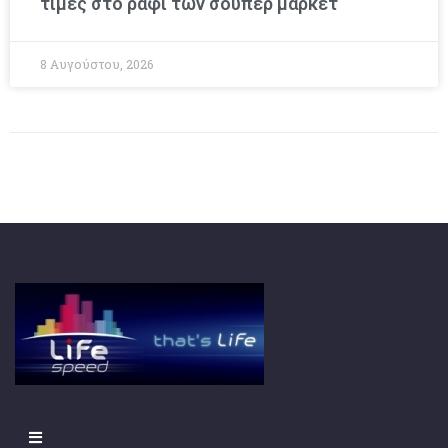
τιμές στο ράφι των σούπερ μάρκετ
8 Αυγούστου, 2026