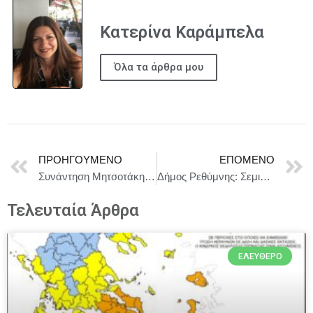
Κατερίνα Καράμπελα
Όλα τα άρθρα μου
ΠΡΟΗΓΟΎΜΕΝΟ
ΕΠΌΜΕΝΟ
Συνάντηση Μητσοτάκη με τους 13 περιφερειάρχες
Δήμος Ρεθύμνης: Σεμινάρια Βασικής Υποστήριξης Ζωής και Καρδιοπνευμονικής Αναζωογόνησης
Τελευταία Άρθρα
ΕΛΕΎΘΕΡΟ