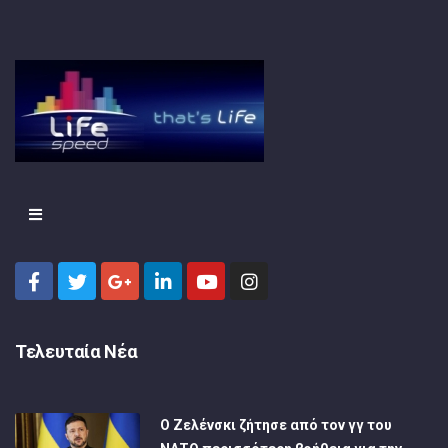
Τελευταία Νέα
Ο Ζελένσκι ζήτησε από τον γγ του