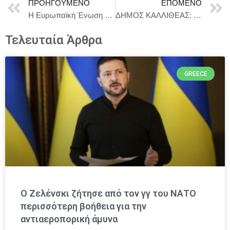
ΠΡΟΗΓΟΎΜΕΝΟ
ΕΠΌΜΕΝΟ
Η Ευρωπαϊκή Ένωση και η Δημοκρατία της Μολδαβίας επιβεβαιώνουν την ισχυρή τους εταιρική σχέση κατά την 9η σύνοδο του Συμβουλίου Σύνδεσης ΕΕ-Μολδαβίας
ΔΗΜΟΣ ΚΑΛΛΙΘΕΑΣ: ΕΝΤΑΞΗ ΣΧΟΛΕΙΩΝ ΤΗΣ ΚΑΛΛΙΘΕΑΣ ΣΤΟ ΠΡΟΓΡΑΜΜΑ «ΜΑΡΙΕΤΤΑ ΓΙΑΝΝΑΚΟΥ»
Τελευταία Άρθρα
GREECE
Ο Ζελένσκι ζήτησε από τον γγ του ΝΑΤΟ
περισσότερη βοήθεια για την
αντιαεροπορική άμυνα