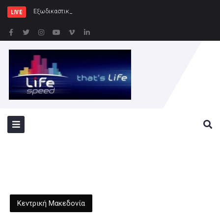
Εξωδικαστικός Μηχανισμός: Άνω των
LIVE
Κεντρική Μακεδονία